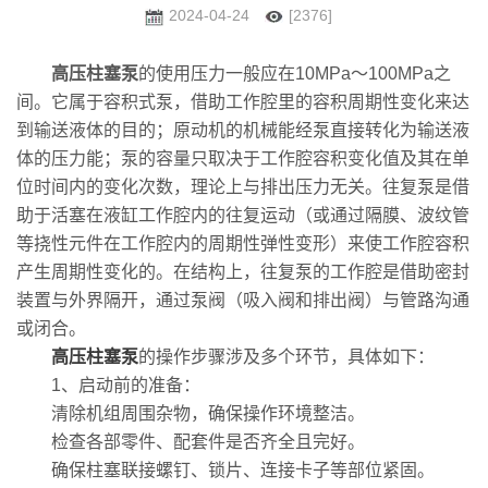
2024-04-24
[2376]
高压柱塞泵
的使用压力一般应在10MPa～100MPa之
间。它属于容积式泵，借助工作腔里的容积周期性变化来达
到输送液体的目的；原动机的机械能经泵直接转化为输送液
体的压力能；泵的容量只取决于工作腔容积变化值及其在单
位时间内的变化次数，理论上与排出压力无关。往复泵是借
助于活塞在液缸工作腔内的往复运动（或通过隔膜、波纹管
等挠性元件在工作腔内的周期性弹性变形）来使工作腔容积
产生周期性变化的。在结构上，往复泵的工作腔是借助密封
装置与外界隔开，通过泵阀（吸入阀和排出阀）与管路沟通
或闭合。
高压柱塞泵
的操作步骤涉及多个环节，具体如下：
1、启动前的准备：
清除机组周围杂物，确保操作环境整洁。
检查各部零件、配套件是否齐全且完好。
确保柱塞联接螺钉、锁片、连接卡子等部位紧固。