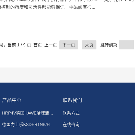
控制的精度和灵活性都能够保证。电磁阀有很...
记录，当前 1 / 9 页 首页 上一页
下一页
末页
跳转到第
产品中心
联系我们
HRP4V德国HAWE哈威液控单向阀HRP4库房现货-代理
联系方式
德国力士乐KSDER1NB/HN11V插装式电磁球阀
在线咨询