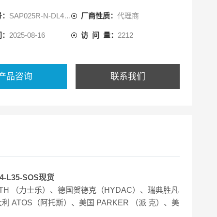
RI）等进口品牌液压配件，包括泵，阀，继电器，过滤器，
号：
SAP025R-N-DL4-L35-SOS-000
厂商性质：
代理商
能器，传感器
间：
2025-08-16
访 问 量：
2212
产品咨询
联系我们
-L35-SOS现货
OTH （力士乐）、德国贺德克（HYDAC）、瑞典胜凡
利 ATOS（阿托斯）、美国 PARKER （派 克）、美