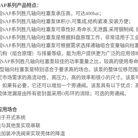
AP
系列产品特点：
国
SAP系列胜凡
轴向柱塞泵承压高，可达400bar；
国
SAP系列胜凡
轴向柱塞泵体积小,可集成,结构紧凑,安装方便；
国
SAP系列胜凡
轴向柱塞泵可靠性好,寿命长,无泄露,采用钢制阀, 
国
SAP系列胜凡
轴向柱塞泵是根据斜盘原理工作，非常适用于工
国
SAP系列胜凡
轴向柱塞泵可根据需求选择通轴组合变量轴向柱
机构（组合原理）与排量等级，能为用户提供更为广泛的应用领
国
SAP系列胜凡
轴向柱塞泵较佳的功率重量之比，较高的使用寿命
0N型轴向柱塞泵是特别适合于要求高的场合。该泵的整体位移范围可达
足市场需求的高流动性，高压力，高的效率和很小的尺寸。该泵可
。如果有必要，它还可以增加一个旁通阀。该泵具有以下优点：
流体泄漏是由所有密封面采用O形环的消除；可选的旁通阀。
应用场合
适用于开式系统
不能与其他泵实现串联
不能加装冲洗阀来实现壳体的降温