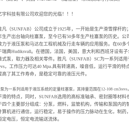
亿宇科技有限公司欢迎您的光临！！！
胜凡（SUNFAB）公司成立于1925年，一开始是生产滑雪撑杆的
54年生产出台轴向柱塞泵，至今已有50多年生产柱塞泵的历史。
致力于液压泵和马达在工程机械及行走车辆的应用服务。在60多个
于瑞典Hudiksvall。在德国，法国，美国，意大利和西班牙
量式泵，取力器及相关零件。胜凡（SUNFAB）SC为一系列适用于
revs，工作压力可达40 Mpa.具有转速高，噪音低，运行平滑的
提高了其工作寿命，是稳定可靠的液压元件。
泵为一系列适用于液压系统的定量柱塞泵，其排量范围在12-108 cm3rev
平滑的特点，同时，SUNFAB选用的高标准轴承、密封圈等材
于四个主要部分组成：分泵，燃料，监管机构，传输和泵国内的
计算机进行通信，运行稳定，易于操作的压力脉动在生化，制药
恒定电压，恒定电流输送流体。