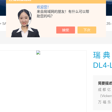
欢迎您！
来自局域网的朋友！有什么可以帮
助您的吗？
> SAP025R-N-DL4-L35-SOS-000瑞典胜凡柱塞泵SAP025R-N-DL4-L3
瑞典
DL4
简要描述
成都亿
（Vic
万福乐
（ATO