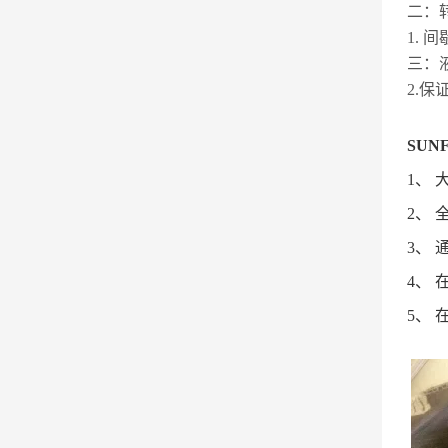
二：
1. 
三：
2.保
SUN
1、
2、
3、
4、
5、