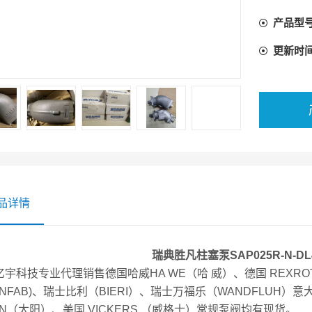
（BIE
产品型
滤芯，蓄
更新时
品详情
瑞典胜凡柱塞泵SAP025R-N-DL4
亿宇科技专业代理销售德国哈威HA WE（哈 威）、德国 REXR
NFAB)、瑞士比利（BIERI）、瑞士万福乐（WANDFLUH）意大
UN（太阳）、美国 VICKERS （威格士）常规泵阀均有现货。