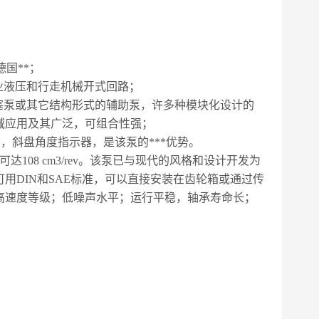
德国**；
业液压和行走机械开式回路；
塞泵或其它结构形式的辅助泵，许多种模块化设计的
域应用及其广泛，可组合性强；
，斜盘角度指示器，是该泵的***优势。
108 cm3/rev。该泵已与现代的风格和设计开发为
用DIN和SAE标准，可以直接安装在齿轮箱或通过传
高速度等级；低噪声水平；运行平稳，轴承寿命长；