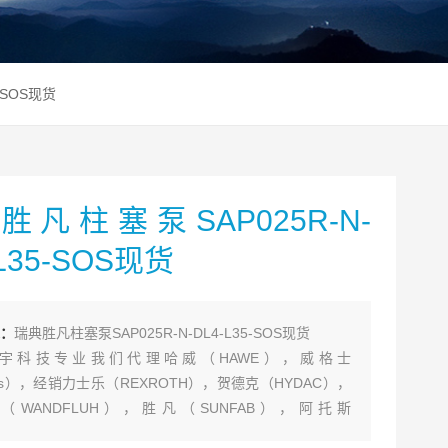
5-SOS现货
胜凡柱塞泵SAP025R-N-
-L35-SOS现货
：
瑞典胜凡柱塞泵SAP025R-N-DL4-L35-SOS现货
宇科技专业我们代理哈威（HAWE），威格士
kers），经销力士乐（REXROTH），贺德克（HYDAC），
（WANDFLUH），胜凡（SUNFAB），阿托斯
S），派克（PARKER）,力度克（HYDROLEDUC）,比利