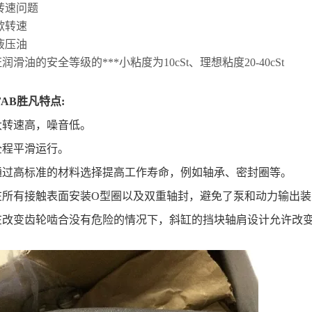
转速问题
间歇转速
液压油
证润滑油的安全等级的***小粘度为10cSt、理想粘度20-40cSt
FAB胜凡特点:
 大转速高，噪音低。
 全程平滑运行。
 通过高标准的材料选择提高工作寿命，例如轴承、密封圈等。
 在所有接触表面安装O型圈以及双重轴封，避免了泵和动力输出
 在改变齿轮啮合没有危险的情况下，斜缸的挡块轴肩设计允许改