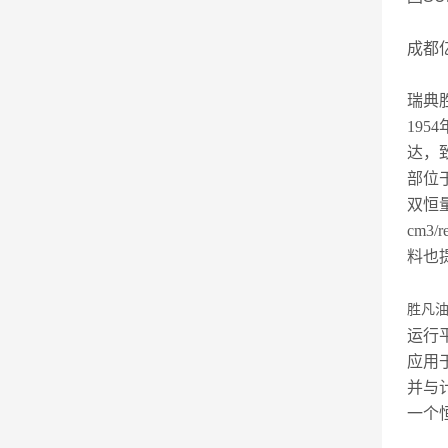
成都
瑞典
19
达，
部位
双恒
cm3
/
料也
胜凡油
运行
应用
并与
一个