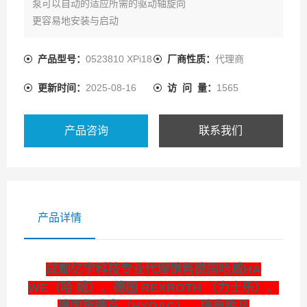
泵可以自动的适应所需的驱动轴旋向
更容易地安装与启动
产品型号：
0523810 XPi18
厂商性质：
代理商
更新时间：
2025-08-16
访 问 量：
1565
产品咨询
联系我们
产品详情
成都亿宇科技专业代理销售德国哈威HA
WE（哈 威）、德国 REXROTH （力士乐）、
德国贺德克（HYDAC）、瑞典胜凡