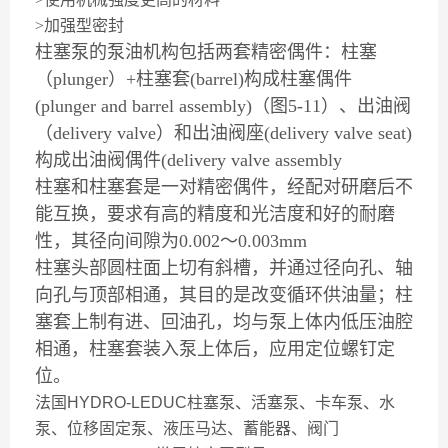
>加强型密封
柱塞泵的泵油机构包括两套精密偶件：柱塞
（plunger）+柱塞套(barrel)构成柱塞偶件
(plunger and barrel assembly)（图5-11）、出油阀
（delivery valve）和出油阀座(delivery valve seat)
构成出油阀偶件(delivery valve assembly
柱塞和柱塞套是一对精密偶件，经配对研磨后不
能互换，要求有高的精度和光洁度和好的耐磨
性，其径向间隙为0.002～0.003mm
柱塞头部圆柱面上切有斜槽，并通过径向孔、轴
向孔与顶部相通，其目的是改变循环供油量；柱
塞套上制有进、回油孔，均与泵上体内低压油腔
相通，柱塞套装入泵上体后，应用定位螺钉定
位。
法国HYDRO-LEDUC柱塞泵、活塞泵、卡车泵、水
泵、位移固定泵、液压马达、蓄能器、阀门