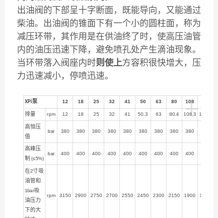
出油阀的下部呈十字断面，既能导向，又能通过
柴油。出油阀的锥面下有一个小的圆柱面，称为
减压环带，其作用是在供油终了时，使高压油管
内的油压迅速下降，避免喷孔处产生滴油现象。
当环带落入阀座内时
则使上
方容积很快增大，压
力迅速减小，停喷迅速。
+
泵
12
18
25
32
41
50
63
80
108
130
XPi
排量
rpm
12
18
25
32
41
50.3
63
80.4
108.3
129.8
高恒压
bar
380
380
380
380
380
380
380
380
380
380
值
高峰压
bar
400
400
400
400
400
400
400
400
400
400
制
(≤5%)
在
寸吸
2
油管和
吸
1bar
rpm
3150
2900
2750
2700
2550
2450
2300
2150
1900
1750
油压力
下的大