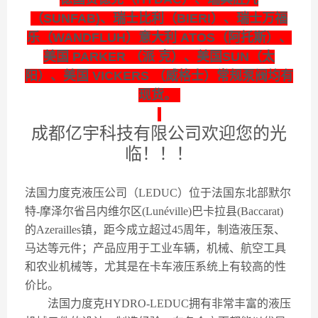
（SUNFAB)、瑞士比利（BIERI）、瑞士万福
乐（WANDFLUH）意大利 ATOS（阿托斯）、
美国 PARKER （派 克）、美国SUN（太
阳）、美国 VICKERS （威格士）常规泵阀均有
现货。
成都亿宇科技有限公司欢迎您的光
临！！！
法国力度克液压公司（LEDUC）位于法国东北部默尔
特-摩泽尔省吕内维尔区(Lunéville)巴卡拉县(Baccarat)
的Azerailles镇，距今成立超过45周年，制造液压泵、
马达等元件；产品应用于工业车辆，机械、航空工具
和农业机械等，尤其是在卡车液压系统上有较高的性
价比。
法国力度克HYDRO-LEDUC拥有非常丰富的液压