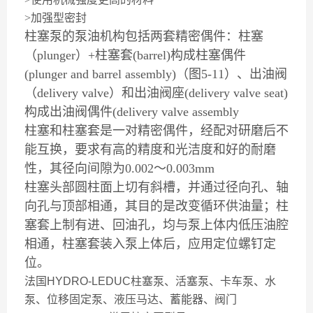
>加强型密封
柱塞泵的泵油机构包括两套精密偶件：柱塞
（plunger）+柱塞套(barrel)构成柱塞偶件
(plunger and barrel assembly)（图5-11）、出油阀
（delivery valve）和出油阀座(delivery valve seat)
构成出油阀偶件(delivery valve assembly
柱塞和柱塞套是一对精密偶件，经配对研磨后不
能互换，要求有高的精度和光洁度和好的耐磨
性，其径向间隙为0.002～0.003mm
柱塞头部圆柱面上切有斜槽，并通过径向孔、轴
向孔与顶部相通，其目的是改变循环供油量；柱
塞套上制有进、回油孔，均与泵上体内低压油腔
相通，柱塞套装入泵上体后，应用定位螺钉定
位。
法国HYDRO-LEDUC柱塞泵、活塞泵、卡车泵、水
泵、位移固定泵、液压马达、蓄能器、阀门