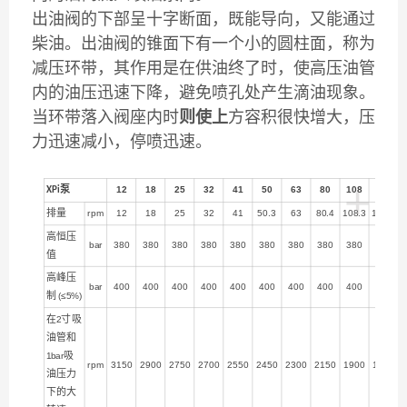
出油阀的下部呈十字断面，既能导向，又能通过
柴油。出油阀的锥面下有一个小的圆柱面，称为
减压环带，其作用是在供油终了时，使高压油管
内的油压迅速下降，避免喷孔处产生滴油现象。
当环带落入阀座内时
则使上
方容积很快增大，压
力迅速减小，停喷迅速。
+
泵
12
18
25
32
41
50
63
80
108
130
XPi
排量
rpm
12
18
25
32
41
50.3
63
80.4
108.3
129.8
高恒压
bar
380
380
380
380
380
380
380
380
380
380
值
高峰压
bar
400
400
400
400
400
400
400
400
400
400
制
(≤5%)
在
寸吸
2
油管和
吸
1bar
rpm
3150
2900
2750
2700
2550
2450
2300
2150
1900
1750
油压力
下的大