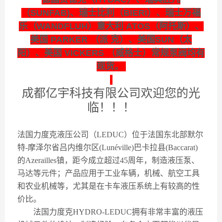
（SUNFAB)、瑞士比利（BIERI）、瑞士万福
乐（WANDFLUH）意大利 ATOS（阿托斯）、
美国 PARKER （派 克）、美国SUN（太
阳）、美国 VICKERS （威格士）常规泵阀均有
现货。
成都亿宇科技有限公司欢迎您的光
临！！！
法国力度克液压公司（LEDUC）位于法国东北部默尔
特-摩泽尔省吕内维尔区(Lunéville)巴卡拉县(Baccarat)
的Azerailles镇，距今成立超过45周年，制造液压泵、
马达等元件；产品应用于工业车辆，机械、航空工具
和农业机械等，尤其是在卡车液压系统上有较高的性
价比。
法国力度克HYDRO-LEDUC拥有非常丰富的液压