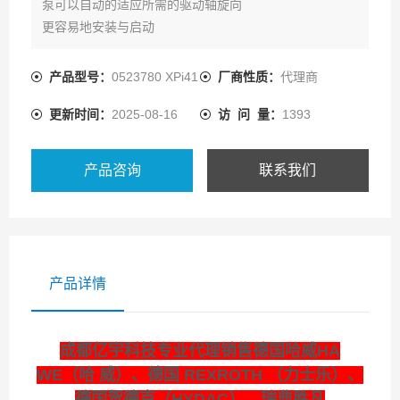
泵可以自动的适应所需的驱动轴旋向
更容易地安装与启动
产品型号：
0523780 XPi41
厂商性质：
代理商
更新时间：
2025-08-16
访 问 量：
1393
产品咨询
联系我们
产品详情
成都亿宇科技专业代理销售德国哈威HA
WE（哈 威）、德国 REXROTH （力士乐）、
德国贺德克（HYDAC）、瑞典胜凡