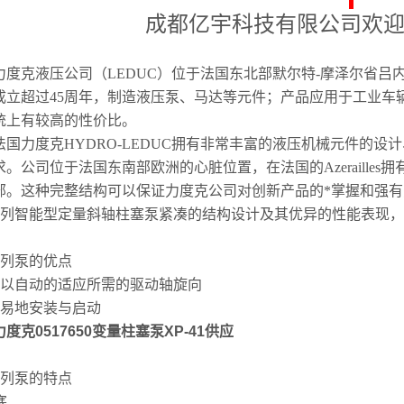
成都亿宇科技有限公司欢
度克液压公司（LEDUC）位于法国东北部默尔特-摩泽尔省吕内维尔区(Lunév
成立超过45周年，制造液压泵、马达等元件；产品应用于工业车
统上有较高的性价比。
力度克HYDRO-LEDUC拥有非常丰富的液压机械元件的设
求。公司位于法国东南部欧洲的心脏位置，在法国的Azeraille
部。这种完整结构可以保证力度克公司对创新产品的*掌握和强
i系列智能型定量斜轴柱塞泵紧凑的结构设计及其优异的性能表现
。
系列泵的优点
可以自动的适应所需的驱动轴旋向
容易地安装与启动
度克0517650变量柱塞泵XP-41供应
系列泵的特点
塞