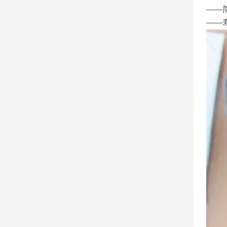
——
——