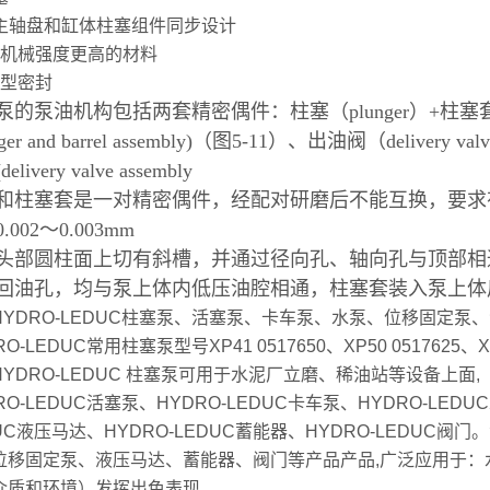
的主轴盘和缸体柱塞组件同步设计
用机械强度更高的材料
强型密封
泵的泵油机构包括两套精密偶件：柱塞（plunger）+柱塞套(b
nger and barrel assembly)（图5-11）、出油阀（delivery 
elivery valve assembly
和柱塞套是一对精密偶件，经配对研磨后不能互换，要求
.002～0.003mm
头部圆柱面上切有斜槽，并通过径向孔、轴向孔与顶部相
回油孔，均与泵上体内低压油腔相通，柱塞套装入泵上体
HYDRO-LEDUC柱塞泵、活塞泵、卡车泵、水泵、位移固定泵
O-LEDUC常用柱塞泵型号XP41 0517650、XP50 0517625、XP63
HYDRO-LEDUC 柱塞泵可用于水泥厂立磨、稀油站等设备上面,
RO-LEDUC活塞泵、HYDRO-LEDUC卡车泵、HYDRO-LEDU
UC液压马达、HYDRO-LEDUC蓄能器、HYDRO-LEDUC阀
位移固定泵、液压马达、蓄能器、阀门等产品产品,广泛应用于：
介质和环境）发挥出色表现。