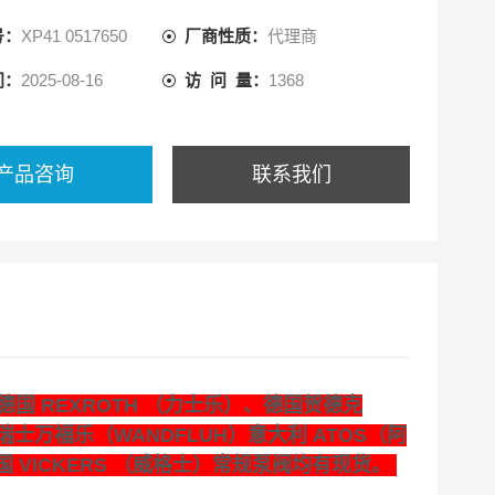
号：
XP41 0517650
厂商性质：
代理商
间：
2025-08-16
访 问 量：
1368
产品咨询
联系我们
国 REXROTH （力士乐）、德国贺德克
瑞士万福乐（WANDFLUH）意大利 ATOS（阿
国 VICKERS （威格士）常规泵阀均有现货。