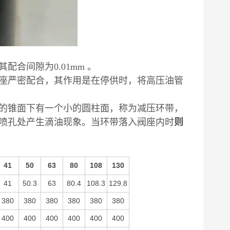
合间隙为0.01mm 。
座严密配合，其作用是在停供时，将高压油管
的锥面下有一个小的圆柱面，称为减压环带，
喷孔处产生滴油现象。当环带落入阀座内时
则
41
50
63
80
108
130
41
50.3
63
80.4
108.3
129.8
380
380
380
380
380
380
400
400
400
400
400
400