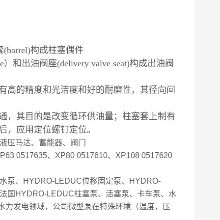
arrel)构成柱塞偶件
valve）和出油阀座(delivery valve seat)构成出油阀
有高的精度和光洁度和好的耐磨性，其径向间
通，其目的是改变循环供油量；柱塞套上制有
后，应用定位螺钉定位。
、液压马达、蓄能器、阀门
 0517635、XP80 0517610、XP108 0517620
C水泵、HYDRO-LEDUC位移固定泵、HYDRO-
门。法国HYDRO-LEDUC柱塞泵、活塞泵、卡车泵、水
水力发电领域，公司微型泵在特殊环境（温度，压