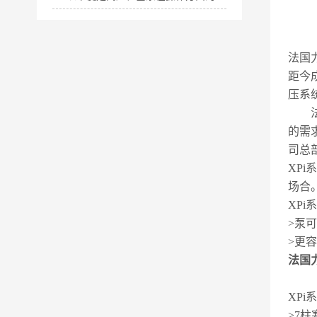
法国力
距今
压系
法国
的需
司总
XP
场合
XPi
>泵
>更
法国力
XPi
>7柱