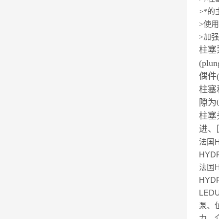
>*
>使
>加
柱塞
(plu
偶件(d
柱塞
隙为0
柱塞
进、
法国
HYDR
法国
HYD
LED
泵、
力，