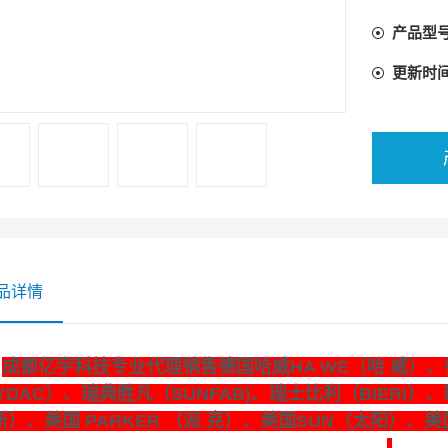
产品型
更新时
品详情
成都亿宇科技专业代理销售德国哈威HA WE（哈 威）、德
YDAC）、瑞典胜凡（SUNFAB)、瑞士比利（BIERI）、
斯）、美国 PARKER （派 克）、美国SUN（太阳）、美