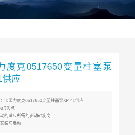
力度克0517650变量柱塞泵
41供应
：
法国力度克0517650变量柱塞泵XP-41供应
列泵的优点
动的适应所需的驱动轴旋向
安装与启动