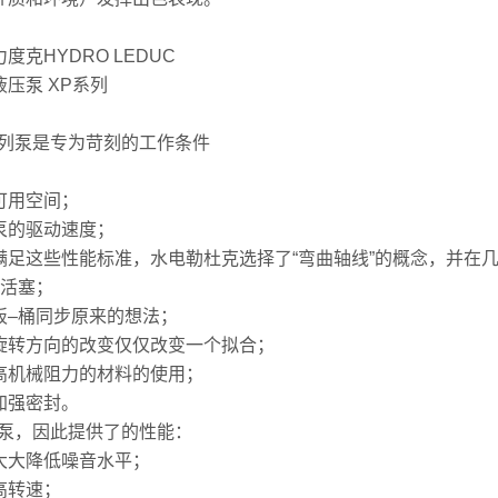
度克HYDRO LEDUC
液压泵 XP系列
系列泵是专为苛刻的工作条件
可用空间；
泵的驱动速度；
满足这些性能标准，水电勒杜克选择了“弯曲轴线”的概念，并在
7活塞；
板–桶同步原来的想法；
旋转方向的改变仅仅改变一个拟合；
高机械阻力的材料的使用；
加强密封。
的泵，因此提供了的性能：
大大降低噪音水平；
高转速；