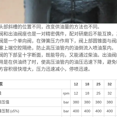
头部斜槽的位置不同，改变供油量的方法也不同。
阀和出油阀座也是一对精密偶件，配对研磨后不能互换，其配
阀是一个单向阀，在弹簧压力作用下，阀上部圆锥面与阀
塞上端空腔隔绝，防止高压油管内的油倒流入喷油泵内。
阀的下部呈十字断面，既能导向，又能通过柴油。出油阀
用是在供油终了时，使高压油管内的油压迅速下降，避免
方容积很快增大，压力迅速减小，停喷迅速。
泵
12
18
25
32
量
rpm
12
18
25
32
恒压值
bar
380
380
380
380
峰压制
bar
400
400
400
400
(≤5%)