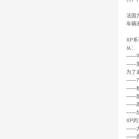
法国力
车辆
XP
从：
——
——
为了
——
——
——
——
——
XP
——
——