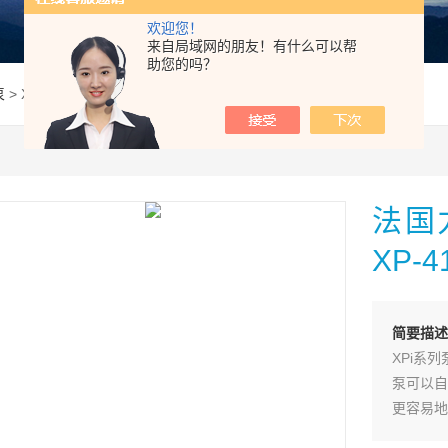
欢迎您！
来自局域网的朋友！有什么可以帮
助您的吗？
泵
> XP41 0517650法国力度克0517650变量柱塞泵XP-41供应
法国
XP-
简要描述
XPi系
泵可以自
更容易地