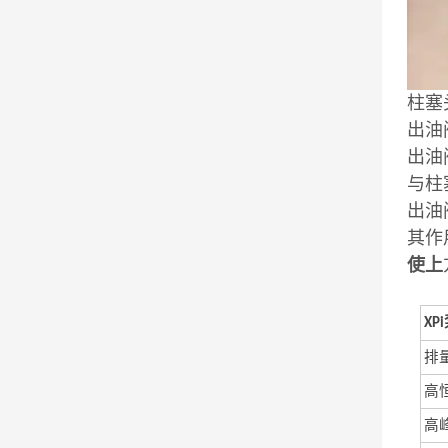
柱塞
出油
出油
与柱
出油
其作
使上
XPi
排
高
高