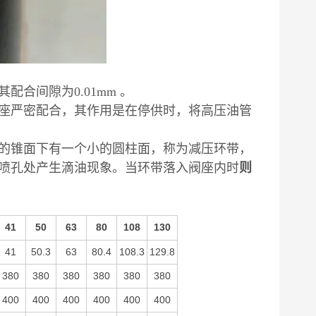
合间隙为0.01mm 。
座严密配合，其作用是在停供时，将高压油管
的锥面下有一个小的圆柱面，称为减压环带，
喷孔处产生滴油现象。当环带落入阀座内时
则
41
50
63
80
108
130
41
50.3
63
80.4
108.3
129.8
380
380
380
380
380
380
400
400
400
400
400
400