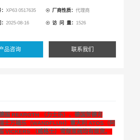
号：
XP63 0517635
厂商性质：
代理商
间：
2025-08-16
访 问 量：
1526
产品咨询
联系我们
国 REXROTH （力士乐）、德国贺德克
瑞士万福乐（WANDFLUH）意大利 ATOS（阿
国 VICKERS （威格士）常规泵阀均有现货。