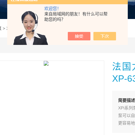
欢迎您！
来自局域网的朋友！有什么可以帮
助您的吗？
泵
> XP63 0517635法国力度克0517635变量柱塞泵XP-63供应
法国
XP-
简要描述
XPi系
泵可以自
更容易地