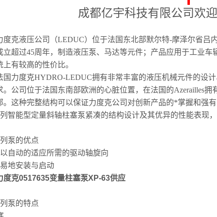
成都亿宇科技有限公司欢
度克液压公司（LEDUC）位于法国东北部默尔特-摩泽尔省吕内维尔区(Lunév
成立超过45周年，制造液压泵、马达等元件；产品应用于工业车
统上有较高的性价比。
力度克HYDRO-LEDUC拥有非常丰富的液压机械元件的设
求。公司位于法国东南部欧洲的心脏位置，在法国的Azeraille
部。这种完整结构可以保证力度克公司对创新产品的*掌握和强
i系列智能型定量斜轴柱塞泵紧凑的结构设计及其优异的性能表现
。
系列泵的优点
可以自动的适应所需的驱动轴旋向
容易地安装与启动
度克0517635变量柱塞泵XP-63供应
系列泵的特点
塞