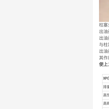
柱塞
出油
出油
与柱
出油
其作
使上
XPi
排
高
高