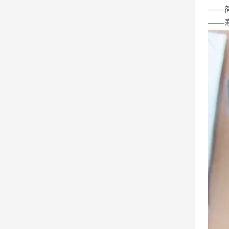
——
——