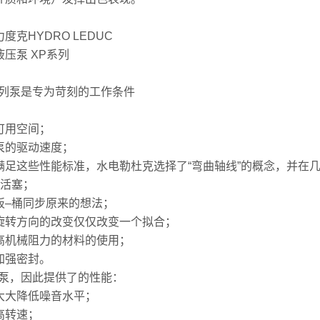
度克HYDRO LEDUC
液压泵 XP系列
系列泵是专为苛刻的工作条件
可用空间；
泵的驱动速度；
满足这些性能标准，水电勒杜克选择了“弯曲轴线”的概念，并在
7活塞；
板–桶同步原来的想法；
旋转方向的改变仅仅改变一个拟合；
高机械阻力的材料的使用；
加强密封。
的泵，因此提供了的性能：
大大降低噪音水平；
高转速；