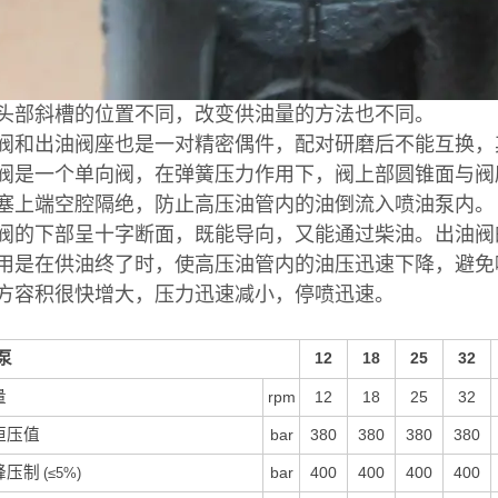
头部斜槽的位置不同，改变供油量的方法也不同。
阀和出油阀座也是一对精密偶件，配对研磨后不能互换，其配
阀是一个单向阀，在弹簧压力作用下，阀上部圆锥面与阀
塞上端空腔隔绝，防止高压油管内的油倒流入喷油泵内。
阀的下部呈十字断面，既能导向，又能通过柴油。出油阀
用是在供油终了时，使高压油管内的油压迅速下降，避免
方容积很快增大，压力迅速减小，停喷迅速。
泵
12
18
25
32
量
rpm
12
18
25
32
恒压值
bar
380
380
380
380
峰压制
bar
400
400
400
400
(≤5%)