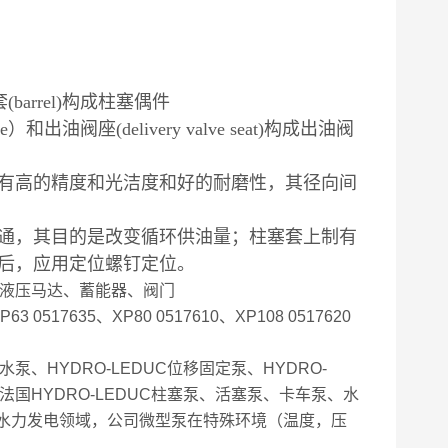
arrel)构成柱塞偶件
valve）和出油阀座(delivery valve seat)构成出油阀
有高的精度和光洁度和好的耐磨性，其径向间
通，其目的是改变循环供油量；柱塞套上制有
后，应用定位螺钉定位。
、液压马达、蓄能器、阀门
 0517635、XP80 0517610、XP108 0517620
C水泵、HYDRO-LEDUC位移固定泵、HYDRO-
门。法国HYDRO-LEDUC柱塞泵、活塞泵、卡车泵、水
水力发电领域，公司微型泵在特殊环境（温度，压