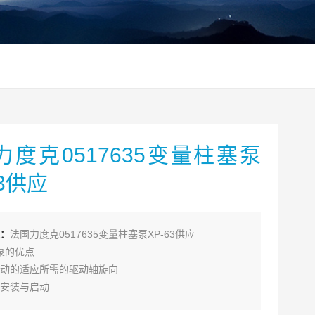
力度克0517635变量柱塞泵
63供应
：
法国力度克0517635变量柱塞泵XP-63供应
列泵的优点
动的适应所需的驱动轴旋向
安装与启动