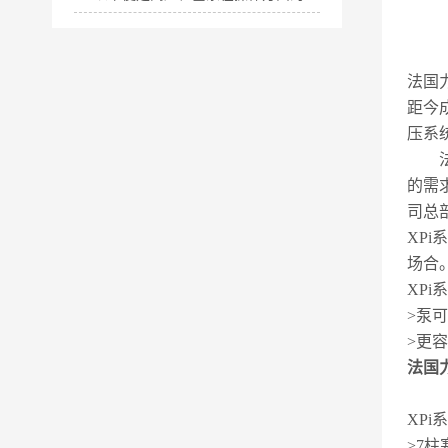
法国力
距今
压系
法国
的需
司总
XP
场合
XPi
>泵
>更
法国力
XPi
>7柱