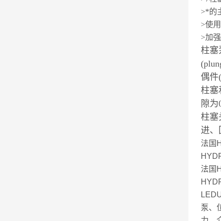
>*
>使
>加
柱塞
(plu
偶件(d
柱塞
隙为0
柱塞
进、
法国
HYDR
法国
HYD
LED
泵、
力，