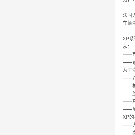
法国力
车辆
XP
从：
——
——
为了
——
——
——
——
——
XP
——
——