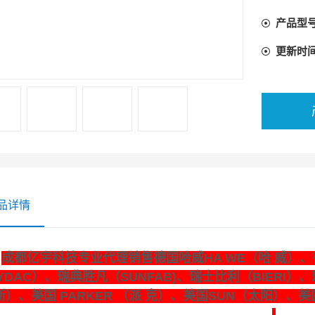
产品型
更新时
品详情
成都亿宇科技专业代理销售德国哈威HA WE（哈 威）、德
YDAC）、瑞典胜凡（SUNFAB)、瑞士比利（BIERI）、
斯）、美国 PARKER （派 克）、美国SUN（太阳）、美