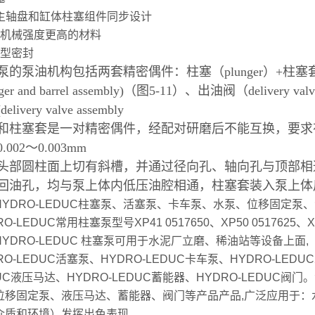
的主轴盘和缸体柱塞组件同步设计
用机械强度更高的材料
强型密封
泵的泵油机构包括两套精密偶件：柱塞（plunger）+柱塞套(b
nger and barrel assembly)（图5-11）、出油阀（delivery 
elivery valve assembly
和柱塞套是一对精密偶件，经配对研磨后不能互换，要求
.002～0.003mm
头部圆柱面上切有斜槽，并通过径向孔、轴向孔与顶部相
回油孔，均与泵上体内低压油腔相通，柱塞套装入泵上体
HYDRO-LEDUC柱塞泵、活塞泵、卡车泵、水泵、位移固定泵
O-LEDUC常用柱塞泵型号XP41 0517650、XP50 0517625、XP63
HYDRO-LEDUC 柱塞泵可用于水泥厂立磨、稀油站等设备上面,
RO-LEDUC活塞泵、HYDRO-LEDUC卡车泵、HYDRO-LEDU
UC液压马达、HYDRO-LEDUC蓄能器、HYDRO-LEDUC阀
位移固定泵、液压马达、蓄能器、阀门等产品产品,广泛应用于：
介质和环境）发挥出色表现。