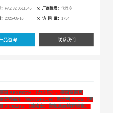
号：
PA2 32 0511545
厂商性质：
代理商
间：
2025-08-16
访 问 量：
1754
产品咨询
联系我们
国 REXROTH （力士乐）、德国贺德克
瑞士万福乐（WANDFLUH）意大利 ATOS（阿
国 VICKERS （威格士）常规泵阀均有现货。