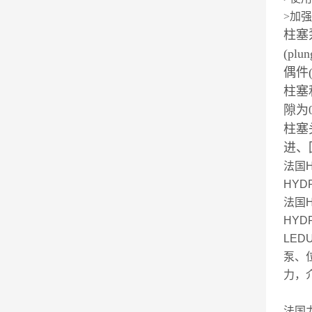
>加
柱塞
(plu
偶件(d
柱塞
隙为0
柱塞
进、
法国
HYDR
法国
HYD
LED
泵、
力，
法国力