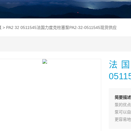
泵
> PA2 32 0511545法国力度克柱塞泵PA2-32-0511545现货供应
法国
051
简要描述
泵的优点
泵可以自
更容易地