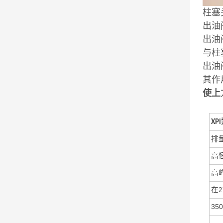
柱塞
出油
出油
与柱
出油
其作
使上
XPi
排
高
高
在
2
350