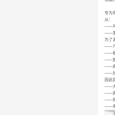
专为
从：
——
——
为了
——
——
——
——
——
因此
——
——
——
——