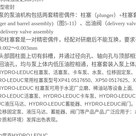
强型密封
泵的泵油机构包括两套精密偶件：柱塞（plunger）+柱塞套(b
nger and barrel assembly)（图5-11）、出油阀（delivery 
elivery valve assembly
和柱塞套是一对精密偶件，经配对研磨后不能互换，要求
.002～0.003mm
头部圆柱面上切有斜槽，并通过径向孔、轴向孔与顶部相
回油孔，均与泵上体内低压油腔相通，柱塞套装入泵上体
HYDRO-LEDUC柱塞泵、活塞泵、卡车泵、水泵、位移固定泵
O-LEDUC常用柱塞泵型号XP41 0517650、XP50 0517625、XP63
HYDRO-LEDUC 柱塞泵可用于水泥厂立磨、稀油站等设备上面,
RO-LEDUC活塞泵、HYDRO-LEDUC卡车泵、HYDRO-LEDU
UC液压马达、HYDRO-LEDUC蓄能器、HYDRO-LEDUC阀
位移固定泵、液压马达、蓄能器、阀门等产品产品,广泛应用于：
介质和环境）发挥出色表现。
度克HYDRO LEDUC