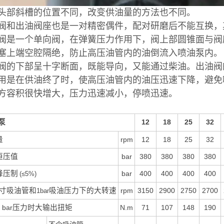
头部斜槽的位置不同，改变供油量的方法也不同。
阀和出油阀座也是一对精密偶件，配对研磨后不能互换，其配
阀是一个单向阀，在弹簧压力作用下，阀上部圆锥面与阀
塞上端空腔隔绝，防止高压油管内的油倒流入喷油泵内。
阀的下部呈十字断面，既能导向，又能通过柴油。出油阀
用是在供油终了时，使高压油管内的油压迅速下降，避免
方容积很快增大，压力迅速减小，停喷迅速。
泵
12
18
25
32
量
rpm
12
18
25
32
恒压值
bar
380
380
380
380
峰压制
bar
400
400
400
400
(≤5%)
寸吸油管和
吸油压力下的大转速
rpm
3150
2900
2750
2700
1bar
 bar
压力时大输出扭矩
N.m
71
107
148
190