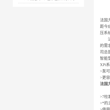
法国力
距今
压系
法国
的需
司总
智能
XPi
>泵
>更
法国力
>7柱
>*
>使