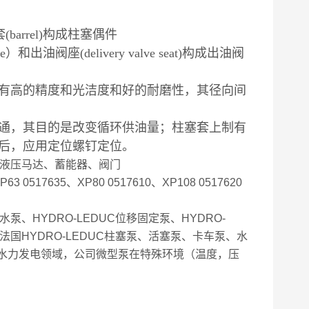
arrel)构成柱塞偶件
valve）和出油阀座(delivery valve seat)构成出油阀
有高的精度和光洁度和好的耐磨性，其径向间
通，其目的是改变循环供油量；柱塞套上制有
后，应用定位螺钉定位。
、液压马达、蓄能器、阀门
 0517635、XP80 0517610、XP108 0517620
C水泵、HYDRO-LEDUC位移固定泵、HYDRO-
门。法国HYDRO-LEDUC柱塞泵、活塞泵、卡车泵、水
水力发电领域，公司微型泵在特殊环境（温度，压