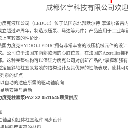
成都亿宇科技有限公司欢
度克液压公司（LEDUC）位于法国东北部默尔特-摩泽尔省吕内维尔区(Lunév
成立超过45周年，制造液压泵、马达等元件；产品应用于工业车
统上有较高的性价比。
力度克HYDRO-LEDUC拥有非常丰富的液压机械元件的设
求。公司位于法国东南部欧洲的心脏位置，在法国的Azeraille
部。这种完整结构可以保证力度克公司对创新产品的*掌握和强
型定量斜轴柱塞泵紧凑的结构设计及其优异的性能表现，使其可
系列泵的优点
可以自动的适应所需的驱动轴旋向
容易地安装与启动
度克柱塞泵PA2-32-0511545现货供应
塞
的主轴盘和缸体柱塞组件同步设计
用机械强度更高的材料