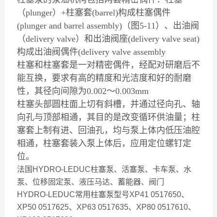
（plunger）+柱塞套(barrel)构成柱塞偶件
(plunger and barrel assembly)（图5-11）、出油阀
（delivery valve）和出油阀座(delivery valve seat)
构成出油阀偶件(delivery valve assembly
柱塞和柱塞套是一对精密偶件，经配对研磨后不
能互换，要求有高的精度和光洁度和好的耐磨
性，其径向间隙为0.002～0.003mm
柱塞头部圆柱面上切有斜槽，并通过径向孔、轴
向孔与顶部相通，其目的是改变循环供油量；柱
塞套上制有进、回油孔，均与泵上体内低压油腔
相通，柱塞套装入泵上体后，应用定位螺钉定
位。
法国HYDRO-LEDUC柱塞泵、活塞泵、卡车泵、水
泵、位移固定泵、液压马达、蓄能器、阀门
HYDRO-LEDUC常用柱塞泵型号XP41 0517650、
XP50 0517625、XP63 0517635、XP80 0517610、