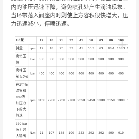
内的油压迅速下降，避免喷孔处产生滴油现象。
当环带落入阀座内时
则使上
方容积很快增大，压
力迅速减小，停喷迅速。
+
泵
12
18
25
32
41
50
63
80
108
130
XPi
排量
rpm
12
18
25
32
41
50.3
63
80.4
108.3
129.8
高恒压
bar
380
380
380
380
380
380
380
380
380
380
值
高峰压
bar
400
400
400
400
400
400
400
400
400
400
制
(≤5%)
在
寸吸
2
油管和
吸
1bar
rpm
3150
2900
2750
2700
2550
2450
2300
2150
1900
1750
油压力
下的大
转速
350 bar
压力时
N.m
71
107
148
190
243
292
362
460
619
730
大输出