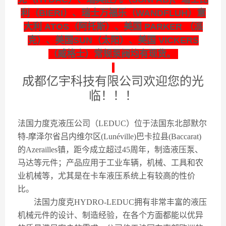
利（BIERI）、瑞士万福乐（WANDFLUH）意
大利 ATOS（阿托斯）、美国 PARKER （派
克）、美国SUN（太阳）、美国 VICKERS
（威格士）常规泵阀均有现货。
成都亿宇科技有限公司欢迎您的光
临！！！
法国力度克液压公司（LEDUC）位于法国东北部默尔
特-摩泽尔省吕内维尔区(Lunéville)巴卡拉县(Baccarat)
的Azerailles镇，距今成立超过45周年，制造液压泵、
马达等元件；产品应用于工业车辆，机械、工具和农
业机械等，尤其是在卡车液压系统上有较高的性价
比。
法国力度克HYDRO-LEDUC拥有非常丰富的液压
机械元件的设计、制造经验，在各个方面都能以优异