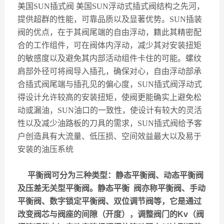
美国
SUN
插式阀
美国
SUN
浮动式插式阀结构之先河，
提供超群的性能，可靠品质以及显著优势。
SUN
插装
阀的优点，在于其阀尾端的自由浮动，籍此其精密配
合的工作组件，可在阀体内浮动，减少其对安装扭矩
的敏感度以及避免其内部活动组件卡住的可能。螺纹
肩部外径可将阀导入插孔，确保对心，自由浮动部承
合插式阀尾端与插孔见的偏心度，
SUN
插式阀浮动式
得设计允许较高的安装扭矩，使阀更能确实上避免松
动或漏油，
SUN
油口的一致性，使设计有较大的灵活
性以及减少油路板的刀具的需求，
SUN
插式阀给予客
户创造具有大流量、低压损、空间效益最大以及易于
安装的油压系统
平衡阀可分为三种类型：静态平衡阀、动态平衡阀
及压差无关型平衡阀。静态平衡 阀亦称平衡阀、手动
平衡阀、数字锁定平衡阀、双位调节阀等，它是通过
改变阀芯与阀座的间隙（开度），调整阀门的Kv（阀