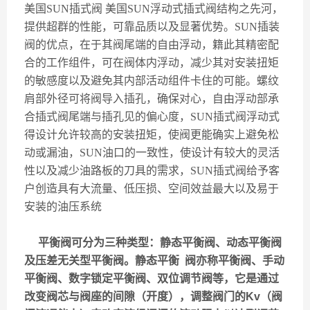
美国
SUN
插式阀
美国
SUN
浮动式插式阀结构之先河，
提供超群的性能，可靠品质以及显著优势。
SUN
插装
阀的优点，在于其阀尾端的自由浮动，籍此其精密配
合的工作组件，可在阀体内浮动，减少其对安装扭矩
的敏感度以及避免其内部活动组件卡住的可能。螺纹
肩部外径可将阀导入插孔，确保对心，自由浮动部承
合插式阀尾端与插孔见的偏心度，
SUN
插式阀浮动式
得设计允许较高的安装扭矩，使阀更能确实上避免松
动或漏油，
SUN
油口的一致性，使设计有较大的灵活
性以及减少油路板的刀具的需求，
SUN
插式阀给予客
户创造具有大流量、低压损、空间效益最大以及易于
安装的油压系统
平衡阀可分为三种类型：静态平衡阀、动态平衡阀
及压差无关型平衡阀。静态平衡 阀亦称平衡阀、手动
平衡阀、数字锁定平衡阀、双位调节阀等，它是通过
改变阀芯与阀座的间隙（开度），调整阀门的Kv（阀