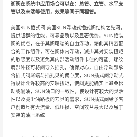
衡阀在系统中应用场合可以在：总管、立管、水平支
管以及末端等使用，效果等同于同程管。
美国
SUN
插式阀
美国
SUN
浮动式插式阀结构之先河，
提供超群的性能，可靠品质以及显著优势。
SUN
插装
阀的优点，在于其阀尾端的自由浮动，籍此其精密配
合的工作组件，可在阀体内浮动，减少其对安装扭矩
的敏感度以及避免其内部活动组件卡住的可能。螺纹
肩部外径可将阀导入插孔，确保对心，自由浮动部承
合插式阀尾端与插孔见的偏心度，
SUN
插式阀浮动式
得设计允许较高的安装扭矩，使阀更能确实上避免松
动或漏油，
SUN
油口的一致性，使设计有较大的灵活
性以及减少油路板的刀具的需求，
SUN
插式阀给予客
户创造具有大流量、低压损、空间效益最大以及易于
安装的油压系统