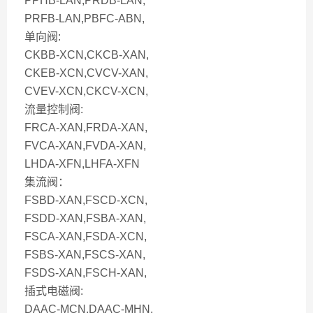
PPHB-LAN,PRDB-LAN,
PRFB-LAN,PBFC-ABN,
单向阀:
CKBB-XCN,CKCB-XAN,
CKEB-XCN,CVCV-XAN,
CVEV-XCN,CKCV-XCN,
流量控制阀:
FRCA-XAN,FRDA-XAN,
FVCA-XAN,FVDA-XAN,
LHDA-XFN,LHFA-XFN
集流阀：
FSBD-XAN,FSCD-XCN,
FSDD-XAN,FSBA-XAN,
FSCA-XAN,FSDA-XCN,
FSBS-XAN,FSCS-XAN,
FSDS-XAN,FSCH-XAN,
插式电磁阀:
DAAC-MCN,DAAC-MHN,