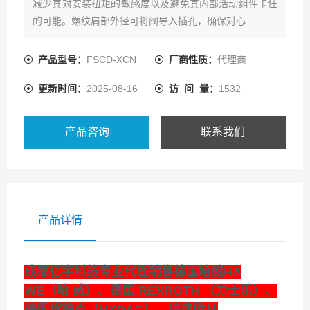
减少其对安装扭矩的敏感度以及避免其内部活动组件卡住
的可能。螺纹肩部外径可将阀导入插孔，确保对心
产品型号：
FSCD-XCN
厂商性质：
代理商
更新时间：
2025-08-16
访 问 量：
1532
产品咨询
联系我们
产品详情
成都亿宇科技专业代理销售德国哈威HA
WE（哈 威）、德国 REXROTH （力士乐）、
德国贺德克（HYDAC）、瑞典胜凡