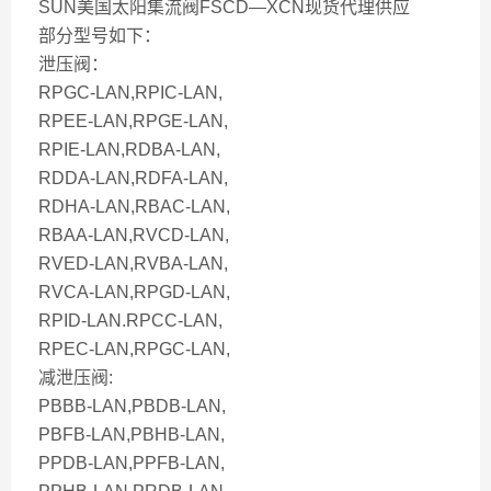
SUN美国太阳集流阀FSCD—XCN现货代理供应
部分型号如下：
泄压阀：
RPGC-LAN,RPIC-LAN,
RPEE-LAN,RPGE-LAN,
RPIE-LAN,RDBA-LAN,
RDDA-LAN,RDFA-LAN,
RDHA-LAN,RBAC-LAN,
RBAA-LAN,RVCD-LAN,
RVED-LAN,RVBA-LAN,
RVCA-LAN,RPGD-LAN,
RPID-LAN.RPCC-LAN,
RPEC-LAN,RPGC-LAN,
减泄压阀:
PBBB-LAN,PBDB-LAN,
PBFB-LAN,PBHB-LAN,
PPDB-LAN,PPFB-LAN,