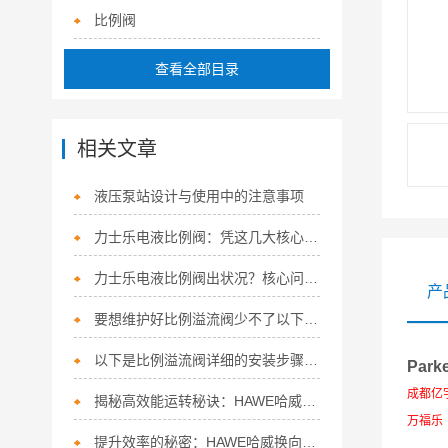
比例阀
查看全部目录
相关文章
液压泵站设计与使用中的注意事项
力士乐电液比例阀：凭这几大核心特点，稳坐流体控制“硬核担当”！
力士乐电液比例阀出状况？核心问题+精准解决方法，一次讲清
产
要想维护好比例溢流阀少不了以下步骤！
以下是比例溢流阀详细的安装步骤及注意事项
Par
成都亿宇
揭秘高效能运转秘诀：HAWE哈威换向阀的多面应用
万福乐（
提升效率的秘密：HAWE哈威换向阀的五大特点！