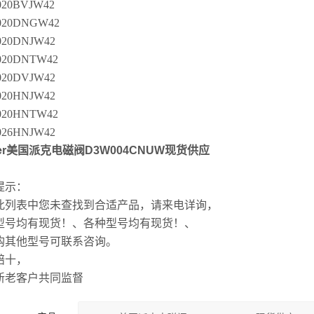
20BVJW42
020DNGW42
20DNJW42
020DNTW42
20DVJW42
20HNJW42
020HNTW42
26HNJW42
ker美国派克电磁阀D3W004CNUW现货供应
提示：
此列表中您未查找到合适产品，请来电详询，
型号均有现货！、各种型号均有现货！、
购其他型号可联系咨询。
赔十，
新老客户共同监督