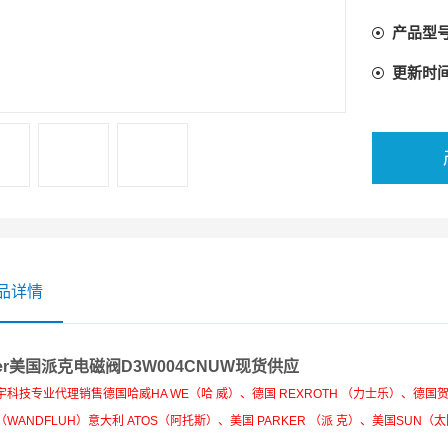
产品型
更新时
品详情
ker美国派克电磁阀D3W004CNUW现货供应
科技专业代理销售德国哈威HA WE（哈 威）、德国 REXROTH （力士乐）、德国贺
WANDFLUH）意大利 ATOS（阿托斯）、美国 PARKER （派 克）、美国SUN（