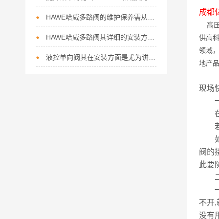
成都
HAWE哈威多路阀的维护保养需从以下方面入手
高压
HAWE哈威多路阀其详细的安装方法如下
供高
领域
液控单向阀其在安装方面是尤为讲究的
地产
现场
一,
在D
若听
如果
阀的
此要
二,
一般
不开
没有