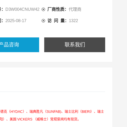
号：
D3W004CNUW42
厂商性质：
代理商
间：
2025-08-17
访 问 量：
1322
产品咨询
联系我们
德克（HYDAC）、瑞典胜凡（SUNFAB)、瑞士比利（BIERI）、瑞士
太阳）、美国 VICKERS （威格士）常规泵阀均有现货。