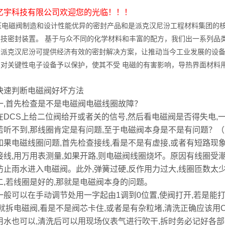
亿宇科技有限公司欢迎您的光临！！！
电磁阀制造和设计性能优异的密封产品和是派克汉尼汾工程材料集团的核
科技密封装置。 基于与众不同的化学材料和丰富的配方，我们出一系列品
，派克汉尼汾可提供经济有效的密封解决方案，让推动当今工业发展的设
品对关键性电子设备予以保护，使其不受 电磁的有害影响，导热界面材料
快速判断电磁阀好坏方法
首先检查是不是电磁阀电磁线圈故障？
CS上给二位阀给开或者关的信号,然后看电磁阀是否得失电,
不到,那线圈肯定是有问题,至于电磁阀本身是不是有问题？（
电磁线圈问题,首先检查接线,看是不是有虚接,或者有短路现象
接线,用万用表测量,如果开路,则电磁阀线圈烧坏。原因有线圈受潮
防止雨水进入电磁阀。此外,弹簧过硬,反作用力过大,线圈匝数太
若线圈是好的,那就是电磁阀本身的问题。
可以在手动调节处用一字起由1调到0位置,使阀打开,若是能打
,就拆电磁阀,看是不是阀芯卡住,或者是有杂粒堵,清洗正确应该用C
用水也可以,清洗后可以用现场仪表气进行吹干,拆时务必记好各部