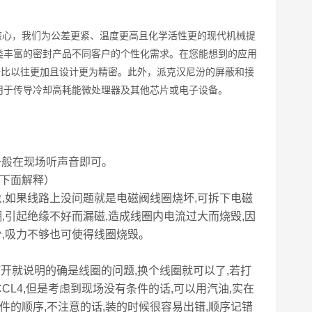
心，我们为公差更紧、温度更高且化学活性更的现代机械提
类丰富的密封产品不同客户的个性化需求。在您能想到的应用
备比以往更加且设计更为精密。此外，派克汉尼汾的屏蔽和接
用于传导冷却高耗能微处理器及其他芯片或电子设备。
一般在现场听声音即可。
下面解释）
,如果线路上没问题就是电磁阀线圈烧坏,可拆下电磁
,引起绝缘不好而漏磁,造成线圈内电流过大而烧毁,因
少,吸力不够也可使得线圈烧毁。
开就说明的确是线圈的问题,换个线圈就可以了,若打
CL4,但是考虑到现场没有条件的话,可以用汽油,实在
件的顺序,不注意的话,装的时候很容易出错,顺序记错