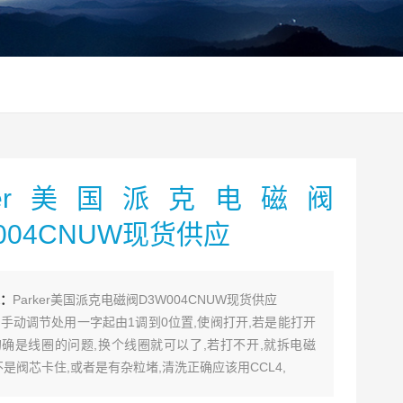
rker美国派克电磁阀
004CNUW现货供应
：
Parker美国派克电磁阀D3W004CNUW现货供应
手动调节处用一字起由1调到0位置,使阀打开,若是能打开
确是线圈的问题,换个线圈就可以了,若打不开,就拆电磁
不是阀芯卡住,或者是有杂粒堵,清洗正确应该用CCL4,