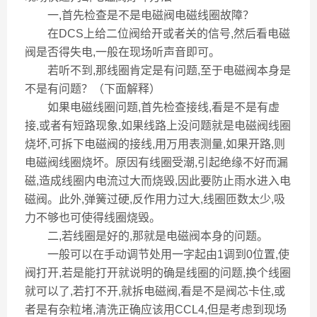
一,首先检查是不是电磁阀电磁线圈故障？
在DCS上给二位阀给开或者关的信号,然后看电磁
阀是否得失电,一般在现场听声音即可。
若听不到,那线圈肯定是有问题,至于电磁阀本身是
不是有问题？（下面解释）
如果电磁线圈问题,首先检查接线,看是不是有虚
接,或者有短路现象,如果线路上没问题就是电磁阀线圈
烧坏,可拆下电磁阀的接线,用万用表测量,如果开路,则
电磁阀线圈烧坏。原因有线圈受潮,引起绝缘不好而漏
磁,造成线圈内电流过大而烧毁,因此要防止雨水进入电
磁阀。此外,弹簧过硬,反作用力过大,线圈匝数太少,吸
力不够也可使得线圈烧毁。
二,若线圈是好的,那就是电磁阀本身的问题。
一般可以在手动调节处用一字起由1调到0位置,使
阀打开,若是能打开就说明的确是线圈的问题,换个线圈
就可以了,若打不开,就拆电磁阀,看是不是阀芯卡住,或
者是有杂粒堵,清洗正确应该用CCL4,但是考虑到现场