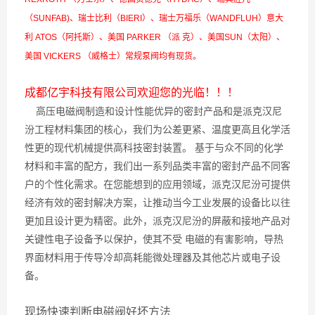
（SUNFAB)、瑞士比利（BIERI）、瑞士万福乐（WANDFLUH）意大
利 ATOS（阿托斯）、美国 PARKER （派 克）、美国SUN（太阳）、
美国 VICKERS （威格士）常规泵阀均有现货。
成都亿宇科技有限公司欢迎您的光临！！！
高压电磁阀制造和设计性能优异的密封产品和是派克汉尼
汾工程材料集团的核心，我们为公差更紧、温度更高且化学活
性更的现代机械提供高科技密封装置。 基于与众不同的化学
材料和丰富的配方，我们出一系列品类丰富的密封产品不同客
户的个性化需求。在您能想到的应用领域，派克汉尼汾可提供
经济有效的密封解决方案，让推动当今工业发展的设备比以往
更加且设计更为精密。此外，派克汉尼汾的屏蔽和接地产品对
关键性电子设备予以保护，使其不受 电磁的有害影响，导热
界面材料用于传导冷却高耗能微处理器及其他芯片或电子设
备。
现场快速判断电磁阀好坏方法