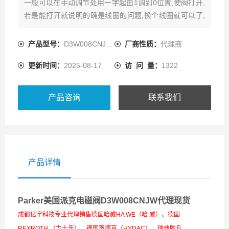
一般可以在手动调节处用一字起由1调到0位置,使阀打开,
若是能打开就说明的确是线圈的问题,换个线圈就可以了,
若打不开,就拆电磁阀,看是不是阀芯卡住,或者是有杂粒堵,
清洗正确应该用CCL4,
产品型号：
D3W008CNJW42
厂商性质：
代理商
更新时间：
2025-08-17
访 问 量：
1322
产品咨询
联系我们
产品详情
Parker美国派克电磁阀D3W008CNJW代理现货
成都亿宇科技专业代理销售德国哈威HA WE（哈 威）、德国
REXROTH （力士乐）、德国贺德克（HYDAC）、瑞典胜凡