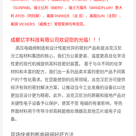
（SUNFAB)、瑞士比利（BIERI）、瑞士万福乐（WANDFLUH）意大
利 ATOS（阿托斯）、美国 PARKER （派 克）、美国SUN（太阳）、
美国 VICKERS （威格士）常规泵阀均有现货。
成都亿宇科技有限公司欢迎您的光临！！！
高压电磁阀制造和设计性能优异的密封产品和是派克汉尼
汾工程材料集团的核心，我们为公差更紧、温度更高且化学活
性更的现代机械提供高科技密封装置。 基于与众不同的化学
材料和丰富的配方，我们出一系列品类丰富的密封产品不同客
户的个性化需求。在您能想到的应用领域，派克汉尼汾可提供
经济有效的密封解决方案，让推动当今工业发展的设备比以往
更加且设计更为精密。此外，派克汉尼汾的屏蔽和接地产品对
关键性电子设备予以保护，使其不受 电磁的有害影响，导热
界面材料用于传导冷却高耗能微处理器及其他芯片或电子设
备。
现场快速判断电磁阀好坏方法