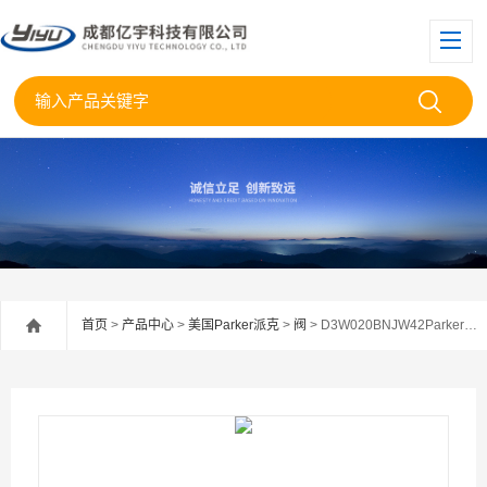
首页
>
产品中心
>
美国Parker派克
>
阀
> D3W020BNJW42Parker美国派克电磁阀D3W020BNJW代理现货