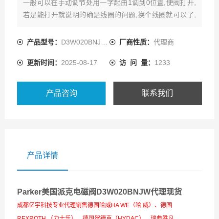
一般可以在手动调节处用一字起由1调到0位置,使阀打开,
若是能打开就说明的确是线圈的问题,换个线圈就可以了,
若打不开,就拆电磁阀,看是不是阀芯卡住,或者是有杂粒堵,
清洗正确应该用CCL4,
产品型号：
D3W020BNJW42
厂商性质：
代理商
更新时间：
2025-08-17
访 问 量：
1233
产品咨询
联系我们
产品详情
Parker美国派克电磁阀D3W020BNJW代理现货
成都亿宇科技专业代理销售德国哈威HA WE（哈 威）、德国
REXROTH （力士乐）、德国贺德克（HYDAC）、瑞典胜凡