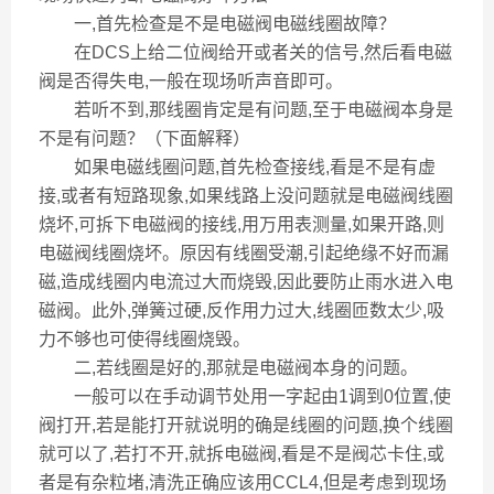
一,首先检查是不是电磁阀电磁线圈故障？
在DCS上给二位阀给开或者关的信号,然后看电磁
阀是否得失电,一般在现场听声音即可。
若听不到,那线圈肯定是有问题,至于电磁阀本身是
不是有问题？（下面解释）
如果电磁线圈问题,首先检查接线,看是不是有虚
接,或者有短路现象,如果线路上没问题就是电磁阀线圈
烧坏,可拆下电磁阀的接线,用万用表测量,如果开路,则
电磁阀线圈烧坏。原因有线圈受潮,引起绝缘不好而漏
磁,造成线圈内电流过大而烧毁,因此要防止雨水进入电
磁阀。此外,弹簧过硬,反作用力过大,线圈匝数太少,吸
力不够也可使得线圈烧毁。
二,若线圈是好的,那就是电磁阀本身的问题。
一般可以在手动调节处用一字起由1调到0位置,使
阀打开,若是能打开就说明的确是线圈的问题,换个线圈
就可以了,若打不开,就拆电磁阀,看是不是阀芯卡住,或
者是有杂粒堵,清洗正确应该用CCL4,但是考虑到现场