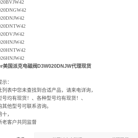
20BVJW42
020DNGW42
20DNJW42
020DNTW42
20DVJW42
20HNJW42
020HNTW42
26HNJW42
ker美国派克电磁阀D3W020DNJW代理现货
提示：
此列表中您未查找到合适产品，请来电详询，
型号均有现货！、各种型号均有现货！、
购其他型号可联系咨询。
赔十，
新老客户共同监督