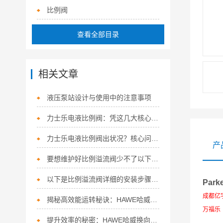
比例阀
查看全部目录
相关文章
液压泵站设计与使用中的注意事项
力士乐电液比例阀：凭这几大核心特点，稳坐流体控制“硬核担当”！
力士乐电液比例阀出状况？核心问题+精准解决方法，一次讲清
产
要想维护好比例溢流阀少不了以下步骤！
以下是比例溢流阀详细的安装步骤及注意事项
Par
成都亿宇
揭秘高效能运转秘诀：HAWE哈威换向阀的多面应用
万福乐（
提升效率的秘密：HAWE哈威换向阀的五大特点！