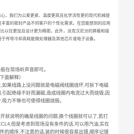
心，我们为公差更紧、温度更高且化学活性更的现代机械提
类丰富的密封产品不同客户的个性化需求。在您能想到的应用
备比以往更加且设计更为精密。此外，派克汉尼汾的屏蔽和接
用于传导冷却高耗能微处理器及其他芯片或电子设备。
一般在现场听声音即可。
下面解释）
,如果线路上没问题就是电磁阀线圈烧坏,可拆下电磁
,引起绝缘不好而漏磁,造成线圈内电流过大而烧毁,因
少,吸力不够也可使得线圈烧毁。
开就说明的确是线圈的问题,换个线圈就可以了,若打
CL4,但是考虑到现场没有条件的话,可以用汽油,实在
件的顺序,不注意的话,装的时候很容易出错,顺序记错