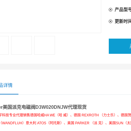
产品型
更新时
品详情
ker美国派克电磁阀D3W020DNJW代理现货
科技专业代理销售德国哈威HA WE（哈 威）、德国 REXROTH （力士乐）、德国贺
WANDFLUH）意大利 ATOS（阿托斯）、美国 PARKER （派 克）、美国SUN（