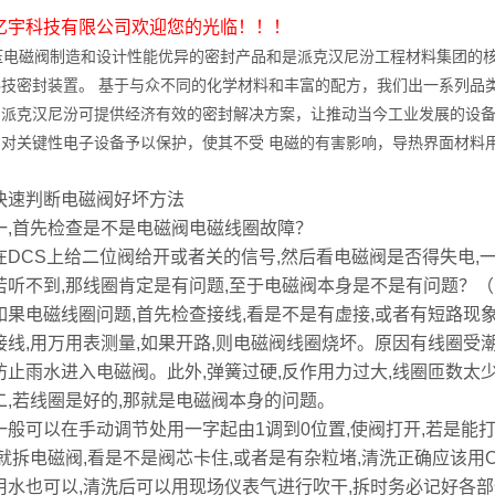
亿宇科技有限公司欢迎您的光临！！！
电磁阀制造和设计性能优异的密封产品和是派克汉尼汾工程材料集团的核
科技密封装置。 基于与众不同的化学材料和丰富的配方，我们出一系列品
，派克汉尼汾可提供经济有效的密封解决方案，让推动当今工业发展的设
品对关键性电子设备予以保护，使其不受 电磁的有害影响，导热界面材料
快速判断电磁阀好坏方法
首先检查是不是电磁阀电磁线圈故障？
CS上给二位阀给开或者关的信号,然后看电磁阀是否得失电,
不到,那线圈肯定是有问题,至于电磁阀本身是不是有问题？（
电磁线圈问题,首先检查接线,看是不是有虚接,或者有短路现象
接线,用万用表测量,如果开路,则电磁阀线圈烧坏。原因有线圈受潮
防止雨水进入电磁阀。此外,弹簧过硬,反作用力过大,线圈匝数太
若线圈是好的,那就是电磁阀本身的问题。
可以在手动调节处用一字起由1调到0位置,使阀打开,若是能打
,就拆电磁阀,看是不是阀芯卡住,或者是有杂粒堵,清洗正确应该用C
用水也可以,清洗后可以用现场仪表气进行吹干,拆时务必记好各部