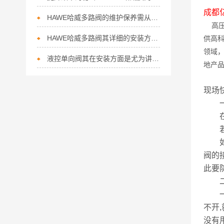
成都
HAWE哈威多路阀的维护保养需从以下方面入手
高压
HAWE哈威多路阀其详细的安装方法如下
供高
领域
液控单向阀其在安装方面是尤为讲究的
地产
现场
一,
在D
若听
如果
阀的
此要
二,
一般
不开
没有