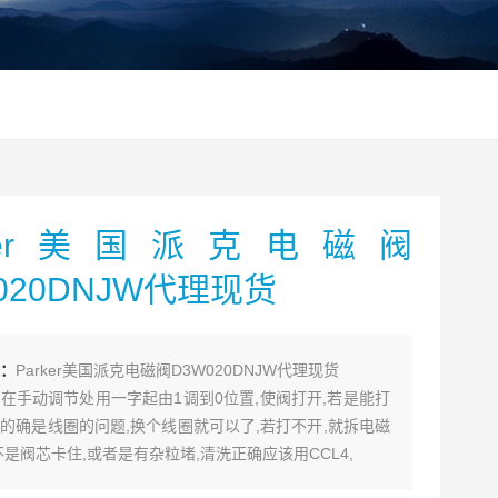
rker美国派克电磁阀
020DNJW代理现货
：
Parker美国派克电磁阀D3W020DNJW代理现货
在手动调节处用一字起由1调到0位置,使阀打开,若是能打
的确是线圈的问题,换个线圈就可以了,若打不开,就拆电磁
不是阀芯卡住,或者是有杂粒堵,清洗正确应该用CCL4,