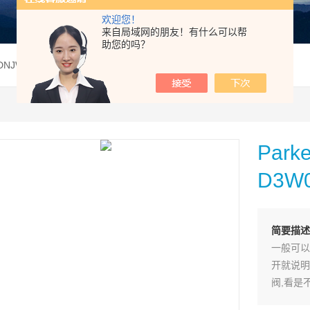
欢迎您！
来自局域网的朋友！有什么可以帮
助您的吗？
0DNJW42Parker美国派克电磁阀D3W020DNJW代理现货
Pa
D3W
简要描述
一般可以
开就说明
阀,看是