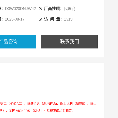
号：
D3W020DNJW42
厂商性质：
代理商
间：
2025-08-17
访 问 量：
1319
产品咨询
联系我们
德克（HYDAC）、瑞典胜凡（SUNFAB)、瑞士比利（BIERI）、瑞士
太阳）、美国 VICKERS （威格士）常规泵阀均有现货。