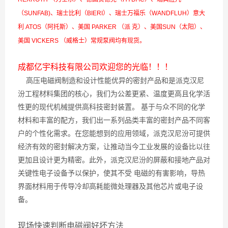
（SUNFAB)、瑞士比利（BIERI）、瑞士万福乐（WANDFLUH）意大
利 ATOS（阿托斯）、美国 PARKER （派 克）、美国SUN（太阳）、
美国 VICKERS （威格士）常规泵阀均有现货。
成都亿宇科技有限公司欢迎您的光临！！！
高压电磁阀制造和设计性能优异的密封产品和是派克汉尼
汾工程材料集团的核心，我们为公差更紧、温度更高且化学活
性更的现代机械提供高科技密封装置。 基于与众不同的化学
材料和丰富的配方，我们出一系列品类丰富的密封产品不同客
户的个性化需求。在您能想到的应用领域，派克汉尼汾可提供
经济有效的密封解决方案，让推动当今工业发展的设备比以往
更加且设计更为精密。此外，派克汉尼汾的屏蔽和接地产品对
关键性电子设备予以保护，使其不受 电磁的有害影响，导热
界面材料用于传导冷却高耗能微处理器及其他芯片或电子设
备。
现场快速判断电磁阀好坏方法