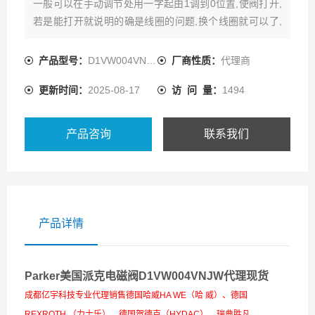
一般可以在手动调节处用一字起由1调到0位置,使阀打开,
若是能打开就说明的确是线圈的问题,换个线圈就可以了,
若打不开,就拆电磁阀,看是不是阀芯卡住,或者是有杂粒堵,
清洗正确应该用CCL4,
产品型号：
D1VW004VNJW91
厂商性质：
代理商
更新时间：
2025-08-17
访 问 量：
1494
产品咨询
联系我们
产品详情
Parker美国派克电磁阀D1VW004VNJW代理现货
成都亿宇科技专业代理销售德国哈威HA WE（哈 威）、德国
REXROTH （力士乐）、德国贺德克（HYDAC）、瑞典胜凡