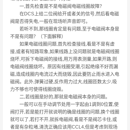
一,首先检查是不是电磁阀电磁线圈故障？
在DCS上给二位阀给开或者关的信号,然后看电磁
阀是否得失电,一般在现场听声音即可。
若听不到,那线圈肯定是有问题,至于电磁阀本身是
不是有问题？（下面解释）
如果电磁线圈问题,首先检查接线,看是不是有虚
接,或者有短路现象,如果线路上没问题就是电磁阀线圈
烧坏,可拆下电磁阀的接线,用万用表测量,如果开路,则
电磁阀线圈烧坏。原因有线圈受潮,引起绝缘不好而漏
磁,造成线圈内电流过大而烧毁,因此要防止雨水进入电
磁阀。此外,弹簧过硬,反作用力过大,线圈匝数太少,吸
力不够也可使得线圈烧毁。
二,若线圈是好的,那就是电磁阀本身的问题。
一般可以在手动调节处用一字起由1调到0位置,使
阀打开,若是能打开就说明的确是线圈的问题,换个线圈
就可以了,若打不开,就拆电磁阀,看是不是阀芯卡住,或
者是有杂粒堵,清洗正确应该用CCL4,但是考虑到现场