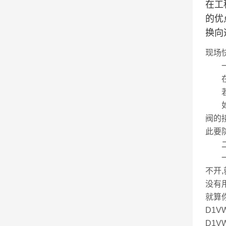
在工
的优
换向
现场
一,
在D
若听
如果
阀的
此要
二,
一般
不开
没有
就算
D1V
D1V