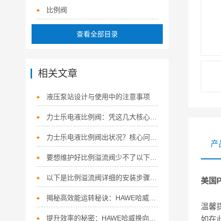
比例阀
查看全部目录
相关文章
液压泵站设计与使用中的注意事项
力士乐电液比例阀：凭这几大核心特点，稳坐流体控制“硬核担当”！
力士乐电液比例阀出状况？核心问题+精准解决方法，一次讲清
产
要想维护好比例溢流阀少不了以下步骤！
以下是比例溢流阀详细的安装步骤及注意事项
美国P
揭秘高效能运转秘诀：HAWE哈威换向阀的多面应用
温馨
提升效率的秘密：HAWE哈威换向阀的五大特点！
如在