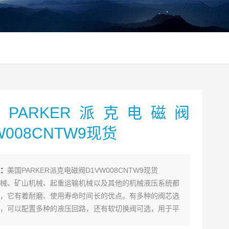
PARKER派克电磁阀
W008CNTW9现货
：
美国PARKER派克电磁阀D1VW008CNTW9现货
械、矿山机械、起重运输机械以及其他的机械液压系统都
，它有着耐磨、使用寿命时间长的优点。有多种的阀芯选
，可以配置多种的液压回路，还有软切换阀可选，用于平
电磁阀换向通道上有一个附加的阻尼孔能延长换向时间。