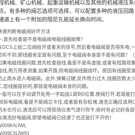
程机械、矿山机械、起重运输机械以及其他的机械液压系
点。有多种的阀芯选项可选择，可以配置多种的液压回路
通道上有一个附加的阻尼孔能延长换向时间。
快速判断电磁阀好坏方法
首先检查是不是电磁阀电磁线圈故障？
CS上给二位阀给开或者关的信号,然后看电磁阀是否得失电,
不到,那线圈肯定是有问题,至于电磁阀本身是不是有问题？（
电磁线圈问题,首先检查接线,看是不是有虚接,或者有短路现象
接线,用万用表测量,如果开路,则电磁阀线圈烧坏。原因有线圈受潮
防止雨水进入电磁阀。此外,弹簧过硬,反作用力过大,线圈匝数太
若线圈是好的,那就是电磁阀本身的问题。
可以在手动调节处用一字起由1调到0位置,使阀打开,若是能打
,就拆电磁阀,看是不是阀芯卡住,或者是有杂粒堵,清洗正确应该用C
用水也可以,清洗后可以用现场仪表气进行吹干,拆时务必记好各部
你清洗好电磁阀,即使电磁阀已经通了也还是打不开的！
W009KNJWL
W009CNJW91