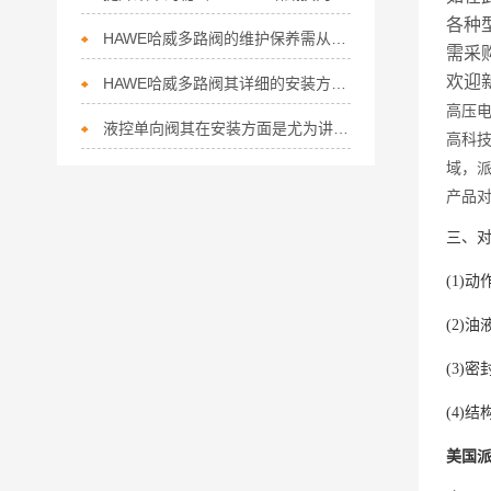
各种
HAWE哈威多路阀的维护保养需从以下方面入手
需采
欢迎
HAWE哈威多路阀其详细的安装方法如下
高压
液控单向阀其在安装方面是尤为讲究的
高科
域，
产品
三、
(1)
(2)
(3)
(4)
美国派