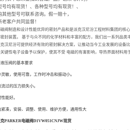
型号均有现货！、各种型号均有现货！、
购其他型号可联系咨询。假一赔十，
新老客户共同监督！
电磁阀制造和设计性能优异的密封产品和是派克汉尼汾工程材料集团的核
技密封装置。 基于与众不同的化学材料和丰富的配方，我们出一系列品类
派克汉尼汾可提供经济有效的密封解决方案，让推动当今工业发展的设备
对关键性电子设备予以保护，使其不受 电磁的有害影响，导热界面材料用
对液压阀的基本要求
动作灵敏，使用可靠，工作时冲击和振动小。
油液流过的压力损失小。
密封性能好。
结构紧凑，安装、调整、使用、维护方便，通用性大
克PARKER电磁阀D1VW051CNJW现货