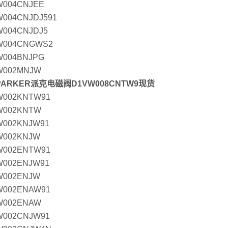
W004CNJEE
004CNJDJ591
W004CNJDJ5
W004CNGWS2
W004BNJPG
W002MNJW
ARKER派克电磁阀D1VW008CNTW9现货
W002KNTW91
W002KNTW
W002KNJW91
W002KNJW
W002ENTW91
W002ENJW91
W002ENJW
W002ENAW91
W002ENAW
W002CNJW91