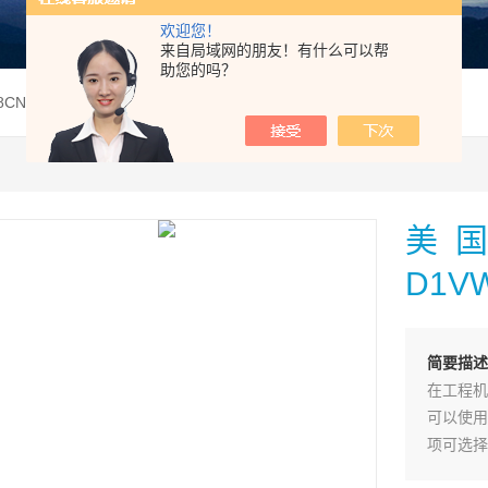
欢迎您！
来自局域网的朋友！有什么可以帮
助您的吗？
08CNTW91美国PARKER派克电磁阀D1VW008CNTW9现货
美国
D1V
简要描述
在工程机
可以使用
项可选择
顺切换。