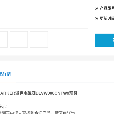
产品型
更新时
品详情
ARKER派克电磁阀D1VW008CNTW9现货
提示：
此列表中您未查找到合适产品，请来电详询，