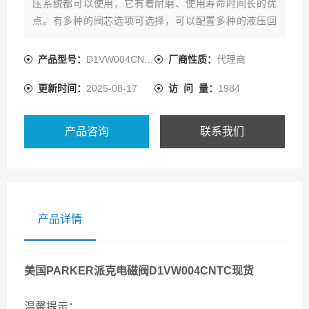
压系统都可以使用，它有着耐磨、使用寿命时间长的优
点。有多种的阀芯选项可选择，可以配置多种的液压回
路，还有软切换阀可选，用于平顺切换。电磁阀换向通道
上有一个附加的阻尼孔能延长换向时间。
产品型号：
D1VW004CNTCF
厂商性质：
代理商
更新时间：
2025-08-17
访 问 量：
1984
产品咨询
联系我们
产品详情
美国PARKER派克电磁阀D1VW004CNTC现货
温馨提示：