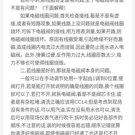
若听不到,那线圈肯定是有问题,至于电磁阀本身是
不是有问题？（下面解释）
如果电磁线圈问题,首先检查接线,看是不是有虚
接,或者有短路现象,如果线路上没问题就是电磁阀线圈
烧坏,可拆下电磁阀的接线,用万用表测量,如果开路,则
电磁阀线圈烧坏。原因有线圈受潮,引起绝缘不好而漏
磁,造成线圈内电流过大而烧毁,因此要防止雨水进入电
磁阀。此外,弹簧过硬,反作用力过大,线圈匝数太少,吸
力不够也可使得线圈烧毁。
二,若线圈是好的,那就是电磁阀本身的问题。
一般可以在手动调节处用一字起由1调到0位置,使
阀打开,若是能打开就说明的确是线圈的问题,换个线圈
就可以了,若打不开,就拆电磁阀,看是不是阀芯卡住,或
者是有杂粒堵,清洗正确应该用CCL4,但是考虑到现场
没有条件的话,可以用汽油,实在没有用水也可以,清洗
后可以用现场仪表气进行吹干,拆时务必记好各部件的
顺序,不注意的话,装的时候很容易出错,顺序记错就算
你清洗好电磁阀,即使电磁阀已经通了也还是打不开