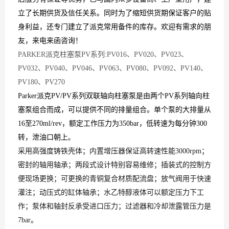
立了长期供货及信任关系。同时为了缩短供货期保证客户的贴
身利益，还专门建立了
派克
常用备件的库存。欢迎有需求的朋
友，来电来函咨询！
PARKER派克柱塞泵PV系列:PV016、PV020、PV023、
PV032、PV040、PV046、PV063、PV080、PV092、PV140、
PV180、PV270
Parker派克PV/PV系列双联轴向柱塞泵是由两个PV系列轴向柱
塞泵组合而成，可以提供不同的排量组合。单个泵的大排量从
16至270ml/rev，额定工作压力为350bar，低转速为每分钟300
转，泄油口朝上
。
采用高强度铸铁壳体；内置增压器保证高转速性能3000rpm；
密封的轴用轴承；两段式设计特别容易维修；插装式的控制方
便现场更换；可更换的青铜复合材质配流盘；放气阀用于快速
灌注；动压式的缸体轴承；水乙特醇液体可以额定压力下工
作；泵体和轴封反承受进口压力；过滤器和冷却泄露管压力是
7bar。