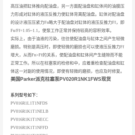
高压油把缸体推向配油盘，另一方面配油盘和缸体间的油膜压
力形成对缸体的液压反推力使缸体背离配油盘。缸体对配油盘
的设计液压压紧力
Fn略大于配油盘对缸体的液压反推力
Ff，即
Fn/Ff=1.05~1.1，使泵工作正常并保持较高的容积效率。
实际上，由于油液的污染，往往使配油盘与缸体之间产生轻微
磨损。特别是高压时，即使轻微的磨损也可以使液压反推力
Ff
增大，从而
Fn>Ff的关系，使配油盘和缸体间产生缝隙而不能
正常工作。所以在柱塞泵的检修和中，应着重检查配油盘和缸
体这一对副的使用情况，即使有轻微的磨损，也应及时修复。
美国Parker派克柱塞泵PV020R1NK1FWS现货
系列型号如下：
PV016R1L1T1NFDS
PV016R1K1T1NELB
PV016R1K1T1NECC
PV016R1K1T1NFFD