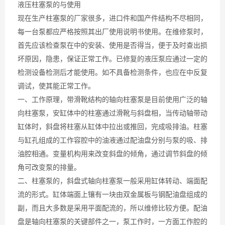
液压柱塞泵的与使用
现在生产柱塞泵的厂家很多，进口件和国产件结构不尽相同，
每一台泵都应严格按照其出厂使用说明书使用。在维修泵时，
首先应该检查泵在中的安装、使用是否得当，便于及时查出损
坏原因，隐患，保证正常工作。已修复的液压泵应通过一定的
检测设备检测后才能使用。如不具备检测条件，也应在中反复
调试，使其能正常工作。
一、工作原理，带滑靴结构的轴向柱塞泵是目前使用广泛的轴
向柱塞泵，安缸体中的柱塞通过滑靴与斜盘相，当传动轴带动
缸体时，斜盘将柱塞从缸体中拉出或推回，完成吸排油。柱塞
与缸孔组成的工作容腔中的油液通过配油盘分别与泵的吸、排
油腔相通。变量机构用来改变斜盘的倾角，通过调节斜盘的倾
角可改变泵的排量。
二、柱塞泵的，斜盘式轴向柱塞泵一般采用缸体转动、端面配
流的形式。缸体端面上镶有一块由双金属板与钢配油盘组成的
副，而且大多数是采用平面配流的，所以维修比较方便。配油
盘是轴向柱塞泵的关键部件之一，泵工作时，一方面工作腔的