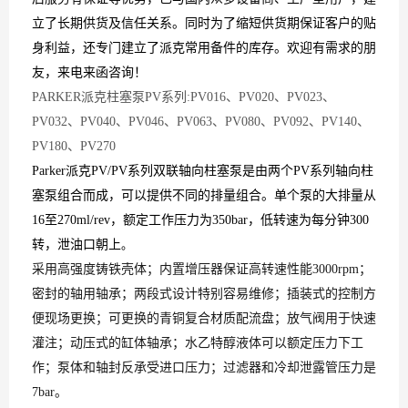
立了长期供货及信任关系。同时为了缩短供货期保证客户的贴
身利益，还专门建立了
派克
常用备件的库存。欢迎有需求的朋
友，来电来函咨询！
PARKER派克柱塞泵PV系列:PV016、PV020、PV023、
PV032、PV040、PV046、PV063、PV080、PV092、PV140、
PV180、PV270
Parker派克PV/PV系列双联轴向柱塞泵是由两个PV系列轴向柱
塞泵组合而成，可以提供不同的排量组合。单个泵的大排量从
16至270ml/rev，额定工作压力为350bar，低转速为每分钟300
转，泄油口朝上
。
采用高强度铸铁壳体；内置增压器保证高转速性能3000rpm；
密封的轴用轴承；两段式设计特别容易维修；插装式的控制方
便现场更换；可更换的青铜复合材质配流盘；放气阀用于快速
灌注；动压式的缸体轴承；水乙特醇液体可以额定压力下工
作；泵体和轴封反承受进口压力；过滤器和冷却泄露管压力是
7bar。