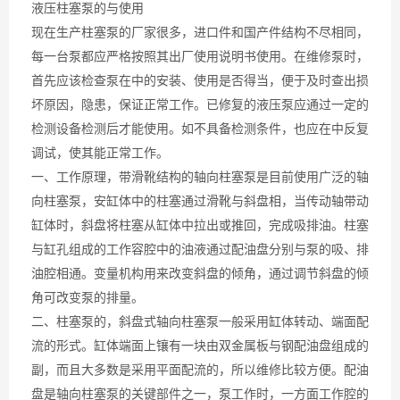
液压柱塞泵的与使用
现在生产柱塞泵的厂家很多，进口件和国产件结构不尽相同，
每一台泵都应严格按照其出厂使用说明书使用。在维修泵时，
首先应该检查泵在中的安装、使用是否得当，便于及时查出损
坏原因，隐患，保证正常工作。已修复的液压泵应通过一定的
检测设备检测后才能使用。如不具备检测条件，也应在中反复
调试，使其能正常工作。
一、工作原理，带滑靴结构的轴向柱塞泵是目前使用广泛的轴
向柱塞泵，安缸体中的柱塞通过滑靴与斜盘相，当传动轴带动
缸体时，斜盘将柱塞从缸体中拉出或推回，完成吸排油。柱塞
与缸孔组成的工作容腔中的油液通过配油盘分别与泵的吸、排
油腔相通。变量机构用来改变斜盘的倾角，通过调节斜盘的倾
角可改变泵的排量。
二、柱塞泵的，斜盘式轴向柱塞泵一般采用缸体转动、端面配
流的形式。缸体端面上镶有一块由双金属板与钢配油盘组成的
副，而且大多数是采用平面配流的，所以维修比较方便。配油
盘是轴向柱塞泵的关键部件之一，泵工作时，一方面工作腔的