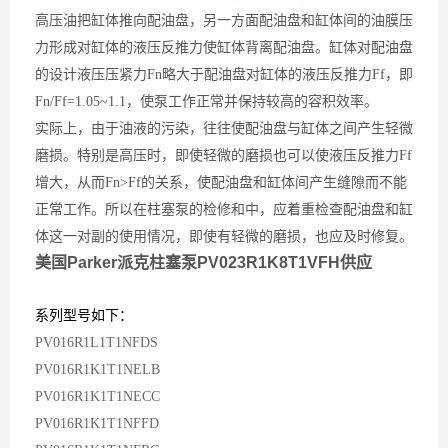
高压油把缸体推向配油盘，另一方面配油盘和缸体间的油膜压
力形成对缸体的液压反推力使缸体背离配油盘。缸体对配油盘
的设计液压压紧力
Fn略大于配油盘对缸体的液压反推力
Ff，即
Fn/Ff=1.05~1.1，使泵工作正常并保持较高的容积效率。
实际上，由于油液的污染，往往使配油盘与缸体之间产生轻微
磨损。特别是高压时，即使轻微的磨损也可以使液压反推力
Ff
增大，从而
Fn>Ff的关系，使配油盘和缸体间产生缝隙而不能
正常工作。所以在柱塞泵的检修和中，应着重检查配油盘和缸
体这一对副的使用情况，即使有轻微的磨损，也应及时修复。
美国Parker派克柱塞泵PV023R1K8T1VFH供应
系列型号如下：
PV016R1L1T1NFDS
PV016R1K1T1NELB
PV016R1K1T1NECC
PV016R1K1T1NFFD