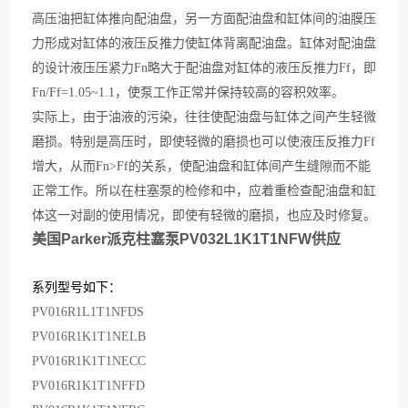
高压油把缸体推向配油盘，另一方面配油盘和缸体间的油膜压
力形成对缸体的液压反推力使缸体背离配油盘。缸体对配油盘
的设计液压压紧力
Fn略大于配油盘对缸体的液压反推力
Ff，即
Fn/Ff=1.05~1.1，使泵工作正常并保持较高的容积效率。
实际上，由于油液的污染，往往使配油盘与缸体之间产生轻微
磨损。特别是高压时，即使轻微的磨损也可以使液压反推力
Ff
增大，从而
Fn>Ff的关系，使配油盘和缸体间产生缝隙而不能
正常工作。所以在柱塞泵的检修和中，应着重检查配油盘和缸
体这一对副的使用情况，即使有轻微的磨损，也应及时修复。
美国Parker派克柱塞泵PV032L1K1T1NFW供应
系列型号如下：
PV016R1L1T1NFDS
PV016R1K1T1NELB
PV016R1K1T1NECC
PV016R1K1T1NFFD