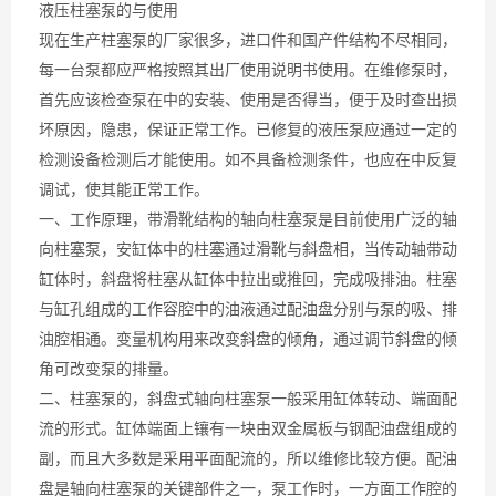
液压柱塞泵的与使用
现在生产柱塞泵的厂家很多，进口件和国产件结构不尽相同，
每一台泵都应严格按照其出厂使用说明书使用。在维修泵时，
首先应该检查泵在中的安装、使用是否得当，便于及时查出损
坏原因，隐患，保证正常工作。已修复的液压泵应通过一定的
检测设备检测后才能使用。如不具备检测条件，也应在中反复
调试，使其能正常工作。
一、工作原理，带滑靴结构的轴向柱塞泵是目前使用广泛的轴
向柱塞泵，安缸体中的柱塞通过滑靴与斜盘相，当传动轴带动
缸体时，斜盘将柱塞从缸体中拉出或推回，完成吸排油。柱塞
与缸孔组成的工作容腔中的油液通过配油盘分别与泵的吸、排
油腔相通。变量机构用来改变斜盘的倾角，通过调节斜盘的倾
角可改变泵的排量。
二、柱塞泵的，斜盘式轴向柱塞泵一般采用缸体转动、端面配
流的形式。缸体端面上镶有一块由双金属板与钢配油盘组成的
副，而且大多数是采用平面配流的，所以维修比较方便。配油
盘是轴向柱塞泵的关键部件之一，泵工作时，一方面工作腔的