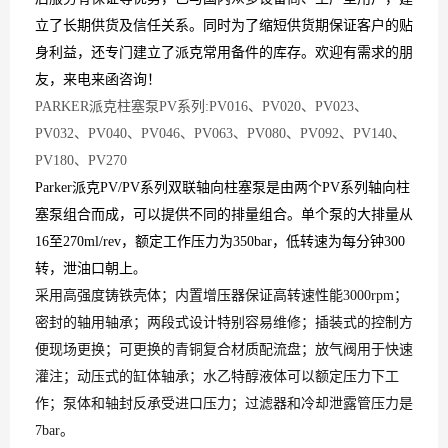
立了长期供货及信任关系。同时为了缩短供货期保证客户的贴
身利益，还专门建立了
派克
常用备件的库存。欢迎有需求的朋
友，来电来函咨询！
PARKER派克柱塞泵PV系列:PV016、PV020、PV023、
PV032、PV040、PV046、PV063、PV080、PV092、PV140、
PV180、PV270
Parker派克PV/PV系列双联轴向柱塞泵是由两个PV系列轴向柱
塞泵组合而成，可以提供不同的排量组合。单个泵的大排量从
16至270ml/rev，额定工作压力为350bar，低转速为每分钟300
转，泄油口朝上
。
采用高强度铸铁壳体；内置增压器保证高转速性能3000rpm；
密封的轴用轴承；两段式设计特别容易维修；插装式的控制方
便现场更换；可更换的青铜复合材质配流盘；放气阀用于快速
灌注；动压式的缸体轴承；水乙特醇液体可以额定压力下工
作；泵体和轴封反承受进口压力；过滤器和冷却泄露管压力是
7bar。