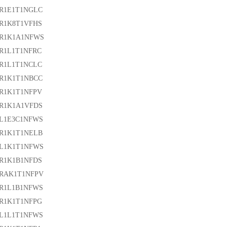
3R1E1T1NGLC
3R1K8T1VFHS
3R1K1A1NFWS
R1L1T1NFRC
3R1L1T1NCLC
3R1K1T1NBCC
3R1K1T1NFPV
2R1K1A1VFDS
2L1E3C1NFWS
2R1K1T1NELB
2L1K1T1NFWS
2R1K1B1NFDS
2RAK1T1NFPV
2R1L1B1NFWS
2R1K1T1NFPG
0L1L1T1NFWS