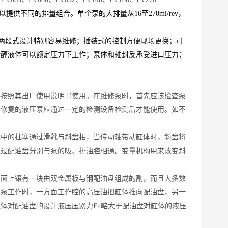
以提供不同的排量组合。单个泵的大排量从16至270ml/rev，
承；两段式设计特别容易维修；插装式的控制方便现场更换；可
特醇液体可以额定压力下工作；泵体和轴封反承受进口压力；
格按照其出厂使用说明书使用。在维修泵时，首先应该检查泵
已修复的液压泵应通过一定的检测设备检测后才能使用。如不
体中的柱塞通过滑靴与斜盘相，当传动轴带动缸体时，斜盘将
通过配油盘分别与泵的吸、排油腔相通。变量机构用来改变斜
端面上镶有一块由双金属板与钢配油盘组成的副，而且大多数
，泵工作时，一方面工作腔的高压油把缸体推向配油盘，另一
缸体对配油盘的设计液压压紧力
Fn略大于配油盘对缸体的液压