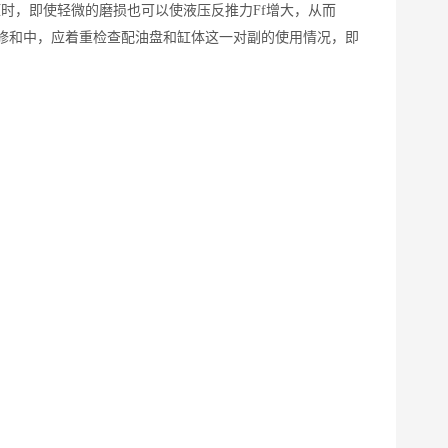
压时，即使轻微的磨损也可以使液压反推力
Ff增大，从而
检修和中，应着重检查配油盘和缸体这一对副的使用情况，即