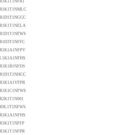
R1K1T1NFR1
0R1K1T1NMLC
0R1D1T1NGCC
0R1K1T1NELA
6R1D1T1NFWS
R1D3T1NFFC
6R1K1A1NFPV
6L1K1A1NFHS
6R1K1B1NFDS
6R1D1T1NHCC
3R1K1A1VFPR
3R1K1C1NFWS
R2K1T1N001
3R9L1T1NFWS
3R1K1A1NFHS
R1K1T1NFFP
R1K1T1NFPR