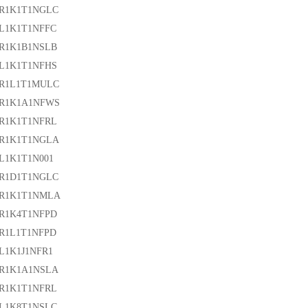
3R1K1T1NGLC
L1K1T1NFFC
0R1K1B1NSLB
0L1K1T1NFHS
0R1L1T1MULC
0R1K1A1NFWS
0R1K1T1NFRL
0R1K1T1NGLA
L1K1T1N001
2R1D1T1NGLC
2R1K1T1NMLA
2R1K4T1NFPD
R1L1T1NFPD
L1K1J1NFR1
2R1K1A1NSLA
0R1K1T1NFRL
0L1K8T1NSLC