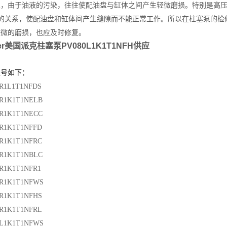
上，由于油液的污染，往往使配油盘与缸体之间产生轻微磨损。特别是高
Ff的关系，使配油盘和缸体间产生缝隙而不能正常工作。所以在柱塞泵的
轻微的磨损，也应及时修复。
ker美国派克柱塞泵PV080L1K1T1NFH供应
型号如下：
R1L1T1NFDS
6R1K1T1NELB
6R1K1T1NECC
6R1K1T1NFFD
6R1K1T1NFRC
0R1K1T1NBLC
R1K1T1NFR1
0R1K1T1NFWS
0R1K1T1NFHS
0R1K1T1NFRL
0L1K1T1NFWS