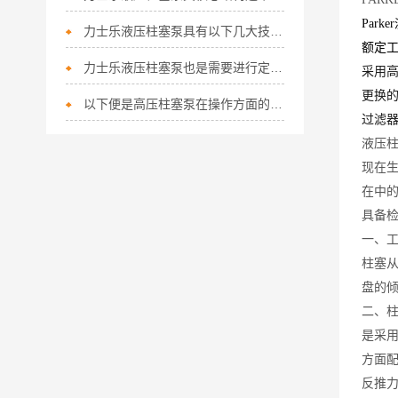
Par
力士乐液压柱塞泵具有以下几大技术特点
额定工
力士乐液压柱塞泵也是需要进行定期保养的
采用高
更换
以下便是高压柱塞泵在操作方面的细节所在！
过滤器
液压
现在
在中
具备
一、
柱塞
盘的
二、
是采
方面
反推