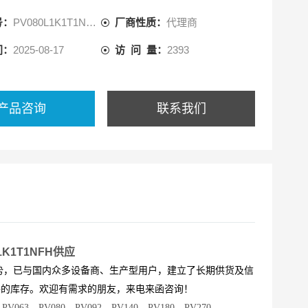
号：
PV080L1K1T1NFHS
厂商性质：
代理商
间：
2025-08-17
访 问 量：
2393
产品咨询
联系我们
1K1T1NFH供应
势，已与国内众多设备商、生产型用户，建立了长期供货及信
件的库存。欢迎有需求的朋友，来电来函咨询！
V063、PV080、PV092、PV140、PV180、PV270