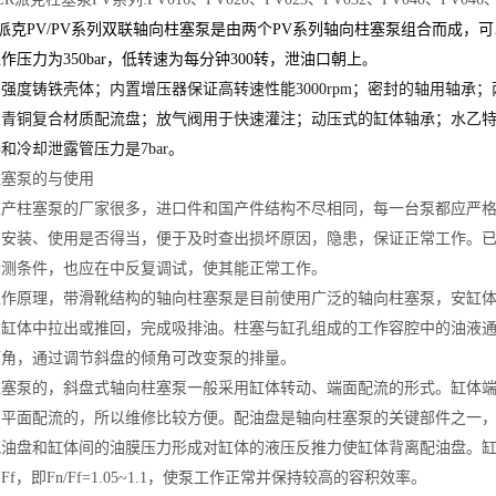
ker派克PV/PV系列双联轴向柱塞泵是由两个PV系列轴向柱塞泵组合而成，可
作压力为350bar，低转速为每分钟300转，泄油口朝上
。
强度铸铁壳体；内置增压器保证高转速性能3000rpm；密封的轴用轴
的青铜复合材质配流盘；放气阀用于快速灌注；动压式的缸体轴承；水乙
和冷却泄露管压力是7bar。
柱塞泵的与使用
生产柱塞泵的厂家很多，进口件和国产件结构不尽相同，每一台泵都应严
的安装、使用是否得当，便于及时查出损坏原因，隐患，保证正常工作。
检测条件，也应在中反复调试，使其能正常工作。
工作原理，带滑靴结构的轴向柱塞泵是目前使用广泛的轴向柱塞泵，安缸
从缸体中拉出或推回，完成吸排油。柱塞与缸孔组成的工作容腔中的油液
倾角，通过调节斜盘的倾角可改变泵的排量。
柱塞泵的，斜盘式轴向柱塞泵一般采用缸体转动、端面配流的形式。缸体
用平面配流的，所以维修比较方便。配油盘是轴向柱塞泵的关键部件之一
配油盘和缸体间的油膜压力形成对缸体的液压反推力使缸体背离配油盘。
力
Ff，即
Fn/Ff=1.05~1.1，使泵工作正常并保持较高的容积效率。