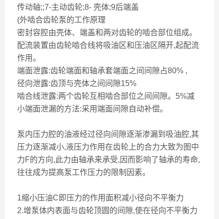
传动轴;;7-主动齿轮;8- 壳体;9后端盖
(外啮合齿轮泵的工作原理
密封容腔由壳体、端盖和两对齿轮的啮合部位组成。
配流装置由齿轮啮合线将吸油区和压油区隔开,起配流
作用。
端面泄露:齿轮端面和轴承套端面之间间隙占80% ,
径向泄露:齿顶与壳体之间间隙15%
啮合线泄露:两个齿轮互相啮合部位之间间隙。5%减
小端面泄漏的方法:采用端面间隙自动补偿。
泵内压力腔的油液经过径向间隙逐渐渗漏到吸油腔,其
压力逐渐减小,液压力作用在齿轮上的合力大致为图中
力F的方向,此力由轴承来承受,因而影响了轴承的寿命,
往往成为提高泵工作压力的限制因素。
1缩小压油C即压力的作用面积减小径向不平衡力
2.增泵体内表面与齿轮顶圆的间隙,使在径向不平衡力