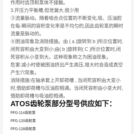
作用时齿顶和泵体不接触。
3.开压力平衡槽,但泄漏大,很少用
③流量脉动。随着啮合点位置的不断变化,吸、压油腔
在每-瞬间的容积变化率是不均匀的,因此齿轮泵的瞬时
流量是脉动的。
④困油现象及消除措施。由 ( a )旋转到 b )所示位置时,
闭死容积由大变到小;由( b )旋转到( C )所示位置时,闭
死容积从小变到大。这种现象称之为困油现象。
危害:减小时使被困油挤出产生高压,增大时会造成真空
产生穴现象。
消除措施:在轴承套上开卸荷槽 , 当闭死容积由大变小
时,借助卸荷槽与压油腔相通。当闭死容积由小变大时,
借助卸荷槽与吸油腔相通。
ATOS齿轮泵部分型号供应如下：
PFG-114齿轮泵
PFG-120齿轮泵
PFG-128齿轮泵