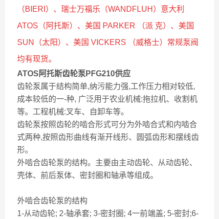
（BIERI）、瑞士万福乐（WANDFLUH）意大利
ATOS（阿托斯）、美国 PARKER （派 克）、美国
SUN（太阳）、美国 VICKERS （威格士）常规泵阀
均有现货。
ATOS阿托斯齿轮泵PFG210供应
齿轮泵属于结构简单,纳污能力强,工作压力相对较低,
成本较低的一-种, 广泛用于农业机械:拖拉机、收割机
等。工程机械:叉车、自卸车等。
齿轮泵按照齿轮的啮合形式可分为外啮合式和内啮合
式两种,按照齿形曲线有渐开线形、圆弧齿形和摆线齿
形。
外啮合齿轮泵的结构。主要由主动齿轮、从动齿轮、
壳体、前后泵体、密封圈和轴承等组成。
外啮合齿轮泵的结构
1-从动齿轮; 2-轴承套; 3-密封圈; 4一前端盖; 5-密封;6-