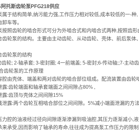
S阿托斯齿轮泵PFG218供应
泵属于结构简单,纳污能力强,工作压力相对较低,成本较低的一-种
自卸车等。
泵按照齿轮的啮合形式可分为外啮合式和内啮合式两种,按照齿形
合齿轮泵的结构。主要由主动齿轮、从动齿轮、壳体、前后泵体
合齿轮泵的结构
动齿轮; 2-轴承套; 3-密封圈; 4一前端盖; 5-密封;6-传动轴;;7-主动
啮合齿轮泵的工作原理
容腔由壳体、端盖和两对齿轮的啮合部位组成。配流装置由齿轮啮
泄露:齿轮端面和轴承套端面之间间隙占80% ,
泄露:齿顶与壳体之间间隙15%
线泄露:两个齿轮互相啮合部位之间间隙。5%减小端面泄漏的方法
压力腔的油液经过径向间隙逐渐渗漏到吸油腔,其压力逐渐减小,液
承来承受,因而影响了轴承的寿命,往往成为提高泵工作压力的限