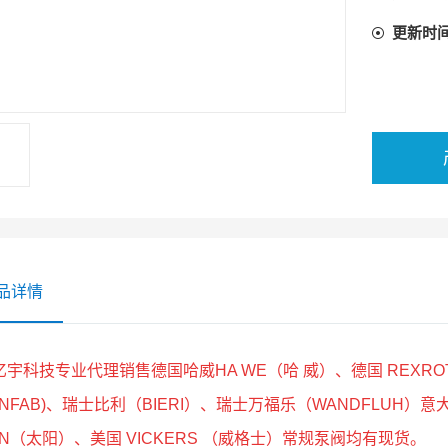
更新时
品详情
亿宇科技专业代理销售德国哈威HA WE（哈 威）、德国 REXR
NFAB)、瑞士比利（BIERI）、瑞士万福乐（WANDFLUH）意大
UN（太阳）、美国 VICKERS （威格士）常规泵阀均有现货。