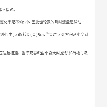
体不接触。
积变化率是不均匀的,因此齿轮泵的瞬时流量是脉动
小;由( b )旋转到( C )所示位置时,闭死容积从小变到
与压油腔相通。当闭死容积由小变大时,借助卸荷槽与吸