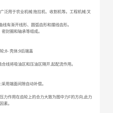
, 广泛用于农业机械:拖拉机、收割机等。工程机械:叉
曲线有渐开线形、圆弧齿形和摆线齿形。
、密封圈和轴承等组成。
齿轮;8- 壳体;9后端盖
合线将吸油区和压油区隔开,起配流作用。
:采用端面间隙自动补偿。
压力作用在齿轮上的合力大致为图中力F的方向,此力
制因素。