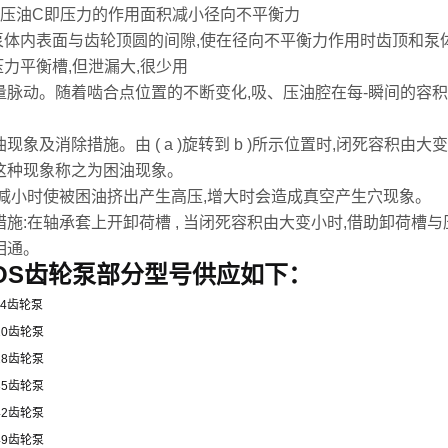
小压油C即压力的作用面积减小径向不平衡力
增泵体内表面与齿轮顶圆的间隙,使在径向不平衡力作用时齿顶和泵
压力平衡槽,但泄漏大,很少用
量脉动。随着啮合点位置的不断变化,吸、压油腔在每-瞬间的容
现象及消除措施。由 ( a )旋转到 b )所示位置时,闭死容积由大变到
这种现象称之为困油现象。
:减小时使被困油挤出产生高压,增大时会造成真空产生穴现象。
措施:在轴承套上开卸荷槽 , 当闭死容积由大变小时,借助卸荷槽
相通。
TOS齿轮泵部分型号供应如下：
114齿轮泵
120齿轮泵
128齿轮泵
135齿轮泵
142齿轮泵
149齿轮泵