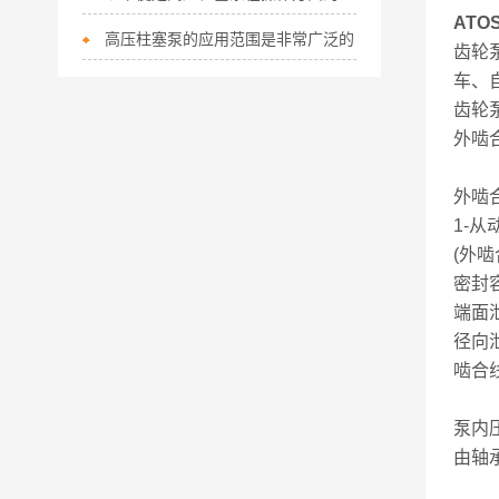
ATO
高压柱塞泵的应用范围是非常广泛的
齿轮
车、
齿轮
外啮
外啮
1-从
(外
密封
端面
径向
啮合
泵内
由轴