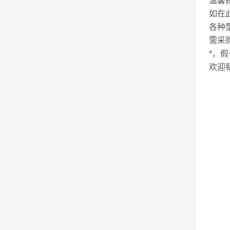
温馨
如在
各种
需采
*，
欢迎