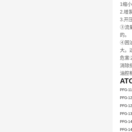
1缩
2.
3.开
③流
的。
④困油
大。
危害
消除
油腔
A
PFG-
PFG-
PFG-
PFG-
PFG-
PFG-