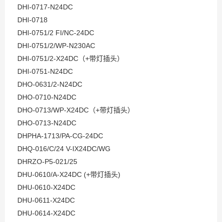
DHI-0717-N24DC
DHI-0718
DHI-0751/2 FI/NC-24DC
DHI-0751/2/WP-N230AC
DHI-0751/2-X24DC（+带灯插头）
DHI-0751-N24DC
DHO-0631/2-N24DC
DHO-0710-N24DC
DHO-0713/WP-X24DC（+带灯插头）
DHO-0713-N24DC
DHPHA-1713/PA-CG-24DC
DHQ-016/C/24 V-IX24DC/WG
DHRZO-P5-021/25
DHU-0610/A-X24DC (+带灯插头)
DHU-0610-X24DC
DHU-0611-X24DC
DHU-0614-X24DC