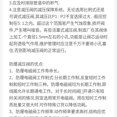
3.应及时排除管道中的积气.
4.注意减压阀的减压保障系统。无论选用比例式还是
可调式减压阀,其减压比P1 : P2不宜选择过大, -般应控
制在5: 1之内。超过这个范围易产生气蚀现象,损坏阀
件,产生啸叫噪音。有些活塞式减压阀,制造厂在其阀体
上加工-个直径1.5mm左右的小孔,功能是让阀芯运动时
起到透吸气作用,维护管理时应注意千万不要将小孔塞
住,否则影响减压阀的正常运行。
防爆减压阀的优点:
1、防爆电磁阀工作寿命长。
2、防爆电磁阀工作制式:分长期工作制,反复短时工作
制和短时工作制三种。防爆电磁阀均为长期工作制,即
线圈允许长期通电工作。对于长时间阀[ ]开通只有短
时关闭的情况,则宜选用常开电磁阀。用在短时工作制
而批量又很大时,可作特殊订货以降低功耗。
3、防爆电磁阀工作频率:动作频率要求高时,结构应优