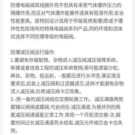
防爆电磁阀其线圈外壳不但具有承受气体爆炸压力的
隔爆作用,而且对气体爆炸能量传递具有阻滞作用,安全
性能更高。是特别设计适用于传输易燃易爆)质或于爆
炸性危险场所的特殊电磁阀系列产品,同的环境和流体
应选择不同防爆等级的电磁阀。
防爆减压阀运行操作:
1.要避免存留脏物、杂物进入减压阀减压保障系统。
新建或者改造工程的减压系统管网,很可能遗留沙粒、
麻丝、杂物。投运前，- 般都应进行水冲洗,满足清洁
要求后,后装上减压阀和过滤器滤芯,这样才能避免杂物
流入减压阀,杜绝减压阀卡芯现象。
2.-用一备的减压阀组应定期轮换工作。 减压通路两侧
都辅以闸阀或蝶阀,可启闭任-减压通道,为使并列的两
套减压阀通道能正常工作,常规一个月轮流交换-次,搁
置时间过长减压通道死水结垢,减压元件阀芯会卡住失
效。