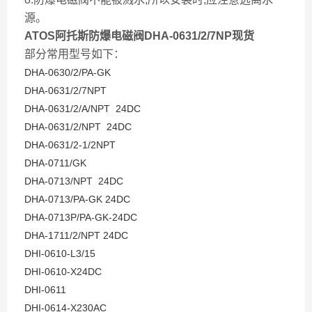
源。
ATOS阿托斯防爆电磁阀DHA-0631/2/7NP现货
部分常用型号如下：
DHA-0630/2/PA-GK
DHA-0631/2/7NPT
DHA-0631/2/A/NPT 24DC
DHA-0631/2/NPT 24DC
DHA-0631/2-1/2NPT
DHA-0711/GK
DHA-0713/NPT 24DC
DHA-0713/PA-GK 24DC
DHA-0713P/PA-GK-24DC
DHA-1711/2/NPT 24DC
DHI-0610-L3/15
DHI-0610-X24DC
DHI-0611
DHI-0614-X230AC