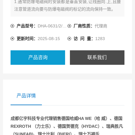
1.通常防爆电磁阀的安装都是垂直安装,让线圈向.上,且腰
注意管道流向要与防爆电磁阀的标记的流向保持一致。
产品型号：
DHA-0631/2/7NPT
厂商性质：
代理商
更新时间：
2025-08-15
访 问 量：
1283
产品咨询
联系我们
产品详情
成都亿宇科技专业代理销售德国哈威HA WE（哈 威）、德国
REXROTH （力士乐）、德国贺德克（HYDAC）、瑞典胜凡
（SUNFAB)、瑞士比利（BIERI）、瑞士万福乐