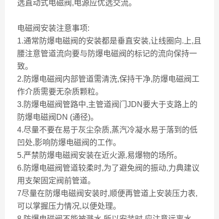
选直动式电磁阀,电源应优选交流。
电磁阀安装注意事项:
1.通常防爆电磁阀的安装都是垂直安装,让线圈向.上,且
腰注意管道流向要与防爆电磁阀的标记的流向保持一
致。
2.防爆电磁阀内部管道需清洗,保持干净,防爆电磁阀工
作介质需要无杂质颗粒。
3.防爆电磁阀管路中,主管道阀门JDN要大于支路上的
防爆电磁阀DN (通径)。
4.尽量不要在易于灰尘杂质,蒸汽冷凝水易于落到的低
凹处,影响防爆电磁阀的工作。
5.严禁防爆电磁阀安装在近火源,易爆物的场所。
6.防爆电磁阀管道较柔时,为了避免阀的振动,力典建议
用支架固定阀前管道。
7尽量在防爆电磁阀安装时,顺便再管道上安装压力表,
可以掌握压力情况,以便处理。
8.防爆电磁阀不能被溅水,所以安装时,应注意远离水