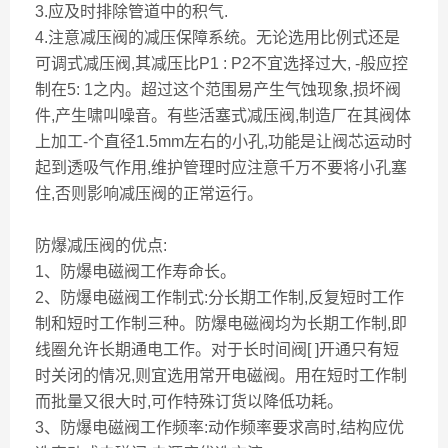
3.应及时排除管道中的积气.
4.注意减压阀的减压保障系统。无论选用比例式还是
可调式减压阀,其减压比P1 : P2不宜选择过大, -般应控
制在5: 1之内。超过这个范围易产生气蚀现象,损坏阀
件,产生啸叫噪音。有些活塞式减压阀,制造厂在其阀体
上加工-个直径1.5mm左右的小孔,功能是让阀芯运动时
起到透吸气作用,维护管理时应注意千万不要将小孔塞
住,否则影响减压阀的正常运行。
防爆减压阀的优点:
1、防爆电磁阀工作寿命长。
2、防爆电磁阀工作制式:分长期工作制,反复短时工作
制和短时工作制三种。防爆电磁阀均为长期工作制,即
线圈允许长期通电工作。对于长时间阀[ ]开通只有短
时关闭的情况,则宜选用常开电磁阀。用在短时工作制
而批量又很大时,可作特殊订货以降低功耗。
3、防爆电磁阀工作频率:动作频率要求高时,结构应优