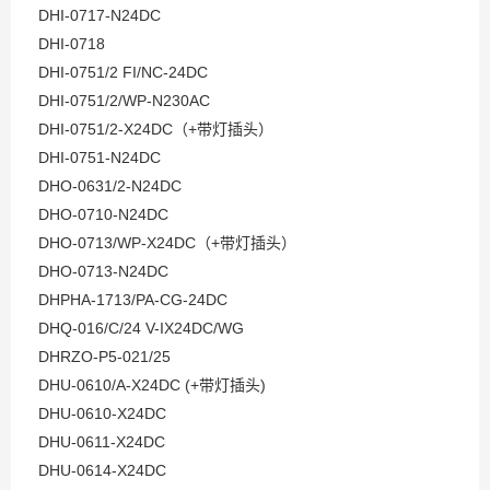
DHI-0717-N24DC
DHI-0718
DHI-0751/2 FI/NC-24DC
DHI-0751/2/WP-N230AC
DHI-0751/2-X24DC（+带灯插头）
DHI-0751-N24DC
DHO-0631/2-N24DC
DHO-0710-N24DC
DHO-0713/WP-X24DC（+带灯插头）
DHO-0713-N24DC
DHPHA-1713/PA-CG-24DC
DHQ-016/C/24 V-IX24DC/WG
DHRZO-P5-021/25
DHU-0610/A-X24DC (+带灯插头)
DHU-0610-X24DC
DHU-0611-X24DC
DHU-0614-X24DC