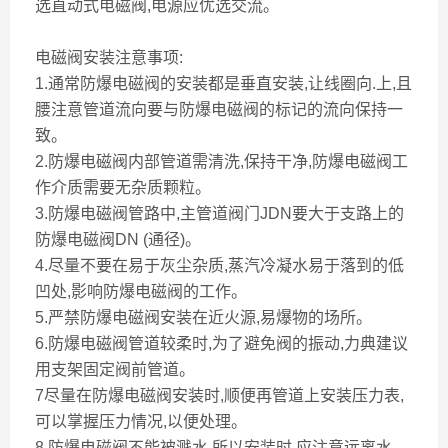
选直动式电磁阀,电源应优选交流。
电磁阀安装注意事项:
1.通常防爆电磁阀的安装都是垂直安装,让线圈向.上,且
腰注意管道流向要与防爆电磁阀的标记的流向保持一
致。
2.防爆电磁阀内部管道需清洗,保持干净,防爆电磁阀工
作介质需要无杂质颗粒。
3.防爆电磁阀管路中,主管道阀门JDN要大于支路上的
防爆电磁阀DN (通径)。
4.尽量不要在易于灰尘杂质,蒸汽冷凝水易于落到的低
凹处,影响防爆电磁阀的工作。
5.严禁防爆电磁阀安装在近火源,易爆物的场所。
6.防爆电磁阀管道较柔时,为了避免阀的振动,力典建议
用支架固定阀前管道。
7尽量在防爆电磁阀安装时,顺便再管道上安装压力表,
可以掌握压力情况,以便处理。
8.防爆电磁阀不能被溅水,所以安装时,应注意远离水