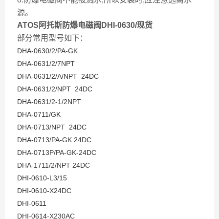
源。
ATOS阿托斯防爆电磁阀DHI-0630/现货
部分常用型号如下：
DHA-0630/2/PA-GK
DHA-0631/2/7NPT
DHA-0631/2/A/NPT 24DC
DHA-0631/2/NPT 24DC
DHA-0631/2-1/2NPT
DHA-0711/GK
DHA-0713/NPT 24DC
DHA-0713/PA-GK 24DC
DHA-0713P/PA-GK-24DC
DHA-1711/2/NPT 24DC
DHI-0610-L3/15
DHI-0610-X24DC
DHI-0611
DHI-0614-X230AC