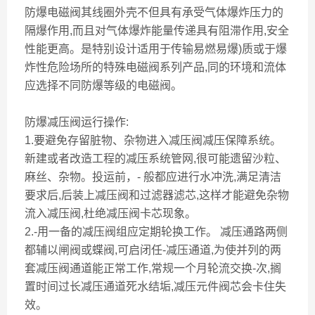
防爆电磁阀其线圈外壳不但具有承受气体爆炸压力的
隔爆作用,而且对气体爆炸能量传递具有阻滞作用,安全
性能更高。是特别设计适用于传输易燃易爆)质或于爆
炸性危险场所的特殊电磁阀系列产品,同的环境和流体
应选择不同防爆等级的电磁阀。
防爆减压阀运行操作:
1.要避免存留脏物、杂物进入减压阀减压保障系统。
新建或者改造工程的减压系统管网,很可能遗留沙粒、
麻丝、杂物。投运前，- 般都应进行水冲洗,满足清洁
要求后,后装上减压阀和过滤器滤芯,这样才能避免杂物
流入减压阀,杜绝减压阀卡芯现象。
2.-用一备的减压阀组应定期轮换工作。 减压通路两侧
都辅以闸阀或蝶阀,可启闭任-减压通道,为使并列的两
套减压阀通道能正常工作,常规一个月轮流交换-次,搁
置时间过长减压通道死水结垢,减压元件阀芯会卡住失
效。