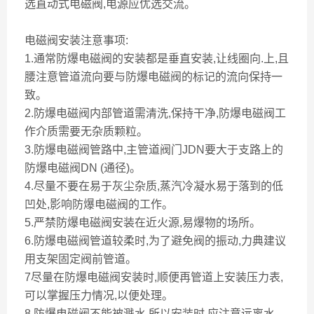
选直动式电磁阀,电源应优选交流。
电磁阀安装注意事项:
1.通常防爆电磁阀的安装都是垂直安装,让线圈向.上,且
腰注意管道流向要与防爆电磁阀的标记的流向保持一
致。
2.防爆电磁阀内部管道需清洗,保持干净,防爆电磁阀工
作介质需要无杂质颗粒。
3.防爆电磁阀管路中,主管道阀门JDN要大于支路上的
防爆电磁阀DN (通径)。
4.尽量不要在易于灰尘杂质,蒸汽冷凝水易于落到的低
凹处,影响防爆电磁阀的工作。
5.严禁防爆电磁阀安装在近火源,易爆物的场所。
6.防爆电磁阀管道较柔时,为了避免阀的振动,力典建议
用支架固定阀前管道。
7尽量在防爆电磁阀安装时,顺便再管道上安装压力表,
可以掌握压力情况,以便处理。
8.防爆电磁阀不能被溅水,所以安装时,应注意远离水