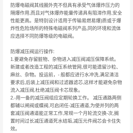
防爆电磁阀其线圈外壳不但具有承受气体爆炸压力的
隔爆作用,而且对气体爆炸能量传递具有阻滞作用,安全
性能更高。是特别设计适用于传输易燃易爆)质或于爆
炸性危险场所的特殊电磁阀系列产品,同的环境和流体
应选择不同防爆等级的电磁阀。
防爆减压阀运行操作:
1.要避免存留脏物、杂物进入减压阀减压保障系统。
新建或者改造工程的减压系统管网,很可能遗留沙粒、
麻丝、杂物。投运前，- 般都应进行水冲洗,满足清洁
要求后,后装上减压阀和过滤器滤芯,这样才能避免杂物
流入减压阀,杜绝减压阀卡芯现象。
2.-用一备的减压阀组应定期轮换工作。 减压通路两侧
都辅以闸阀或蝶阀,可启闭任-减压通道,为使并列的两
套减压阀通道能正常工作,常规一个月轮流交换-次,搁
置时间过长减压通道死水结垢,减压元件阀芯会卡住失
效。