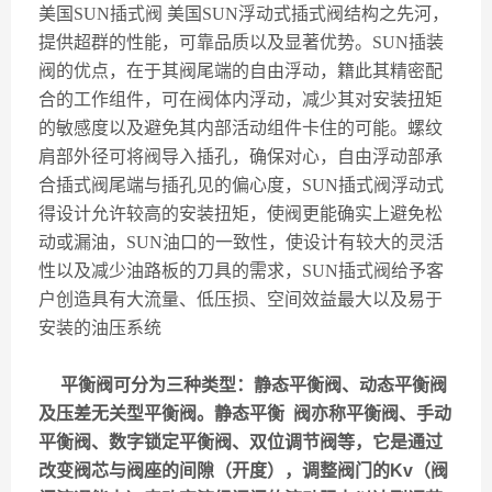
美国
SUN
插式阀
美国
SUN
浮动式插式阀结构之先河，
提供超群的性能，可靠品质以及显著优势。
SUN
插装
阀的优点，在于其阀尾端的自由浮动，籍此其精密配
合的工作组件，可在阀体内浮动，减少其对安装扭矩
的敏感度以及避免其内部活动组件卡住的可能。螺纹
肩部外径可将阀导入插孔，确保对心，自由浮动部承
合插式阀尾端与插孔见的偏心度，
SUN
插式阀浮动式
得设计允许较高的安装扭矩，使阀更能确实上避免松
动或漏油，
SUN
油口的一致性，使设计有较大的灵活
性以及减少油路板的刀具的需求，
SUN
插式阀给予客
户创造具有大流量、低压损、空间效益最大以及易于
安装的油压系统
平衡阀可分为三种类型：静态平衡阀、动态平衡阀
及压差无关型平衡阀。静态平衡 阀亦称平衡阀、手动
平衡阀、数字锁定平衡阀、双位调节阀等，它是通过
改变阀芯与阀座的间隙（开度），调整阀门的Kv（阀