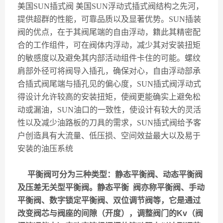
美国
SUN
插式阀
美国
SUN
浮动式插式阀结构之先河，
提供超群的性能，可靠品质以及显著优势。
SUN
插装
阀的优点，在于其阀尾端的自由浮动，籍此其精密配
合的工作组件，可在阀体内浮动，减少其对安装扭矩
的敏感度以及避免其内部活动组件卡住的可能。螺纹
肩部外径可将阀导入插孔，确保对心，自由浮动部承
合插式阀尾端与插孔见的偏心度，
SUN
插式阀浮动式
得设计允许较高的安装扭矩，使阀更能确实上避免松
动或漏油，
SUN
油口的一致性，使设计有较大的灵活
性以及减少油路板的刀具的需求，
SUN
插式阀给予客
户创造具有大流量、低压损、空间效益最大以及易于
安装的油压系统
平衡阀可分为三种类型：静态平衡阀、动态平衡阀
及压差无关型平衡阀。静态平衡 阀亦称平衡阀、手动
平衡阀、数字锁定平衡阀、双位调节阀等，它是通过
改变阀芯与阀座的间隙（开度），调整阀门的Kv（阀