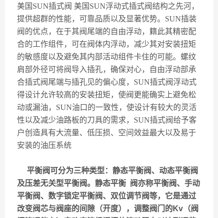
美国
SUN
插式阀
美国
SUN
浮动式插式阀结构之先河，
提供超群的性能，可靠品质以及显著优势。
SUN
插装
阀的优点，在于其阀尾端的自由浮动，籍此其精密配
合的工作组件，可在阀体内浮动，减少其对安装扭矩
的敏感度以及避免其内部活动组件卡住的可能。螺纹
肩部外径可将阀导入插孔，确保对心，自由浮动部承
合插式阀尾端与插孔见的偏心度，
SUN
插式阀浮动式
得设计允许较高的安装扭矩，使阀更能确实上避免松
动或漏油，
SUN
油口的一致性，使设计有较大的灵活
性以及减少油路板的刀具的需求，
SUN
插式阀给予客
户创造具有大流量、低压损、空间效益最大以及易于
安装的油压系统
平衡阀可分为三种类型：静态平衡阀、动态平衡阀
及压差无关型平衡阀。静态平衡 阀亦称平衡阀、手动
平衡阀、数字锁定平衡阀、双位调节阀等，它是通过
改变阀芯与阀座的间隙（开度），调整阀门的Kv（阀