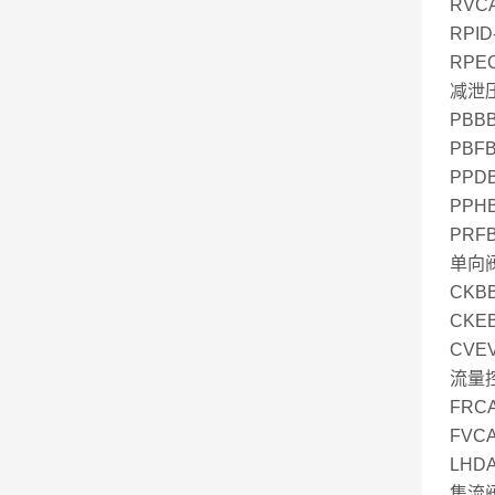
RVCA
RPID
RPEC
减泄压
PBBB
PBFB
PPDB
PPHB
PRFB
单向阀
CKBB
CKEB
CVEV
流量
FRCA
FVCA
LHDA
集流