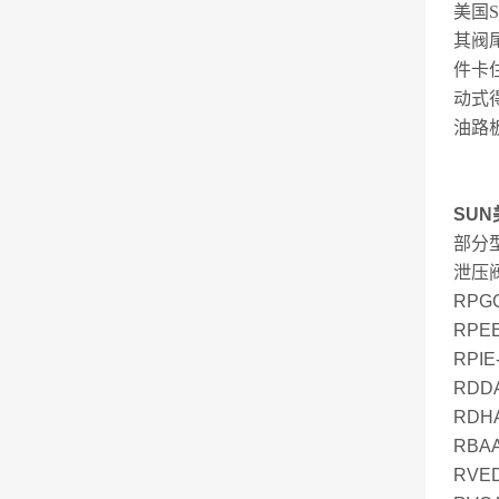
美国
其阀
件卡
动式
油路
SUN
部分
泄压
RPGC
RPEE
RPIE
RDDA
RDHA
RBAA
RVED