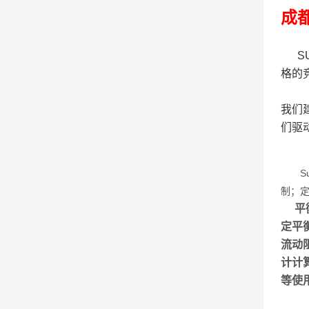
成
SU
格的
我们
们驱
Su
制；定
平衡
定平
流动
计计
等使