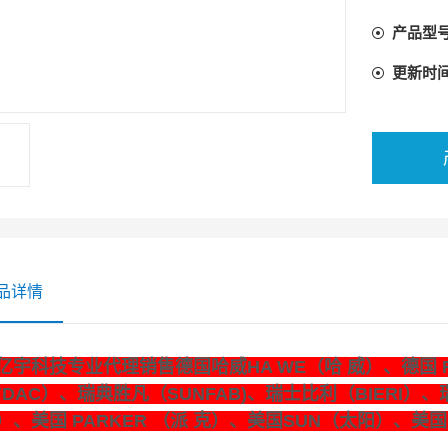
产品型
更新时
品详情
亿宇科技专业代理销售德国哈威HA WE（哈 威）、德国 
YDAC）、瑞典胜凡（SUNFAB)、瑞士比利（BIERI）、
）、美国 PARKER （派 克）、美国SUN（太阳）、美国