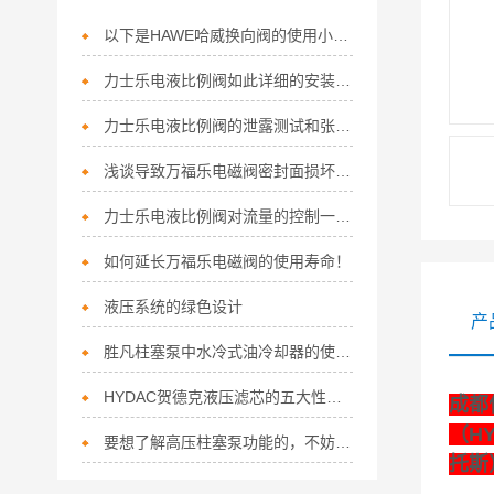
以下是HAWE哈威换向阀的使用小技巧
力士乐电液比例阀如此详细的安装指南，您竟然不知道？
力士乐电液比例阀的泄露测试和张力控制
浅谈导致万福乐电磁阀密封面损坏的两方面原因
力士乐电液比例阀对流量的控制一般分为两种
如何延长万福乐电磁阀的使用寿命！
液压系统的绿色设计
产
胜凡柱塞泵中水冷式油冷却器的使用注意事项
HYDAC贺德克液压滤芯的五大性能可别错过了！
成都
（H
要想了解高压柱塞泵功能的，不妨看看下文！
托斯