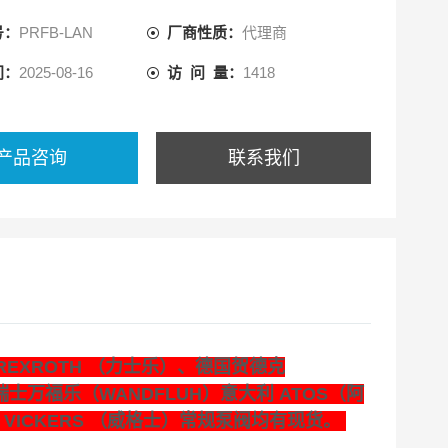
号：
PRFB-LAN
厂商性质：
代理商
间：
2025-08-16
访 问 量：
1418
产品咨询
联系我们
REXROTH （力士乐）、德国贺德克
瑞士万福乐（WANDFLUH）意大利 ATOS（阿
 VICKERS （威格士）常规泵阀均有现货。