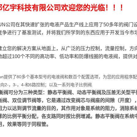
都亿宇科技有限公司欢迎您的光临！！！
N公司在其快速扩张的电液产品生产线上应用了50多年的阀门
竞争进行了基准测试，并将我们所学到的东西应用于开发当今市
建立您的解决方案从地面上，从广泛的压力控制，流量控制，方
动超过100个不同的高功率、低功率和防爆线圈的电液阀，提供
n提供了80多个基本型号的电液阀和数百个配置选项，为您的应用程序
向2-，3-，4-和6路控制；以及一系列电子比例阀.
阀可分为三种类型：静态平衡阀、动态平衡阀及压差无关型平衡
衡阀、双位调节阀等，它是通过改变阀芯与阀座的间隙（开度）
阻力以达到调节流量的目的，其作用对象是系统的阻力，消除系
算的比例平衡分配，各支路同时按比例增减。静态平衡阀在系统
用，效果等同于同程管。