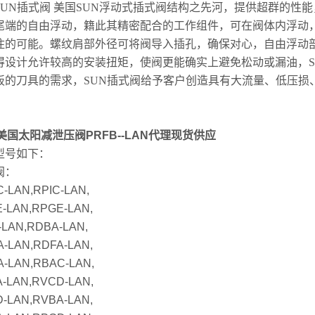
SUN
插式阀
美国
SUN
浮动式插式阀结构之先河，提供超群的性能
尾端的自由浮动，籍此其精密配合的工作组件，可在阀体内浮动
住的可能。螺纹肩部外径可将阀导入插孔，确保对心，自由浮动
得设计允许较高的安装扭矩，使阀更能确实上避免松动或漏油，
板的刀具的需求，
SUN
插式阀给予客户创造具有大流量、低压损
美国太阳减泄压阀PRFB--LAN代理现货供应
型号如下：
阀：
-LAN,RPIC-LAN,
-LAN,RPGE-LAN,
-LAN,RDBA-LAN,
-LAN,RDFA-LAN,
-LAN,RBAC-LAN,
-LAN,RVCD-LAN,
-LAN,RVBA-LAN,