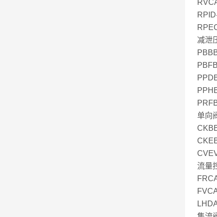
RVCA
RPID
RPEC
减泄压
PBBB
PBFB
PPDB
PPHB
PRFB
单向阀
CKBB
CKEB
CVEV
流量
FRCA
FVCA
LHDA
集流