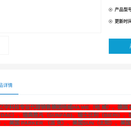
产品型
更新时
品详情
亿宇科技专业代理销售德国哈威HA WE（哈 威）、德国 
YDAC）、瑞典胜凡（SUNFAB)、瑞士比利（BIERI）、
）、美国 PARKER （派 克）、美国SUN（太阳）、美国