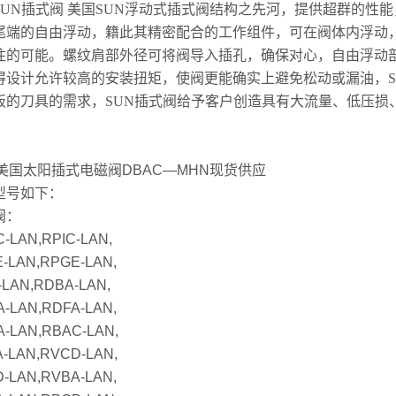
SUN
插式阀
美国
SUN
浮动式插式阀结构之先河，提供超群的性能
尾端的自由浮动，籍此其精密配合的工作组件，可在阀体内浮动
住的可能。螺纹肩部外径可将阀导入插孔，确保对心，自由浮动
得设计允许较高的安装扭矩，使阀更能确实上避免松动或漏油，
板的刀具的需求，
SUN
插式阀给予客户创造具有大流量、低压损
N美国太阳插式电磁阀DBAC—MHN现货供应
型号如下：
阀：
-LAN,RPIC-LAN,
-LAN,RPGE-LAN,
-LAN,RDBA-LAN,
-LAN,RDFA-LAN,
-LAN,RBAC-LAN,
-LAN,RVCD-LAN,
-LAN,RVBA-LAN,