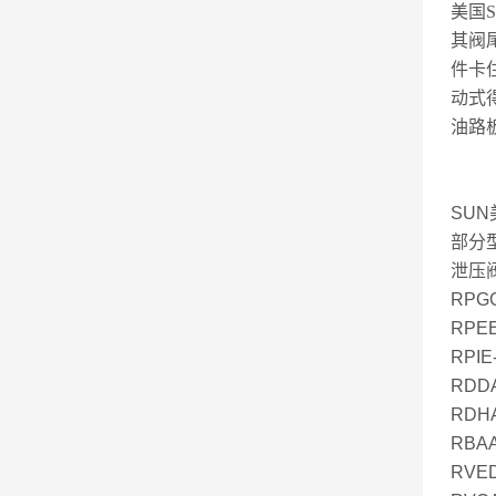
美国
其阀
件卡
动式
油路
SU
部分
泄压
RPGC
RPEE
RPIE
RDDA
RDHA
RBAA
RVED