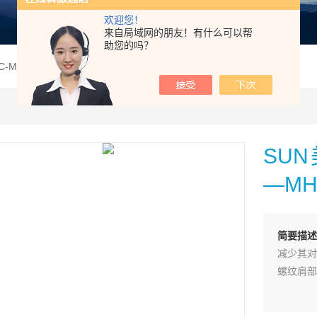
欢迎您！
来自局域网的朋友！有什么可以帮
助您的吗？
AC-MHNSUN美国太阳插式电磁阀DBAC—MHN现货供应
SU
—M
简要描述
减少其对
螺纹肩部