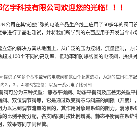
都亿宇科技有限公司欢迎您的光临！！！
N公司在其快速扩张的电液产品生产线上应用了50多年的阀门
竞争进行了基准测试，并将我们所学到的东西应用于开发当今市
建立您的解决方案从地面上，从广泛的压力控制，流量控制，方
动超过100个不同的高功率、低功率和防爆线圈的电液阀，提供
n提供了80多个基本型号的电液阀和数百个配置选项，为您的应用程序
向2-，3-，4-和6路控制；以及一系列电子比例阀.
阀可分为三种类型：静态平衡阀、动态平衡阀及压差无关型平衡
衡阀、双位调节阀等，它是通过改变阀芯与阀座的间隙（开度）
阻力以达到调节流量的目的，其作用对象是系统的阻力，消除系
算的比例平衡分配，各支路同时按比例增减。静态平衡阀在系统
用，效果等同于同程管。