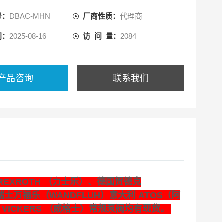
号：
DBAC-MHN
厂商性质：
代理商
间：
2025-08-16
访 问 量：
2084
产品咨询
联系我们
REXROTH （力士乐）、德国贺德克
瑞士万福乐（WANDFLUH）意大利 ATOS（阿
 VICKERS （威格士）常规泵阀均有现货。