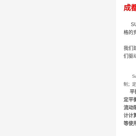
成
SU
格的
我们
们驱
Su
制；定
平衡
定平
流动
计计
等使