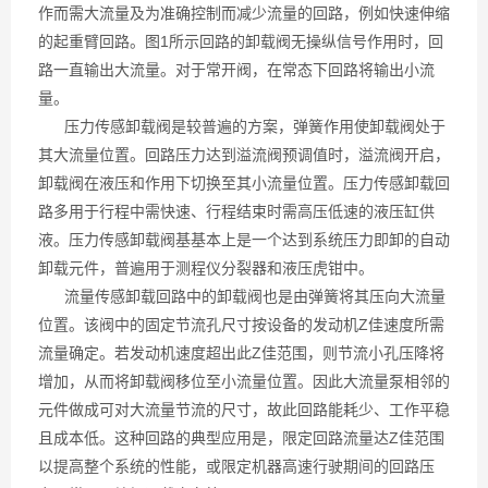
作而需大流量及为准确控制而减少流量的回路，例如快速伸缩
的起重臂回路。图1所示回路的卸载阀无操纵信号作用时，回
路一直输出大流量。对于常开阀，在常态下回路将输出小流
量。
压力传感卸载阀是较普遍的方案，弹簧作用使卸载阀处于
其大流量位置。回路压力达到溢流阀预调值时，溢流阀开启，
卸载阀在液压和作用下切换至其小流量位置。压力传感卸载回
路多用于行程中需快速、行程结束时需高压低速的液压缸供
液。压力传感卸载阀基基本上是一个达到系统压力即卸的自动
卸载元件，普遍用于测程仪分裂器和液压虎钳中。
流量传感卸载回路中的卸载阀也是由弹簧将其压向大流量
位置。该阀中的固定节流孔尺寸按设备的发动机Z佳速度所需
流量确定。若发动机速度超出此Z佳范围，则节流小孔压降将
增加，从而将卸载阀移位至小流量位置。因此大流量泵相邻的
元件做成可对大流量节流的尺寸，故此回路能耗少、工作平稳
且成本低。这种回路的典型应用是，限定回路流量达Z佳范围
以提高整个系统的性能，或限定机器高速行驶期间的回路压