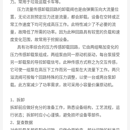
力。常用于垃圾运载卡车等。
压力流量传感卸载回路的卸载阀也是由弹簧压向大流量位
置，无论达到预定压力还是流量，都会卸载。设备在空转或正
常工作速度下均可完成高压工作。此特性减少了不必要的流
量，故降低了所需的功率。因为此种回路具有较宽的负载和速
度变化范围，故常用于挖掘设备。
具有功率综合的压力传感卸载回路，它由两组略加变化的
压力传感卸载泵组成，两组泵由同一原动机驱动，每台泵接受
另一卸载泵的导控卸载信号。此种传感方式称之为交互传感，
它可使一组泵在高压下工作而另一组泵在大流量下工作。两只
溢流阀可按每个回路特殊的压力调整，以使一台或两台泵卸
载。此方案减少了功率需求，故可采用小容量价廉原动机。
1、拆卸
拆卸前应做好充分的准备工作，熟悉设备结构，工艺流程，运
行状态；拆卸时应小心谨慎，避免损坏设备零部件。
2、复查数据