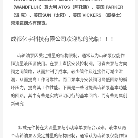
（WANDFLUH）意大利 ATOS（阿托斯）、美国 PARKER
（派 克）、美国SUN（太阳）、美国 VICKERS （威格士）
常规泵阀均有现货。
成都亿宇科技有限公司欢迎您的光临！！！
齿轮油泵因受定排量的结构限制，通常认为齿轮泵仅能作
恒流量液压源使用。在泵上直接安装控制阀，可省去泵与方向
阀之间管路，从而控制了成本。较少管件及连接件可减少泄
漏，从而提高工作可靠性。而且泵本身安装阀可降低回路的循
环压力，提高其工作性能。下面是一些可提高齿轮泵基本功能
的回路，其中有些是实践证明可行的基本回路，而有些则属创
新研究
卸载元件将在大流量泵与小功率单泵结合起来。液体从两
个齿轮油泵因受定排量的结构限制，通常认为齿轮泵仅能作恒