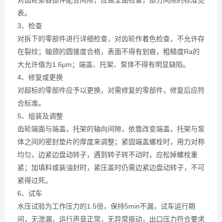
对齿轮泵各部件配合间隙，应做全面检查，部分间隙的标准见
表。
3、检查
对拆下的零部件进行详细检查，对齿轮作着色检查，不允许存
在裂纹；轴颈的圆锥度合格，表面不得有划痕，粗糙度Ra的
大允许值为1.6μm；端盖、托架、泵体不得有明显缺陷。
4、修复或更换
对超标的零部件应予以更换，对需修复的零部件，修复后应符
合标准。
5、组装及调整
齿轮端面与端盖，托架的轴向间隙，依靠改变端盖，托架与泵
体之间的密封垫片的厚度来调整；紧固端盖螺栓时，用力对称
均匀，边紧边盘动转子，遇到转子转不动时，应松掉螺栓重
紧；加填料或装油封时，紧压盖时仍需边紧边盘动转子，不可
紧得过死。
6、试车
水压试验为工作压力的1.5倍，保持5min不漏，试车运行期
间，无泄漏，运行声音正常，无异常振动，出口压力符合要求