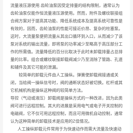
流量液压源使用.齿轮油泵因受定排量的结构限制，通常认为
齿轮油泵仅能作恒流量液压源使用。然而，附件及螺纹联接组
合阀方案对于提高其功能、降低系统成本及提高系统可靠性是
有效的，因而，齿轮油泵的性能可接近价昂、复杂的柱塞泵。
这时，大流量泵便把流量从其出口循环到入口，从而减少了该
泵对系统的输出流量，即将泵的功率减少至略高于高压部分工
作的所需值。流量降低的百分比取决于此时未卸载排量占总排
量的比率。组合或螺纹联接卸载阀减少乃至消除了管路、孔道
和辅件及其它可能的泄漏。
较简单的卸载元件由人工操纵。弹簧使卸载阀接通或关
闭，当给阀一操纵信号时，阀的通断状态好被切换。杠杆或其
它机械机构是操纵这种阀的较简单方法。
导控（气动或液压）卸载阀是操纵方式的一种改进，因为此类
阀可进行远程控制。其大的进展是采用电气或电子开关控制的
电磁阀，它不仅可用远程控制，而且可用微机自动控制，通常
认为这种简单的卸载技术是应用的Z佳情况。
人工操纵卸载元件常用于为快速动作而需大流量及快速动