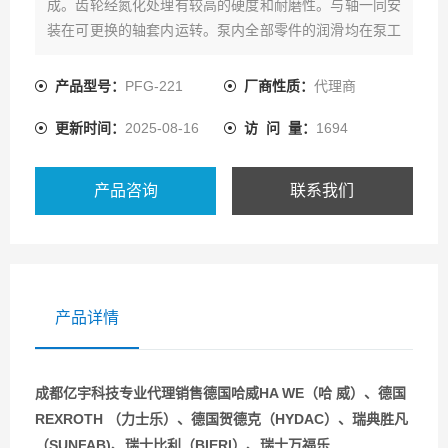
成。齿轮经氮化处理有较高的硬度和耐磨性。与轴一同安
装在可更换的轴套内运转。泵内全部零件的润滑均在泵工
作时利用输送介质而自动达到
产品型号：
PFG-221
厂商性质：
代理商
更新时间：
2025-08-16
访 问 量：
1694
产品咨询
联系我们
产品详情
成都亿宇科技专业代理销售德国哈威HA WE（哈 威）、德国
REXROTH （力士乐）、德国贺德克（HYDAC）、瑞典胜凡
（SUNFAB)、瑞士比利（BIERI）、瑞士万福乐