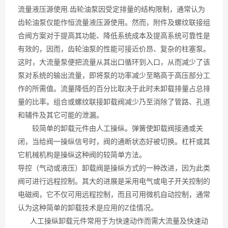
流量液压源使用.齿轮油泵因受定排量的结构限制，通常认为
齿轮油泵仅能作恒流量液压源使用。然而，附件及螺纹联接组
合阀方案对于提高其功能、降低系统成本及提高系统可靠性是
有效的，因而，齿轮油泵的性能可接近价昂、复杂的柱塞泵。
这时，大流量泵便把流量从其出口循环到入口，从而减少了该
泵对系统的输出流量，即将泵的功率减少至略高于高压部分工
作的所需值。流量降低的百分比取决于此时未卸载排量占总排
量的比率。组合或螺纹联接卸载阀减少乃至消除了管路、孔道
和辅件及其它可能的泄漏。
较简单的卸载元件由人工操纵。弹簧使卸载阀接通或关
闭，当给阀一操纵信号时，阀的通断状态好被切换。杠杆或其
它机械机构是操纵这种阀的较简单方法。
导控（气动或液压）卸载阀是操纵方式的一种改进，因为此类
阀可进行远程控制。其大的进展是采用电气或电子开关控制的
电磁阀，它不仅可用远程控制，而且可用微机自动控制，通常
认为这种简单的卸载技术是应用的Z佳情况。
人工操纵卸载元件常用于为快速动作而需大流量及快速动