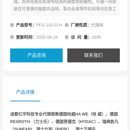
成。齿轮经氮化处理有较高的硬度和耐磨性。与轴一同安
装在可更换的轴套内运转。泵内全部零件的润滑均在泵工
作时利用输送介质而自动达到
产品型号：
PFG-142-D-H
厂商性质：
代理商
更新时间：
2025-08-16
访 问 量：
1690
产品咨询
联系我们
产品详情
成都亿宇科技专业代理销售德国哈威HA WE（哈 威）、德国
REXROTH （力士乐）、德国贺德克（HYDAC）、瑞典胜凡
（SUNFAB)、瑞士比利（BIERI）、瑞士万福乐