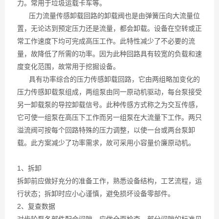
力。常用于垃圾运载卡车等。
压力流量传感卸载回路的卸载阀也是由弹簧压向大流量位
置，无论达到预定压力还是流量，都会卸载。设备在空转或正
常工作速度下均可完成高压工作。此特性减少了不必要的流
量，故降低了所需的功率。因为此种回路具有较宽的负载和速
度变化范围，故常用于挖掘设备。
具有功率综合的压力传感卸载回路，它由两组略加变化的
压力传感卸载泵组成，两组泵由同一原动机驱动，每台泵接受
另一卸载泵的导控卸载信号。此种传感方式称之为交互传感，
它可使一组泵在高压下工作而另一组泵在大流量下工作。两只
溢流阀可按每个回路特殊的压力调整，以使一台或两台泵卸
载。此方案减少了功率需求，故可采用小容量价廉原动机。
1、拆卸
拆卸前应做好充分的准备工作，熟悉设备结构，工艺流程，运
行状态；拆卸时应小心谨慎，避免损坏设备零部件。
2、复查数据