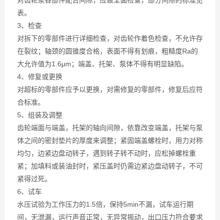
对齿轮泵各部件配合间隙，应做全面检查，部分间隙的标准见
表。
3、检查
对拆下的零部件进行详细检查，对齿轮作着色检查，不允许存
在裂纹；轴颈的圆锥度合格，表面不得有划痕，粗糙度Ra的
大允许值为1.6μm；端盖、托架、泵体不得有明显缺陷。
4、修复或更换
对超标的零部件应予以更换，对需修复的零部件，修复后应符
合标准。
5、组装及调整
齿轮端面与端盖，托架的轴向间隙，依靠改变端盖，托架与泵
体之间的密封垫片的厚度来调整；紧固端盖螺栓时，用力对称
均匀，边紧边盘动转子，遇到转子转不动时，应松掉螺栓重
紧；加填料或装油封时，紧压盖时仍需边紧边盘动转子，不可
紧得过死。
6、试车
水压试验为工作压力的1.5倍，保持5min不漏，试车运行期
间，无泄漏，运行声音正常，无异常振动，出口压力符合要求