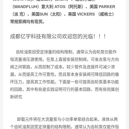
（WANDFLUH）意大利 ATOS（阿托斯）、美国 PARKER
（派 克）、美国SUN（太阳）、美国 VICKERS （威格士）
常规泵阀均有现货。
成都亿宇科技有限公司欢迎您的光临！！！
齿轮油泵因受定排量的结构限制，通常认为齿轮泵仅能作
恒流量液压源使用。在泵上直接安装控制阀，可省去泵与方向
阀之间管路，从而控制了成本。较少管件及连接件可减少泄
漏，从而提高工作可靠性。而且泵本身安装阀可降低回路的循
环压力，提高其工作性能。下面是一些可提高齿轮泵基本功能
的回路，其中有些是实践证明可行的基本回路，而有些则属创
新研究
卸载元件将在大流量泵与小功率单泵结合起来。液体从两
个齿轮油泵因受定排量的结构限制，通常认为齿轮泵仅能作恒