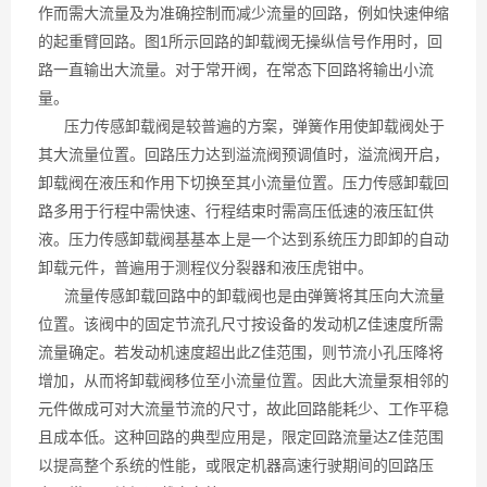
作而需大流量及为准确控制而减少流量的回路，例如快速伸缩
的起重臂回路。图1所示回路的卸载阀无操纵信号作用时，回
路一直输出大流量。对于常开阀，在常态下回路将输出小流
量。
压力传感卸载阀是较普遍的方案，弹簧作用使卸载阀处于
其大流量位置。回路压力达到溢流阀预调值时，溢流阀开启，
卸载阀在液压和作用下切换至其小流量位置。压力传感卸载回
路多用于行程中需快速、行程结束时需高压低速的液压缸供
液。压力传感卸载阀基基本上是一个达到系统压力即卸的自动
卸载元件，普遍用于测程仪分裂器和液压虎钳中。
流量传感卸载回路中的卸载阀也是由弹簧将其压向大流量
位置。该阀中的固定节流孔尺寸按设备的发动机Z佳速度所需
流量确定。若发动机速度超出此Z佳范围，则节流小孔压降将
增加，从而将卸载阀移位至小流量位置。因此大流量泵相邻的
元件做成可对大流量节流的尺寸，故此回路能耗少、工作平稳
且成本低。这种回路的典型应用是，限定回路流量达Z佳范围
以提高整个系统的性能，或限定机器高速行驶期间的回路压