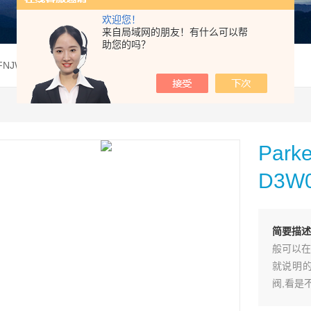
欢迎您！
来自局域网的朋友！有什么可以帮
助您的吗？
1FNJW42Parker美国派克电磁阀D3W001FNJW现货供应
Pa
D3W
简要描述
般可以在
就说明的
阀,看是