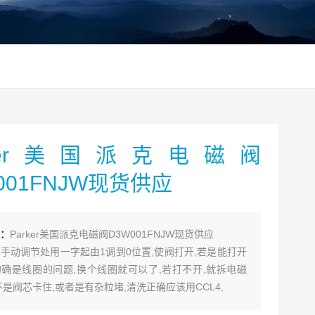
rker美国派克电磁阀
001FNJW现货供应
：
Parker美国派克电磁阀D3W001FNJW现货供应
手动调节处用一字起由1调到0位置,使阀打开,若是能打开
确是线圈的问题,换个线圈就可以了,若打不开,就拆电磁
不是阀芯卡住,或者是有杂粒堵,清洗正确应该用CCL4,