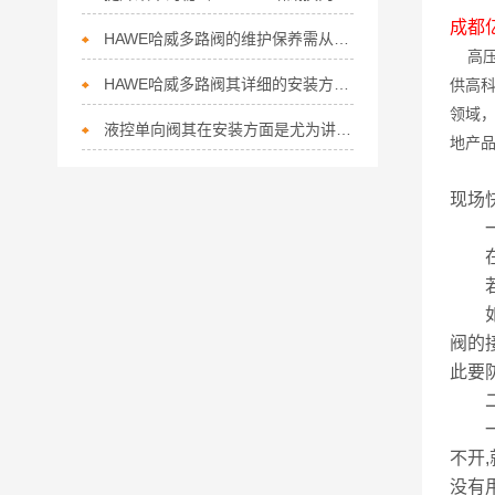
成都
HAWE哈威多路阀的维护保养需从以下方面入手
高压
HAWE哈威多路阀其详细的安装方法如下
供高
领域
液控单向阀其在安装方面是尤为讲究的
地产
现场
一,
在D
若听
如果
阀的
此要
二,
一般
不开
没有