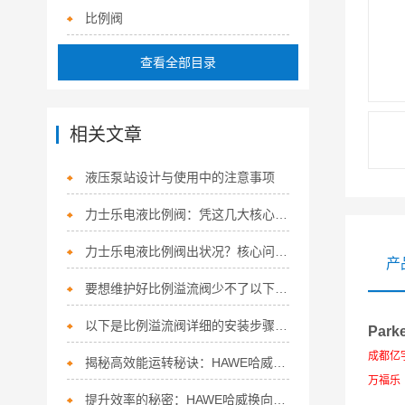
比例阀
查看全部目录
相关文章
液压泵站设计与使用中的注意事项
力士乐电液比例阀：凭这几大核心特点，稳坐流体控制“硬核担当”！
力士乐电液比例阀出状况？核心问题+精准解决方法，一次讲清
产
要想维护好比例溢流阀少不了以下步骤！
以下是比例溢流阀详细的安装步骤及注意事项
Par
成都亿宇
揭秘高效能运转秘诀：HAWE哈威换向阀的多面应用
万福乐（
提升效率的秘密：HAWE哈威换向阀的五大特点！