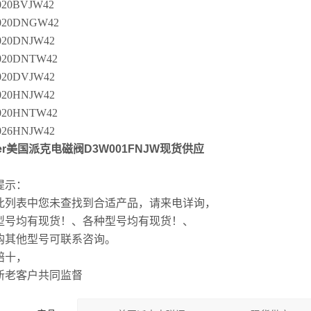
20BVJW42
020DNGW42
20DNJW42
020DNTW42
20DVJW42
20HNJW42
020HNTW42
26HNJW42
ker美国派克电磁阀D3W001FNJW现货供应
提示：
此列表中您未查找到合适产品，请来电详询，
型号均有现货！、各种型号均有现货！、
购其他型号可联系咨询。
赔十，
新老客户共同监督