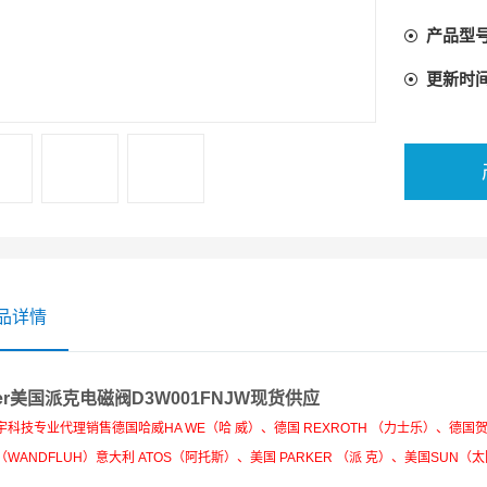
产品型
更新时
品详情
ker美国派克电磁阀D3W001FNJW现货供应
科技专业代理销售德国哈威HA WE（哈 威）、德国 REXROTH （力士乐）、德国贺
WANDFLUH）意大利 ATOS（阿托斯）、美国 PARKER （派 克）、美国SUN（