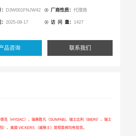
号：
D3W001FNJW42
厂商性质：
代理商
间：
2025-08-17
访 问 量：
1427
产品咨询
联系我们
德克（HYDAC）、瑞典胜凡（SUNFAB)、瑞士比利（BIERI）、瑞士
太阳）、美国 VICKERS （威格士）常规泵阀均有现货。