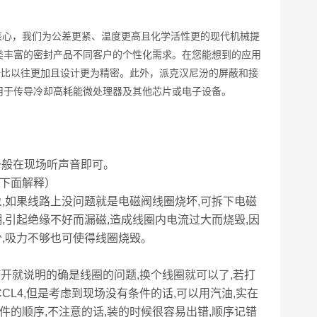
心，我们为公差更紧、温度更高且化学活性更的现代机械提
类丰富的密封产品不同客户的个性化需求。在您能想到的应用
备比以往更加且设计更为精密。此外，派克汉尼汾的屏蔽和接
用于传导冷却高耗能微处理器及其他芯片或电子设备。
一般在现场听声音即可。
下面解释）
,如果线路上没问题就是电磁阀线圈烧坏,可拆下电磁
,引起绝缘不好而漏磁,造成线圈内电流过大而烧毁,因
少,吸力不够也可使得线圈烧毁。
开就说明的确是线圈的问题,换个线圈就可以了,若打
CL4,但是考虑到现场没有条件的话,可以用汽油,实在
件的顺序,不注意的话,装的时候很容易出错,顺序记错