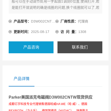
般可以在手动调节处用一字起由1调到0位置,使阀打开,若
是能打开就说明的确是线圈的问题,换个线圈就可以了,若
打不开,就拆电磁阀,看是不是阀芯卡住,或者是有杂粒堵,清
洗正确应该用CCL4,
产品型号：
D3W002CNTW42
厂商性质：
代理商
更新时间：
2025-08-17
访 问 量：
1308
产品咨询
联系我们
产品详情
Parker美国派克电磁阀D3W002CNTW现货供应
成都亿宇科技专业代理销售德国哈威HA WE（哈 威）、德国
REXROTH （力士乐）、德国贺德克（HYDAC）、瑞典胜凡