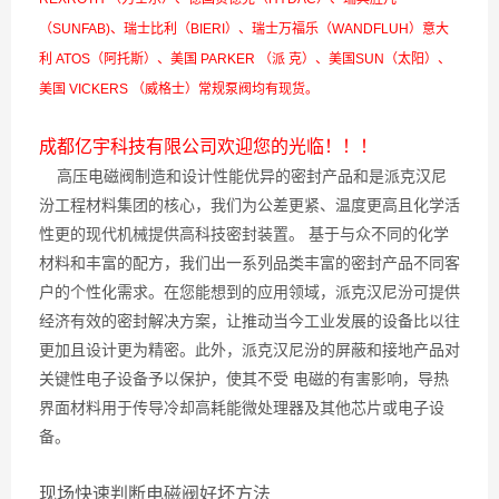
（SUNFAB)、瑞士比利（BIERI）、瑞士万福乐（WANDFLUH）意大
利 ATOS（阿托斯）、美国 PARKER （派 克）、美国SUN（太阳）、
美国 VICKERS （威格士）常规泵阀均有现货。
成都亿宇科技有限公司欢迎您的光临！！！
高压电磁阀制造和设计性能优异的密封产品和是派克汉尼
汾工程材料集团的核心，我们为公差更紧、温度更高且化学活
性更的现代机械提供高科技密封装置。 基于与众不同的化学
材料和丰富的配方，我们出一系列品类丰富的密封产品不同客
户的个性化需求。在您能想到的应用领域，派克汉尼汾可提供
经济有效的密封解决方案，让推动当今工业发展的设备比以往
更加且设计更为精密。此外，派克汉尼汾的屏蔽和接地产品对
关键性电子设备予以保护，使其不受 电磁的有害影响，导热
界面材料用于传导冷却高耗能微处理器及其他芯片或电子设
备。
现场快速判断电磁阀好坏方法