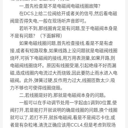
一,首先检查是不是电磁阀电磁线圈故障？
在DCS上给二位阀给开或者关的信号,然后看电磁
阀是否得失电,一般在现场听声音即可。
若听不到,那线圈肯定是有问题,至于电磁阀本身是
不是有问题？（下面解释）
如果电磁线圈问题,首先检查接线,看是不是有虚
接,或者有短路现象,如果线路上没问题就是电磁阀线圈
烧坏,可拆下电磁阀的接线,用万用表测量,如果开路,则
电磁阀线圈烧坏。原因有线圈受潮,引起绝缘不好而漏
磁,造成线圈内电流过大而烧毁,因此要防止雨水进入电
磁阀。此外,弹簧过硬,反作用力过大,线圈匝数太少,吸
力不够也可使得线圈烧毁。
二,若线圈是好的,那就是电磁阀本身的问题。
一般可以在手动调节处用一字起由1调到0位置,使
阀打开,若是能打开就说明的确是线圈的问题,换个线圈
就可以了,若打不开,就拆电磁阀,看是不是阀芯卡住,或
者是有杂粒堵,清洗正确应该用CCL4,但是考虑到现场