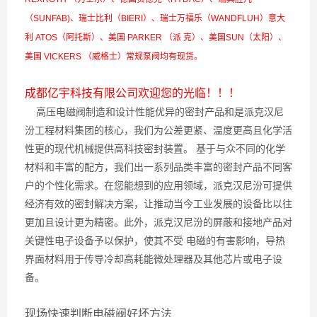
（SUNFAB)、瑞士比利（BIERI）、瑞士万福乐（WANDFLUH）意大
利 ATOS（阿托斯）、美国 PARKER （派 克）、美国SUN（太阳）、
美国 VICKERS （威格士）常规泵阀均有现货。
成都亿宇科技有限公司欢迎您的光临！！！
高压电磁阀制造和设计性能优异的密封产品和是派克汉尼
汾工程材料集团的核心，我们为公差更紧、温度更高且化学活
性更的现代机械提供高科技密封装置。 基于与众不同的化学
材料和丰富的配方，我们出一系列品类丰富的密封产品不同客
户的个性化需求。在您能想到的应用领域，派克汉尼汾可提供
经济有效的密封解决方案，让推动当今工业发展的设备比以往
更加且设计更为精密。此外，派克汉尼汾的屏蔽和接地产品对
关键性电子设备予以保护，使其不受 电磁的有害影响，导热
界面材料用于传导冷却高耗能微处理器及其他芯片或电子设
备。
现场快速判断电磁阀好坏方法