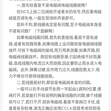
一,首先检查是不是电磁阀电磁线圈故障？
在DCS上给二位阀给开或者关的信号,然后看电磁
阀是否得失电,一般在现场听声音即可。
若听不到,那线圈肯定是有问题,至于电磁阀本身是
不是有问题？（下面解释）
如果电磁线圈问题,首先检查接线,看是不是有虚
接,或者有短路现象,如果线路上没问题就是电磁阀线圈
烧坏,可拆下电磁阀的接线,用万用表测量,如果开路,则
电磁阀线圈烧坏。原因有线圈受潮,引起绝缘不好而漏
磁,造成线圈内电流过大而烧毁,因此要防止雨水进入电
磁阀。此外,弹簧过硬,反作用力过大,线圈匝数太少,吸
力不够也可使得线圈烧毁。
二,若线圈是好的,那就是电磁阀本身的问题。
一般可以在手动调节处用一字起由1调到0位置,使
阀打开,若是能打开就说明的确是线圈的问题,换个线圈
就可以了,若打不开,就拆电磁阀,看是不是阀芯卡住,或
者是有杂粒堵,清洗正确应该用CCL4,但是考虑到现场