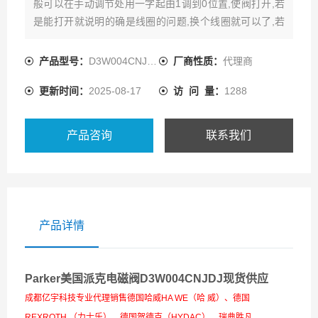
般可以在手动调节处用一字起由1调到0位置,使阀打开,若
是能打开就说明的确是线圈的问题,换个线圈就可以了,若
打不开,就拆电磁阀,看是不是阀芯卡住,或者是有杂粒堵,清
洗正确应该用CCL4,
产品型号：
D3W004CNJDJ542
厂商性质：
代理商
更新时间：
2025-08-17
访 问 量：
1288
产品咨询
联系我们
产品详情
Parker美国派克电磁阀D3W004CNJDJ现货供应
成都亿宇科技专业代理销售德国哈威HA WE（哈 威）、德国
REXROTH （力士乐）、德国贺德克（HYDAC）、瑞典胜凡