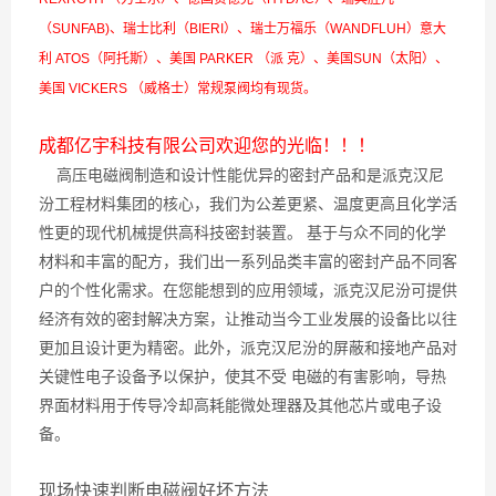
（SUNFAB)、瑞士比利（BIERI）、瑞士万福乐（WANDFLUH）意大
利 ATOS（阿托斯）、美国 PARKER （派 克）、美国SUN（太阳）、
美国 VICKERS （威格士）常规泵阀均有现货。
成都亿宇科技有限公司欢迎您的光临！！！
高压电磁阀制造和设计性能优异的密封产品和是派克汉尼
汾工程材料集团的核心，我们为公差更紧、温度更高且化学活
性更的现代机械提供高科技密封装置。 基于与众不同的化学
材料和丰富的配方，我们出一系列品类丰富的密封产品不同客
户的个性化需求。在您能想到的应用领域，派克汉尼汾可提供
经济有效的密封解决方案，让推动当今工业发展的设备比以往
更加且设计更为精密。此外，派克汉尼汾的屏蔽和接地产品对
关键性电子设备予以保护，使其不受 电磁的有害影响，导热
界面材料用于传导冷却高耗能微处理器及其他芯片或电子设
备。
现场快速判断电磁阀好坏方法