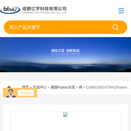
首页
>
产品中心
>
美国Parker派克
>
阀
> D3W020B1NTW42Parker美国派克电磁阀D3W020B1NTW代理现货