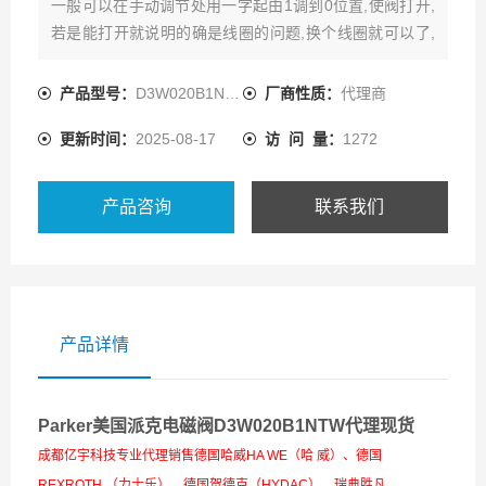
一般可以在手动调节处用一字起由1调到0位置,使阀打开,
若是能打开就说明的确是线圈的问题,换个线圈就可以了,
若打不开,就拆电磁阀,看是不是阀芯卡住,或者是有杂粒堵,
清洗正确应该用CCL4,
产品型号：
D3W020B1NTW42
厂商性质：
代理商
更新时间：
2025-08-17
访 问 量：
1272
产品咨询
联系我们
产品详情
Parker美国派克电磁阀D3W020B1NTW代理现货
成都亿宇科技专业代理销售德国哈威HA WE（哈 威）、德国
REXROTH （力士乐）、德国贺德克（HYDAC）、瑞典胜凡