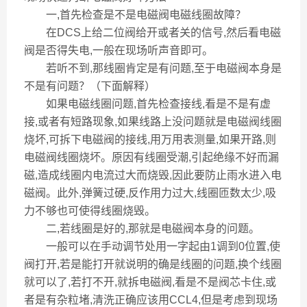
一,首先检查是不是电磁阀电磁线圈故障？
在DCS上给二位阀给开或者关的信号,然后看电磁
阀是否得失电,一般在现场听声音即可。
若听不到,那线圈肯定是有问题,至于电磁阀本身是
不是有问题？（下面解释）
如果电磁线圈问题,首先检查接线,看是不是有虚
接,或者有短路现象,如果线路上没问题就是电磁阀线圈
烧坏,可拆下电磁阀的接线,用万用表测量,如果开路,则
电磁阀线圈烧坏。原因有线圈受潮,引起绝缘不好而漏
磁,造成线圈内电流过大而烧毁,因此要防止雨水进入电
磁阀。此外,弹簧过硬,反作用力过大,线圈匝数太少,吸
力不够也可使得线圈烧毁。
二,若线圈是好的,那就是电磁阀本身的问题。
一般可以在手动调节处用一字起由1调到0位置,使
阀打开,若是能打开就说明的确是线圈的问题,换个线圈
就可以了,若打不开,就拆电磁阀,看是不是阀芯卡住,或
者是有杂粒堵,清洗正确应该用CCL4,但是考虑到现场