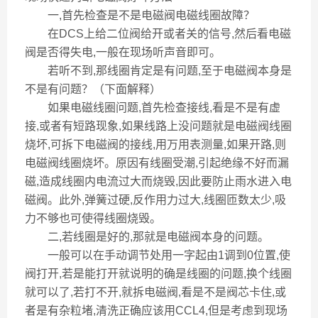
一,首先检查是不是电磁阀电磁线圈故障？
在DCS上给二位阀给开或者关的信号,然后看电磁
阀是否得失电,一般在现场听声音即可。
若听不到,那线圈肯定是有问题,至于电磁阀本身是
不是有问题？（下面解释）
如果电磁线圈问题,首先检查接线,看是不是有虚
接,或者有短路现象,如果线路上没问题就是电磁阀线圈
烧坏,可拆下电磁阀的接线,用万用表测量,如果开路,则
电磁阀线圈烧坏。原因有线圈受潮,引起绝缘不好而漏
磁,造成线圈内电流过大而烧毁,因此要防止雨水进入电
磁阀。此外,弹簧过硬,反作用力过大,线圈匝数太少,吸
力不够也可使得线圈烧毁。
二,若线圈是好的,那就是电磁阀本身的问题。
一般可以在手动调节处用一字起由1调到0位置,使
阀打开,若是能打开就说明的确是线圈的问题,换个线圈
就可以了,若打不开,就拆电磁阀,看是不是阀芯卡住,或
者是有杂粒堵,清洗正确应该用CCL4,但是考虑到现场