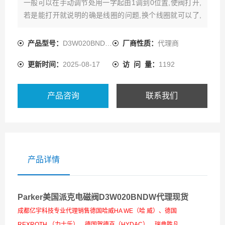
一般可以在手动调节处用一字起由1调到0位置,使阀打开,
若是能打开就说明的确是线圈的问题,换个线圈就可以了,
若打不开,就拆电磁阀,看是不是阀芯卡住,或者是有杂粒堵,
清洗正确应该用CCL4,
产品型号：
D3W020BNDW42
厂商性质：
代理商
更新时间：
2025-08-17
访 问 量：
1192
产品咨询
联系我们
产品详情
Parker美国派克电磁阀D3W020BNDW代理现货
成都亿宇科技专业代理销售德国哈威HA WE（哈 威）、德国
REXROTH （力士乐）、德国贺德克（HYDAC）、瑞典胜凡