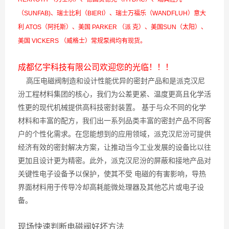
（SUNFAB)、瑞士比利（BIERI）、瑞士万福乐（WANDFLUH）意大
利 ATOS（阿托斯）、美国 PARKER （派 克）、美国SUN（太阳）、
美国 VICKERS （威格士）常规泵阀均有现货。
成都亿宇科技有限公司欢迎您的光临！！！
高压电磁阀制造和设计性能优异的密封产品和是派克汉尼
汾工程材料集团的核心，我们为公差更紧、温度更高且化学活
性更的现代机械提供高科技密封装置。 基于与众不同的化学
材料和丰富的配方，我们出一系列品类丰富的密封产品不同客
户的个性化需求。在您能想到的应用领域，派克汉尼汾可提供
经济有效的密封解决方案，让推动当今工业发展的设备比以往
更加且设计更为精密。此外，派克汉尼汾的屏蔽和接地产品对
关键性电子设备予以保护，使其不受 电磁的有害影响，导热
界面材料用于传导冷却高耗能微处理器及其他芯片或电子设
备。
现场快速判断电磁阀好坏方法