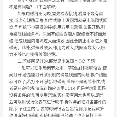
若听不到,那线圈肯定是有问题,至于电磁阀本身是
不是有问题？（下面解释）
如果电磁线圈问题,首先检查接线,看是不是有虚
接,或者有短路现象,如果线路上没问题就是电磁阀线圈
烧坏,可拆下电磁阀的接线,用万用表测量,如果开路,则
电磁阀线圈烧坏。原因有线圈受潮,引起绝缘不好而漏
磁,造成线圈内电流过大而烧毁,因此要防止雨水进入电
磁阀。此外,弹簧过硬,反作用力过大,线圈匝数太少,吸
力不够也可使得线圈烧毁。
二,若线圈是好的,那就是电磁阀本身的问题。
一般可以在手动调节处用一字起由1调到0位置,使
阀打开,若是能打开就说明的确是线圈的问题,换个线圈
就可以了,若打不开,就拆电磁阀,看是不是阀芯卡住,或
者是有杂粒堵,清洗正确应该用CCL4,但是考虑到现场
没有条件的话,可以用汽油,实在没有用水也可以,清洗
后可以用现场仪表气进行吹干,拆时务必记好各部件的
顺序,不注意的话,装的时候很容易出错,顺序记错就算
你清洗好电磁阀,即使电磁阀已经通了也还是打不开