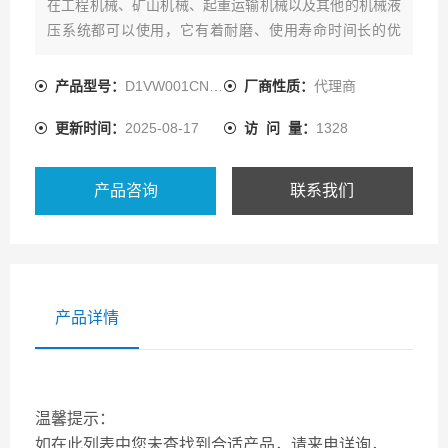
在工程机械、矿山机械、起重运输机械以及其他的机械液
压系统都可以使用，它有着耐磨、使用寿命时间长的优
点。有多种的阀芯选项可选择，可以配置多种的液压回
路，还有软切换阀可选，用于平顺切换。电磁阀换向通道
产品型号：
D1VW001CNYPH
厂商性质：
代理商
上有一个附加的阻尼孔能延长换向时间。
更新时间：
2025-08-17
访 问 量：
1328
产品咨询
联系我们
产品详情
温馨提示：
如在此列表中您未查找到合适产品，请来电详询，