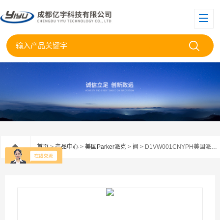
首页
>
产品中心
>
美国Parker派克
>
阀
> D1VW001CNYPH美国派克PARKER电磁阀D1VW001CNYP现货供应