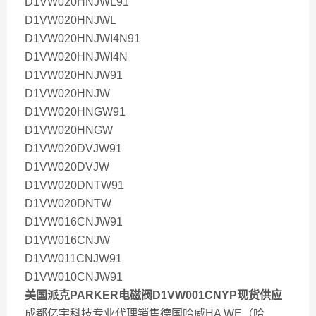
D1VW020HNJWL91
D1VW020HNJWL
D1VW020HNJWI4N91
D1VW020HNJWI4N
D1VW020HNJW91
D1VW020HNJW
D1VW020HNGW91
D1VW020HNGW
D1VW020DVJW91
D1VW020DVJW
D1VW020DNTW91
D1VW020DNTW
D1VW016CNJW91
D1VW016CNJW
D1VW011CNJW91
D1VW010CNJW91
美国派克PARKER电磁阀D1VW001CNYP现货供应
成都亿宇科技专业代理销售德国哈威HA WE（哈