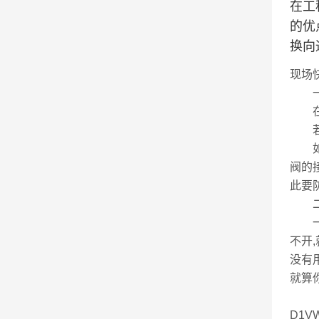
在工
的优
换向
现场
一,
在D
若听
如果
阀的
此要
二,
一般
不开
没有
就算
D1V