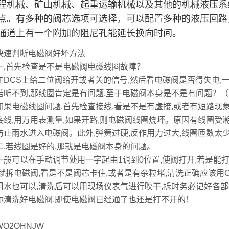
程机械、矿山机械、起重运输机械以及其他的机械液压系
点。有多种的阀芯选项可选择，可以配置多种的液压回路
通道上有一个附加的阻尼孔能延长换向时间。
快速判断电磁阀好坏方法
首先检查是不是电磁阀电磁线圈故障？
CS上给二位阀给开或者关的信号,然后看电磁阀是否得失电,
不到,那线圈肯定是有问题,至于电磁阀本身是不是有问题？（
电磁线圈问题,首先检查接线,看是不是有虚接,或者有短路现象
接线,用万用表测量,如果开路,则电磁阀线圈烧坏。原因有线圈受潮
防止雨水进入电磁阀。此外,弹簧过硬,反作用力过大,线圈匝数太
若线圈是好的,那就是电磁阀本身的问题。
可以在手动调节处用一字起由1调到0位置,使阀打开,若是能打
,就拆电磁阀,看是不是阀芯卡住,或者是有杂粒堵,清洗正确应该用C
用水也可以,清洗后可以用现场仪表气进行吹干,拆时务必记好各部
你清洗好电磁阀,即使电磁阀已经通了也还是打不开的！
WO2OHNJW