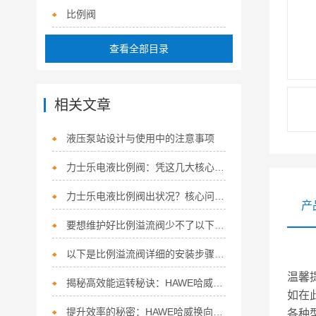
比例阀
查看全部目录
相关文章
液压泵站设计与使用中的注意事项
力士乐电液比例阀：凭这几大核心特点，稳坐流体控制“硬核担当”！
力士乐电液比例阀出状况？核心问题+精准解决方法，一次讲清
产
要想维护好比例溢流阀少不了以下步骤！
以下是比例溢流阀详细的安装步骤及注意事项
温馨
揭秘高效能运转秘诀：HAWE哈威换向阀的多面应用
如在
提升效率的秘密：HAWE哈威换向阀的五大特点！
各种