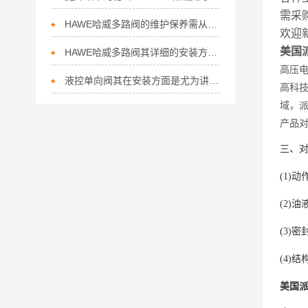
需采
HAWE哈威多路阀的维护保养需从以下方面入手
欢迎
美国派
HAWE哈威多路阀其详细的安装方法如下
高压
液控单向阀其在安装方面是尤为讲究的
高科
域，
产品
三、
(1)
(2)
(3)
(4)
美国派