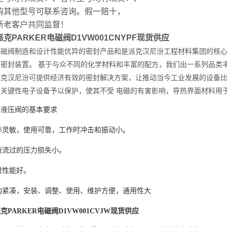
购其他型号可联系咨询。假一赔十，
新老客户共同监督！
克PARKER电磁阀D1VW001CNYPF现货供应
电磁阀制造和设计性能优异的密封产品和是派克汉尼汾工程材料集团的核
技密封装置。 基于与众不同的化学材料和丰富的配方，我们出一系列品类
派克汉尼汾可提供经济有效的密封解决方案，让推动当今工业发展的设备
对关键性电子设备予以保护，使其不受 电磁的有害影响，导热界面材料用
对液压阀的基本要求
动作灵敏，使用可靠，工作时冲击和振动小。
油液流过的压力损失小。
密封性能好。
结构紧凑，安装、调整、使用、维护方便，通用性大
克PARKER电磁阀D1VW001CVJW现货供应