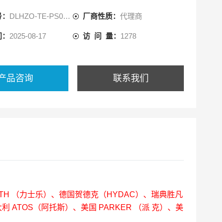
，冶金设备液压系统等。
号：
DLHZO-TE-PS040-L51
厂商性质：
代理商
径大小：
间：
2025-08-17
访 问 量：
1278
产品咨询
联系我们
OTH （力士乐）、德国贺德克（HYDAC）、瑞典胜凡
利 ATOS（阿托斯）、美国 PARKER （派 克）、美