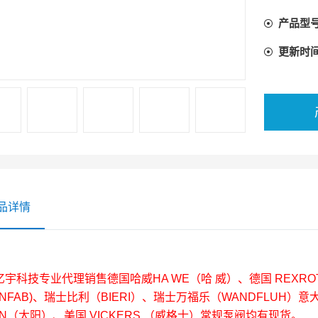
液压系统
产品型
叠加阀通
更新时
品详情
亿宇科技专业代理销售德国哈威HA WE（哈 威）、德国 REXR
NFAB)、瑞士比利（BIERI）、瑞士万福乐（WANDFLUH）意大
UN（太阳）、美国 VICKERS （威格士）常规泵阀均有现货。