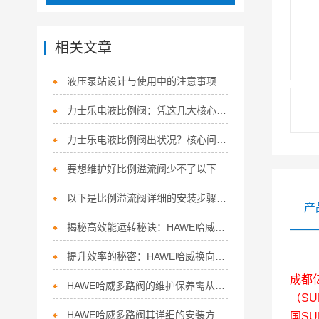
相关文章
液压泵站设计与使用中的注意事项
力士乐电液比例阀：凭这几大核心特点，稳坐流体控制“硬核担当”！
力士乐电液比例阀出状况？核心问题+精准解决方法，一次讲清
要想维护好比例溢流阀少不了以下步骤！
以下是比例溢流阀详细的安装步骤及注意事项
产
揭秘高效能运转秘诀：HAWE哈威换向阀的多面应用
提升效率的秘密：HAWE哈威换向阀的五大特点！
成都
HAWE哈威多路阀的维护保养需从以下方面入手
（SU
HAWE哈威多路阀其详细的安装方法如下
国S