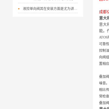
液控单向阀其在安装方面是尤为讲究的
成都
意大利
意大
能。
ATO
可靠
控制
向阀
置相应
叠加
噪音
相比
常检
叠加