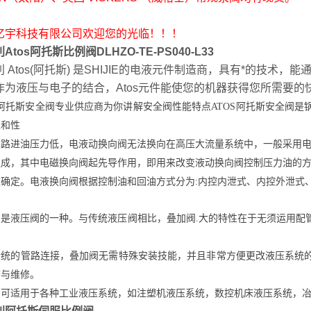
亿宇科技有限公司欢迎您的光临！！！
Atos阿托斯比例阀DLHZO-TE-PS040-L33
利 Atos(阿托斯) 是SHIJIE的电液元件制造商，具有*的技
作为液压与电子的结合，Atos元件能使您的机器获得您所需要的
S阿托斯安全阀专业供应商为你讲解安全阀性能特点ATOS阿托斯安全阀
性和性
油路进油压力低，电液动换向阀无法换向
在高压大流量系统中，一般采用
组成，其中电磁换向阀起先导作用，即用来改变液动换向阀控制压力油的方
确定。电液换向阀根据控制油和回油方式分为:内控内泄式、内控外泄式
阀是液压阀的一种。与传统液压阀相比，叠加阀.大的特性在于无须运用配
。
传统的管路连接，叠加阀无需特殊安装技能，并且非常方便更改液压系统
查与维修。
阀可适用于各种工业液压系统，如注塑机液压系统，数控机床液压系统，