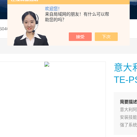
欢迎您！
来自局域网的朋友！有什么可以帮
助您的吗？
PS040-L51意大利Atos阿托斯比例阀DLHZO-TE-PS040-L33
意大利
TE-P
简要描述
意大利阿
安装技能
强了系统
叠加阀可