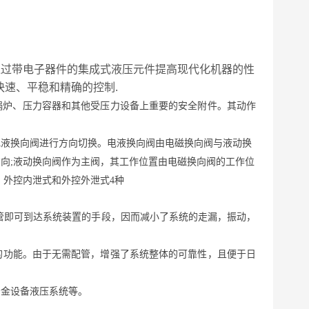
术，能通过带电子器件的集成式液压元件提高现代化机器的性
快速、平稳和精确的控制.
是锅炉、压力容器和其他受压力设备上重要的安全附件。其动作
电液换向阀进行方向切换。电液换向阀由电磁换向阀与液动换
向;液动换向阀作为主阀，其工作位置由电磁换向阀的工作位
、外控内泄式和外控外泄式4种
管即可到达系统装置的手段，因而减小了系统的走漏，振动，
的功能。由于无需配管，增强了系统整体的可靠性，且便于日
冶金设备液压系统等。