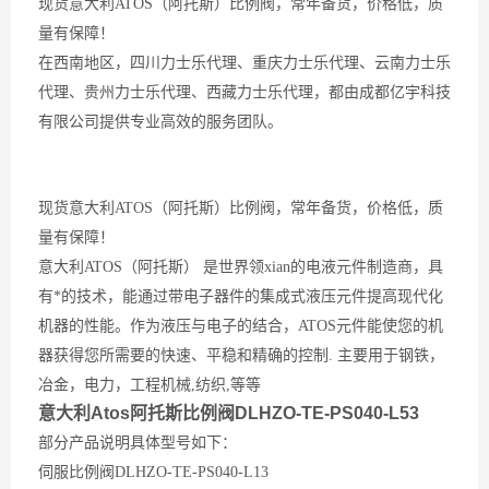
现货意大利
ATOS
（阿托斯）比例阀，常年备货，价格低，质
量有保障！
在西南地区，四川力士乐代理、重庆力士乐代理、云南力士乐
代理、贵州力士乐代理、西藏力士乐代理，都由成都亿宇科技
有限公司提供专业高效的服务团队。
现货意大利
ATOS
（阿托斯）比例阀，常年备货，价格低，质
量有保障！
意大利
ATOS
（阿托斯） 是世界领xian的电液元件制造商，具
有*的技术，能通过带电子器件的集成式液压元件提高现代化
机器的性能。作为液压与电子的结合，
ATOS
元件能使您的机
器获得您所需要的快速、平稳和精确的控制
.
主要用于钢铁，
冶金，电力，工程机械
,
纺织
,
等等
意大利Atos阿托斯比例阀DLHZO-TE-PS040-L53
部分产品说明具体型号如下：
伺服比例阀DLHZO-TE-PS040-L13