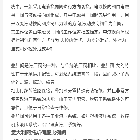
统中，一般采用电液换向阀进行方向切换。电液换向阀由电磁
换向阀与液动换向阀组成，其中电磁换向阀起先导作用，即用
来改变液动换向阀控制压力油的方向;液动换向阀作为主阀，
其工作位置由电磁换向阀的工作位置相应确定。电液换向阀根
据控制油和回油方式分为:内控内泄式、内控外泄式、外控内
泄式和外控外泄式4种
叠加阀是液压阀的一种。与传统液压阀相比，叠加阀.大的特
性在于无须运用配管即可到达系统装置的手段，因而减小了系
统的走漏，振动，噪音。
相比传统的管路连接，叠加阀无需特殊安装技能，并且非常方
便更改液压系统的功能。由于无需配管，增强了系统整体的可
靠性，且便于日常检查与维修。
叠加阀可适用于各种工业液压系统，如注塑机液压系统，数控
机床液压系统，冶金设备液压系统等。
意大利阿托斯伺服比例阀