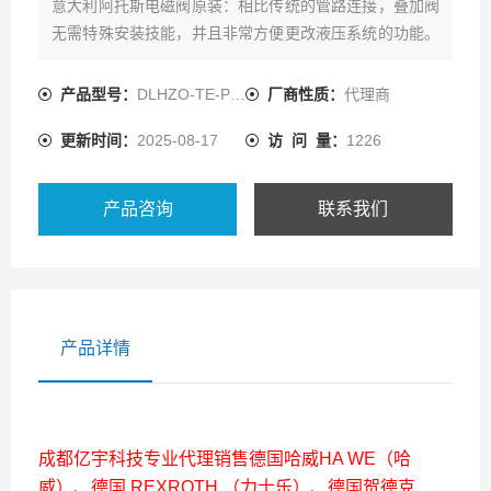
意大利阿托斯电磁阀原装：相比传统的管路连接，叠加阀
无需特殊安装技能，并且非常方便更改液压系统的功能。
由于无需配管，增强了系统整体的可靠性，且便于日常检
查与维修。
产品型号：
DLHZO-TE-PS040-L71
厂商性质：
代理商
叠加阀可适用于各种工业液压系统，如注塑机液压系统，
更新时间：
2025-08-17
访 问 量：
1226
数控机床液压系统，冶金设备液压系统等。
叠加阀通径大小：
产品咨询
联系我们
产品详情
成都亿宇科技专业代理销售德国哈威HA WE（哈
威）、德国 REXROTH （力士乐）、德国贺德克