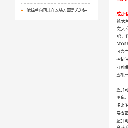
液控单向阀其在安装方面是尤为讲究的
成都
意大利
意大
能。
ATO
可靠
控制
向阀
置相应
叠加
噪音
相比
常检
叠加