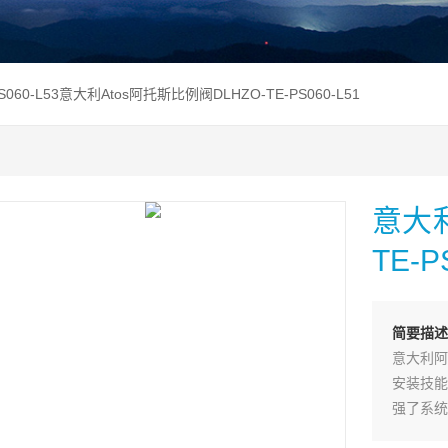
PS060-L53意大利Atos阿托斯比例阀DLHZO-TE-PS060-L51
意大利
TE-P
简要描述
意大利阿
安装技能
强了系统
叠加阀可