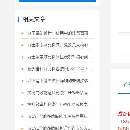
相关文章
液压泵站设计与使用中的注意事项
力士乐电液比例阀：凭这几大核心特点，稳坐流体控制“硬核担当”！
力士乐电液比例阀出状况？核心问题+精准解决方法，一次讲清
要想维护好比例溢流阀少不了以下步骤！
以下是比例溢流阀详细的安装步骤及注意事项
产
揭秘高效能运转秘诀：HAWE哈威换向阀的多面应用
提升效率的秘密：HAWE哈威换向阀的五大特点！
成都
HAWE哈威多路阀的维护保养需从以下方面入手
（SU
HAWE哈威多路阀其详细的安装方法如下
国S