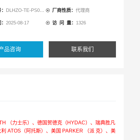
，冶金设备液压系统等。
号：
DLHZO-TE-PS060-L53
厂商性质：
代理商
径大小：
间：
2025-08-17
访 问 量：
1326
产品咨询
联系我们
OTH （力士乐）、德国贺德克（HYDAC）、瑞典胜凡
利 ATOS（阿托斯）、美国 PARKER （派 克）、美