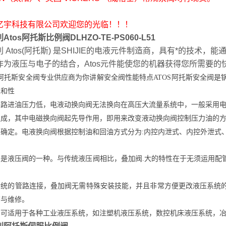
亿宇科技有限公司欢迎您的光临！！！
Atos阿托斯比例阀DLHZO-TE-PS060-L51
利 Atos(阿托斯) 是SHIJIE的电液元件制造商，具有*的技
作为液压与电子的结合，Atos元件能使您的机器获得您所需要的
S阿托斯安全阀专业供应商为你讲解安全阀性能特点ATOS阿托斯安全阀
性和性
油路进油压力低，电液动换向阀无法换向
在高压大流量系统中，一般采用
组成，其中电磁换向阀起先导作用，即用来改变液动换向阀控制压力油的方
确定。电液换向阀根据控制油和回油方式分为:内控内泄式、内控外泄式
阀是液压阀的一种。与传统液压阀相比，叠加阀.大的特性在于无须运用配
。
传统的管路连接，叠加阀无需特殊安装技能，并且非常方便更改液压系统
查与维修。
阀可适用于各种工业液压系统，如注塑机液压系统，数控机床液压系统，