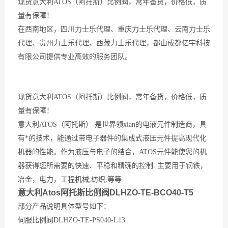
现货意大利
ATOS
（阿托斯）比例阀，常年备货，价格低，质
量有保障！
在西南地区，四川力士乐代理、重庆力士乐代理、云南力士乐
代理、贵州力士乐代理、西藏力士乐代理，都由成都亿宇科技
有限公司提供专业高效的服务团队。
现货意大利
ATOS
（阿托斯）比例阀，常年备货，价格低，质
量有保障！
意大利
ATOS
（阿托斯） 是世界领xian的电液元件制造商，具
有*的技术，能通过带电子器件的集成式液压元件提高现代化
机器的性能。作为液压与电子的结合，
ATOS
元件能使您的机
器获得您所需要的快速、平稳和精确的控制
.
主要用于钢铁，
冶金，电力，工程机械
,
纺织
,
等等
意大利Atos阿托斯比例阀DLHZO-TE-BCO40-T5
部分产品说明具体型号如下：
伺服比例阀DLHZO-TE-PS040-L13