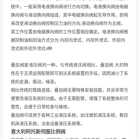
统中，一般采用电液换向阀进行方向切换。电液换向阀由电磁
换向阀与液动换向阀组成，其中电磁换向阀起先导作用，即用
来改变液动换向阀控制压力油的方向;液动换向阀作为主阀，
其工作位置由电磁换向阀的工作位置相应确定。电液换向阀根
据控制油和回油方式分为:内控内泄式、内控外泄式、外控内
泄式和外控外泄式4种
叠加阀是液压阀的一种。与传统液压阀相比，叠加阀.大的特
性在于无须运用配管即可到达系统装置的手段，因而减小了系
统的走漏，振动，噪音。
相比传统的管路连接，叠加阀无需特殊安装技能，并且非常方
便更改液压系统的功能。由于无需配管，增强了系统整体的可
靠性，且便于日常检查与维修。
叠加阀可适用于各种工业液压系统，如注塑机液压系统，数控
机床液压系统，冶金设备液压系统等。
意大利阿托斯伺服比例阀