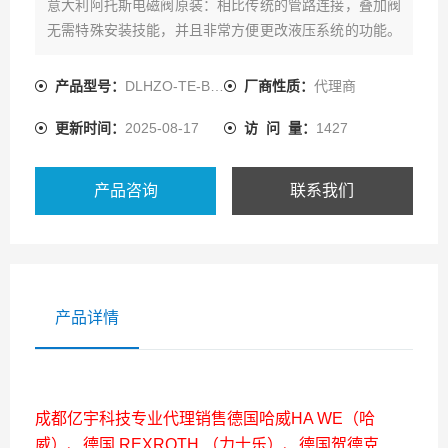
意大利阿托斯电磁阀原装：相比传统的管路连接，叠加阀
无需特殊安装技能，并且非常方便更改液压系统的功能。
由于无需配管，增强了系统整体的可靠性，且便于日常检
查与维修。
产品型号：
DLHZO-TE-BCO40-T51
厂商性质：
代理商
叠加阀可适用于各种工业液压系统，如注塑机液压系统，
更新时间：
2025-08-17
访 问 量：
1427
数控机床液压系统，冶金设备液压系统等。
叠加阀通径大小：
产品咨询
联系我们
产品详情
成都亿宇科技专业代理销售德国哈威HA WE（哈
威）、德国 REXROTH （力士乐）、德国贺德克