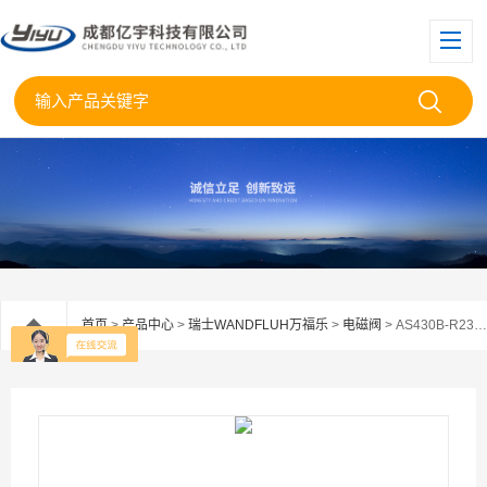
首页
>
产品中心
>
瑞士WANDFLUH万福乐
>
电磁阀
> AS430B-R230瑞士万福乐无泄漏电磁阀AS430B-现货