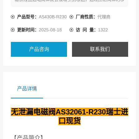
动来开启或关闭不同的排油孔，而进油孔是常开的，液压
油就会进入不同的排油管，然后通过油的压力来推动油缸
产品型号：
AS430B-R230
厂商性质：
代理商
的活塞，活塞又带动活塞杆，活塞杆带动机械装置。
更新时间：
2025-08-18
访 问 量：
1322
产品咨询
联系我们
产品详情
无泄漏电磁阀AS32061-R230瑞士进
口现货
【产品简介】