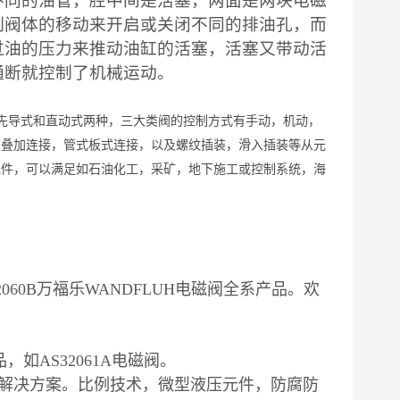
不同的油管，腔中间是活塞，两面是两块电磁
制阀体的移动来开启或关闭不同的排油孔，而
过油的压力来推动油缸的活塞，活塞又带动活
通断就控制了机械运动。
分先导式和直动式两种，三大类阀的控制方式有手动，机动，
有叠加连接，管式板式连接，以及螺纹插装，滑入插装等从元
元件，可以满足如石油化工，采矿，地下施工或控制系统，海
60B万福乐WANDFLUH电磁阀全系产品。欢
如AS32061A电磁阀。
解决方案。比例技术，微型液压元件，防腐防