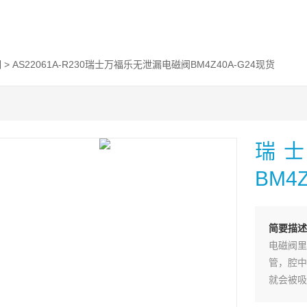
阀
> AS22061A-R230瑞士万福乐无泄漏电磁阀BM4Z40A-G24现货
瑞
BM4
简要描述
电磁阀里
管，腔中
就会被吸
孔，而进