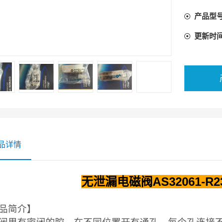
油的压力
产品型
装置。
更新时
品详情
无泄漏电磁阀AS32061-R
品简介】