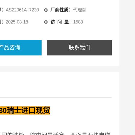
来推动油缸的活塞，活塞又带动活塞杆，活塞杆带动机械
号：
AS22061A-R230
厂商性质：
代理商
间：
2025-08-18
访 问 量：
1588
产品咨询
联系我们
230瑞士进口现货