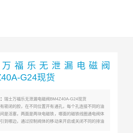
士万福乐无泄漏电磁阀
Z40A-G24现货
：
瑞士万福乐无泄漏电磁阀BM4Z40A-G24现货
有密闭的腔，在不同位置开有通孔，每个孔连接不同的油
间是活塞，两面是两块电磁铁，哪面的磁铁线圈通电阀体
引到哪边，通过控制阀体的移动来开启或关闭不同的排油
油孔是常开的，液压油就会进入不同的排油管，然后通过