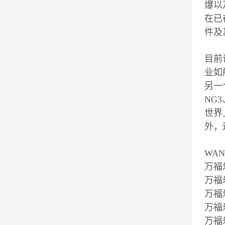
爆以
在已在
件及
目前
业如
另一
NG
世界
外，
WA
万福
万福
万福
万福
万福乐