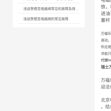
电磁
铁，
浅谈贺德克电磁阀常见的故障及排除方法
进油
浅谈贺德克电磁阀的常见故障
塞杆
万福乐
液动
件应
洋船只
代理W
瑞士万
万福
迎洽
北京
。结