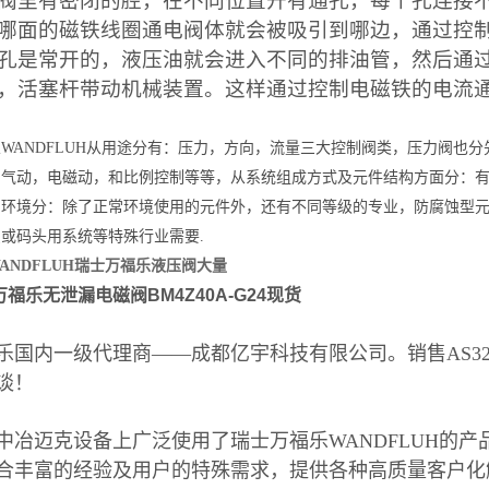
阀里有密闭的腔，在不同位置开有通孔，每个孔连接
哪面的磁铁线圈通电阀体就会被吸引到哪边，通过控
孔是常开的，液压油就会进入不同的排油管，然后通
，活塞杆带动机械装置。这样通过控制电磁铁的电流
WANDFLUH从用途分有：压力，方向，流量三大控制阀类，压力阀也
，气动，电磁动，和比例控制等等，从系统组成方式及元件结构方面分：
用环境分：除了正常环境使用的元件外，还有不同等级的专业，防腐蚀型
或码头用系统等特殊行业需要.
ANDFLUH瑞士万福乐液压阀大量
福乐无泄漏电磁阀BM4Z40A-G24现货
乐国内一级代理商——成都亿宇科技有限公司。销售AS320
谈！
中冶迈克设备上广泛使用了瑞士万福乐WANDFLUH的产品，
合丰富的经验及用户的特殊需求，提供各种高质量客户化