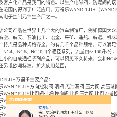
及客户化产品是我们的特色。以生产电磁阀，防爆阀的瑞士
范围内得到了广泛应用。万福乐WANDFLUH（WANDFLUHHy
其电子控制元件生产厂之一。
该公司产品在世界上几个大的汽车制造厂，例如德国大众
航空、航天、石油化工、冶金、采矿、造船、航运、机床
个特点是品种规格齐全，约有几千个品种规格。可以满足
3、NG4、NG6、NG10四个通径系列，流量由6~100升/分
上小的自成通径系列产品，可以预见不久将来，会和NG4一
还另设欧洲标准，扩大使用范围。
NDFLUH万福乐主要产品：
乐WANDFLUH方向控制阀:滑阀 无泄漏阀 压力阀 高压球
乐WANDFLUH比例阀:比例换向阀 比例压力阀 比例流量
乐WANDFLUH控制器:比例放大器 比例控制器
乐WANDFLUH输件:液压输件 电气输件 电磁铁输件
欢迎您！
来自局域网的朋友！有什么可以帮
WANDFLUHATEX-防爆设备: ATEX-防爆阀ATEX电磁