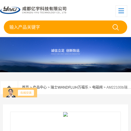
首页
>
产品中心
>
瑞士WANDFLUH万福乐
>
电磁阀
> AM22100b瑞士Wandfluh万福乐无泄漏电磁阀AS22060b