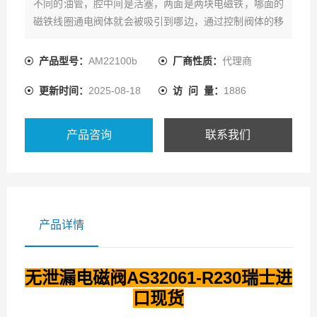
不同的油管，腔中间是活塞，两面是两块电磁铁，哪面的
磁铁线圈通电阀体就会被吸引到哪边，通过控制阀体的移
动来开启或关闭不同的排油孔，而进油孔是常开的，液压
油就会进入不同的排油管，然后通过油的压力来推动油缸
产品型号：
AM22100b
厂商性质：
代理商
的活塞，活塞又带动活塞杆，活塞杆带动机械装置。
更新时间：
2025-08-18
访 问 量：
1886
产品咨询
联系我们
产品详情
无泄漏电磁阀AS32061-R230瑞士进
口现货