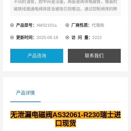
不同的油管，腔中间是活塞，两面是两块电磁铁，哪面的
磁铁线圈通电阀体就会被吸引到哪边，通过控制阀体的移
动来开启或关闭不同的排油孔，而进油孔是常开的，液压
油就会进入不同的排油管，然后通过油的压力来推动油缸
产品型号：
AM32101a
厂商性质：
代理商
的活塞，活塞又带动活塞杆，活塞杆带动机械装置。
更新时间：
2025-08-18
访 问 量：
2222
产品咨询
联系我们
产品详情
无泄漏电磁阀AS32061-R230瑞士进
口现货